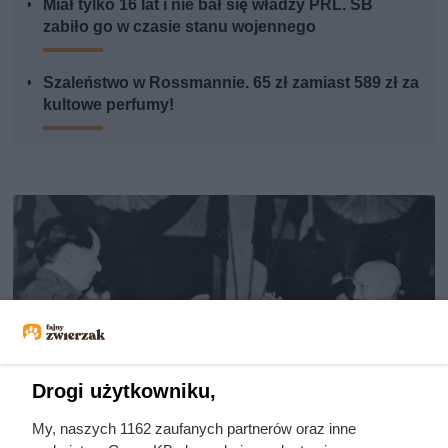
Miał tylko 16 lat i nie bał się władzy PRL. SB
zabiło go w czasie stanu wojennego
Szaleństwo w Rossmannie. 65 zł zamiast 589 zł za
kultowe perfumy!
Drogi użytkowniku,
My, naszych 1162 zaufanych partnerów oraz inne