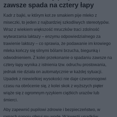
zawsze spada na cztery łapy
Kadr z bajki, w którym kot ze smakiem pije mleko z
miseczki, to jeden z najbardziej szkodliwych stereotypów.
Wraz z wiekiem większość mruczków traci zdolność
wytwarzania laktazy – enzymu odpowiedzialnego za
trawienie laktozy – co sprawia, że podawanie im krowiego
mleka kończy się silnymi bólami brzucha, biegunką i
odwodnieniem. Z kolei przekonanie o spadaniu zawsze na
cztery łapy wynika z istnienia tzw. odruchu prostowania,
jednak nie działa on automatycznie w każdej sytuacji.
Upadek z niewielkiej wysokości nie daje czworonogowi
czasu na obrócenie się, z kolei skok z wyższych pięter
wiąże się z ogromnym ryzykiem ciężkich urazów lub
śmierci.
Aby zapewnić pupilowi zdrowie i bezpieczeństwo, w
ramach napoju oferuj mu wodę. W kwestii upadków