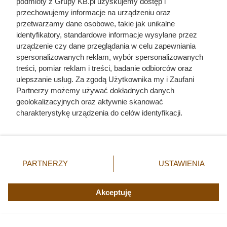
podmioty z Grupy KB.pl uzyskujemy dostęp i
przechowujemy informacje na urządzeniu oraz
Doprowadził do śmierci większej
przetwarzamy dane osobowe, takie jak unikalne
identyfikatory, standardowe informacje wysyłane przez
liczby ludzi niż Hitler i Stalin
urządzenie czy dane przeglądania w celu zapewniania
razem wzięci. Mimo to czczą go
spersonalizowanych reklam, wybór spersonalizowanych
treści, pomiar reklam i treści, badanie odbiorców oraz
jako bohatera
ulepszanie usług. Za zgodą Użytkownika my i Zaufani
Partnerzy możemy używać dokładnych danych
geolokalizacyjnych oraz aktywnie skanować
charakterystykę urządzenia do celów identyfikacji.
Ponieważ cenimy Twoją prywatność, prosimy o zgodę na
korzystanie z tych technologii poprzez kliknięcie
„Akceptuję”. Zgoda jest dobrowolna i zawsze możesz ją
zmienić/wycofać klikając przycisk ustawień prywatności
PARTNERZY
USTAWIENIA
znajdujący się w lewym dolnym rogu strony. Niektóre
rodzaje przetwarzania danych nie wymagają zgody
użytkownika, ale masz prawo sprzeciwić się takiemu
Akceptuję
przetwarzaniu. Preferencje będą miały zastosowania tylko
na tej witrynie.