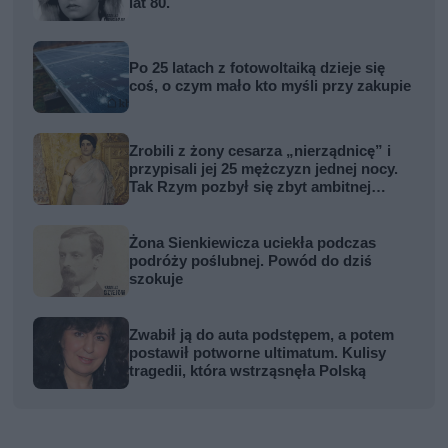
lat 80.
Po 25 latach z fotowoltaiką dzieje się
coś, o czym mało kto myśli przy zakupie
Zrobili z żony cesarza „nierządnicę” i
przypisali jej 25 mężczyzn jednej nocy.
Tak Rzym pozbył się zbyt ambitnej
kobiety
Żona Sienkiewicza uciekła podczas
podróży poślubnej. Powód do dziś
szokuje
Zwabił ją do auta podstępem, a potem
postawił potworne ultimatum. Kulisy
tragedii, która wstrząsnęła Polską