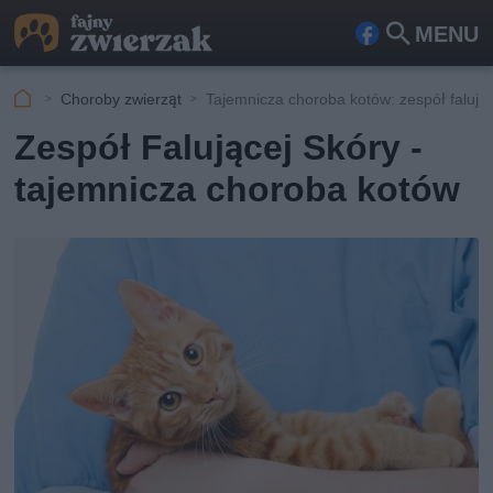
MENU
Fa
Szu
ceb
kaj
Choroby zwierząt
Tajemnicza choroba kotów: zespół falując
ook
Zespół Falującej Skóry -
tajemnicza choroba kotów