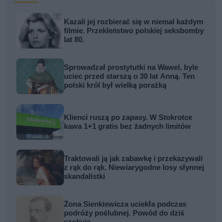
Kazali jej rozbierać się w niemal każdym
filmie. Przekleństwo polskiej seksbomby
lat 80.
Sprowadzał prostytutki na Wawel, byle
uciec przed starszą o 30 lat Anną. Ten
polski król był wielką porażką
Klienci ruszą po zapasy. W Stokrotce
kawa 1+1 gratis bez żadnych limitów
Traktowali ją jak zabawkę i przekazywali
z rąk do rąk. Niewiarygodne losy słynnej
skandalistki
Żona Sienkiewicza uciekła podczas
podróży poślubnej. Powód do dziś