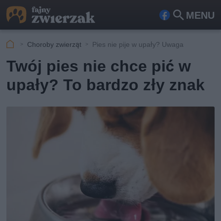
MENU
Fa
Szu
ceb
kaj
Choroby zwierząt
Pies nie pije w upały? Uwaga
ook
Twój pies nie chce pić w
upały? To bardzo zły znak