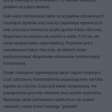
liczby zwierząt w schroniskach, co stanowi poważny
problem na całym świecie.
Suki warto sterylizować także ze względów zdrowotnych!
Usunięcie jajników oraz macicy zapobiega ropomaciczu
oraz znacząco zmniejsza ryzyko guzów listwy mlecznej.
Ropomacicze pojawia się zwykle w wieku 5-10 lat, ale
może spotkać także sukę młodszą. Podobnie jest z
nowotworami listwy mlecznej, do których może
predysponować długotrwałe stosowanie antykoncepcji
hormonalnej.
Dzięki zabiegowi zapobiegamy także ciążom urojonym,
czyli zaburzeniu hormonalnemu pojawiającemu się kilka
tygodni po cieczce. Suka jest wtedy niespokojna, ma
powiększone gruczoły mlekowe oraz wyciek wydzieliny.
Wykazuje także zachowania opiekuńcze np. wobec
zabawek i może bronić swojego “gniazda”.