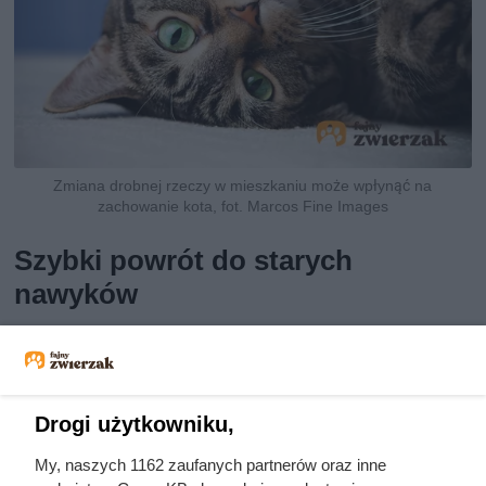
Zmiana drobnej rzeczy w mieszkaniu może wpłynąć na
zachowanie kota, fot. Marcos Fine Images
Szybki powrót do starych
nawyków
Po powrocie z kliniki weterynaryjnej, Paulina natychmiast
usunęła dyfuzor zapachowy z korytarza. Następnym
krokiem było dokładne przewietrzenie wszystkich
Drogi użytkowniku,
pomieszczeń. W tym czasie Gacek ponownie schował się
w łazience.
My, naszych 1162 zaufanych partnerów oraz inne