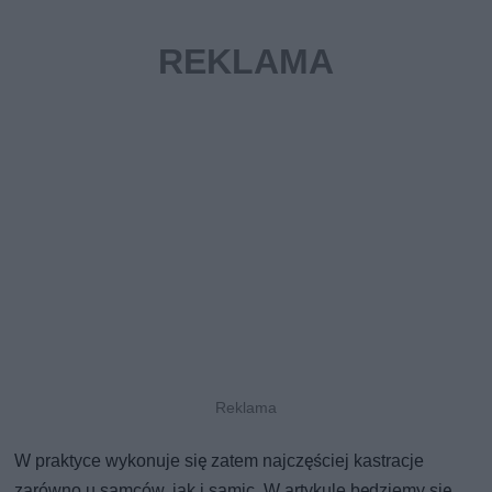
W praktyce wykonuje się zatem najczęściej kastracje
zarówno u samców, jak i samic. W artykule będziemy się