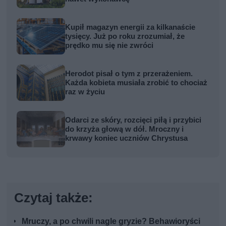
Kupił magazyn energii za kilkanaście
tysięcy. Już po roku zrozumiał, że
prędko mu się nie zwróci
Herodot pisał o tym z przerażeniem.
Każda kobieta musiała zrobić to chociaż
raz w życiu
Odarci ze skóry, rozcięci piłą i przybici
do krzyża głową w dół. Mroczny i
krwawy koniec uczniów Chrystusa
Czytaj także:
Mruczy, a po chwili nagle gryzie? Behawioryści