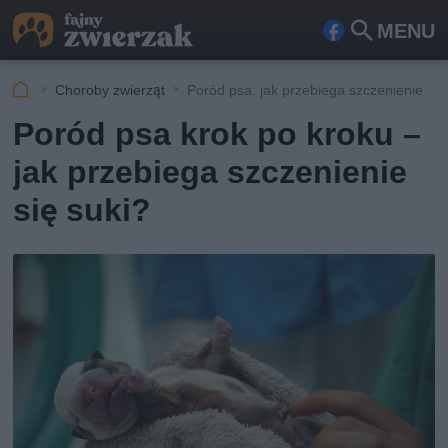
MENU
Fa
Szu
ceb
kaj
Choroby zwierząt
Poród psa: jak przebiega szczenienie
ook
Poród psa krok po kroku –
jak przebiega szczenienie
się suki?