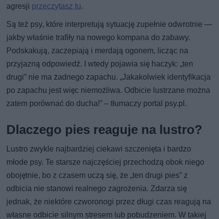
agresji
przeczytasz tu
.
Są też psy, które interpretują sytuację zupełnie odwrotnie —
jakby właśnie trafiły na nowego kompana do zabawy.
Podskakują, zaczepiają i merdają ogonem, licząc na
przyjazną odpowiedź. I wtedy pojawia się haczyk: „ten
drugi” nie ma żadnego zapachu. „Jakakolwiek identyfikacja
po zapachu jest więc niemożliwa. Odbicie lustrzane można
zatem porównać do ducha!” – tłumaczy portal psy.pl.
Dlaczego pies reaguje na lustro?
Lustro zwykle najbardziej ciekawi szczenięta i bardzo
młode psy. Te starsze najczęściej przechodzą obok niego
obojętnie, bo z czasem uczą się, że „ten drugi pies” z
odbicia nie stanowi realnego zagrożenia. Zdarza się
jednak, że niektóre czworonogi przez długi czas reagują na
własne odbicie silnym stresem lub pobudzeniem. W takiej