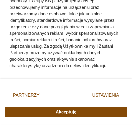
okrętu. Mroczny przypadek żołnierza z Polski
podmioty z Grupy KB.pl uzyskujemy dostęp i
przechowujemy informacje na urządzeniu oraz
przetwarzamy dane osobowe, takie jak unikalne
identyfikatory, standardowe informacje wysyłane przez
urządzenie czy dane przeglądania w celu zapewniania
spersonalizowanych reklam, wybór spersonalizowanych
treści, pomiar reklam i treści, badanie odbiorców oraz
ulepszanie usług. Za zgodą Użytkownika my i Zaufani
Partnerzy możemy używać dokładnych danych
geolokalizacyjnych oraz aktywnie skanować
charakterystykę urządzenia do celów identyfikacji.
Ponieważ cenimy Twoją prywatność, prosimy o zgodę na
korzystanie z tych technologii poprzez kliknięcie
„Akceptuję”. Zgoda jest dobrowolna i zawsze możesz ją
zmienić/wycofać klikając przycisk ustawień prywatności
PARTNERZY
USTAWIENIA
znajdujący się w lewym dolnym rogu strony. Niektóre
rodzaje przetwarzania danych nie wymagają zgody
użytkownika, ale masz prawo sprzeciwić się takiemu
Akceptuję
Doprowadził do śmierci większej
przetwarzaniu. Preferencje będą miały zastosowania tylko
liczby ludzi niż Hitler i Stalin
na tej witrynie.