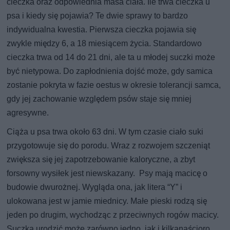
cieczka oraz odpowiednia masa ciała. Ile trwa cieczka u
psa i kiedy się pojawia? Te dwie sprawy to bardzo
indywidualna kwestia. Pierwsza cieczka pojawia się
zwykle między 6, a 18 miesiącem życia. Standardowo
cieczka trwa od 14 do 21 dni, ale ta u młodej suczki może
być nietypowa. Do zapłodnienia dojść może, gdy samica
zostanie pokryta w fazie oestus w okresie tolerancji samca,
gdy jej zachowanie względem psów staje się mniej
agresywne.
Ciąża u psa trwa około 63 dni. W tym czasie ciało suki
przygotowuje się do porodu. Wraz z rozwojem szczeniąt
zwiększa się jej zapotrzebowanie kaloryczne, a zbyt
forsowny wysiłek jest niewskazany. Psy mają macicę o
budowie dwurożnej. Wygląda ona, jak litera “Y” i
ulokowana jest w jamie miednicy. Małe pieski rodzą się
jeden po drugim, wychodząc z przeciwnych rogów macicy.
Suczka urodzić może zarówno jedno, jak i kilkanaścioro