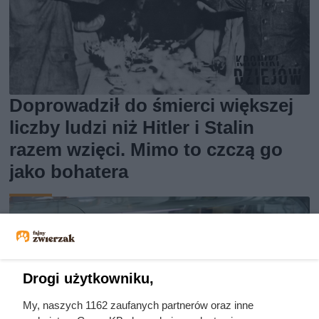
Doprowadził do śmierci większej
liczby ludzi niż Hitler i Stalin
razem wzięci. Mimo to czczą go
jako bohatera
Drogi użytkowniku,
My, naszych 1162 zaufanych partnerów oraz inne