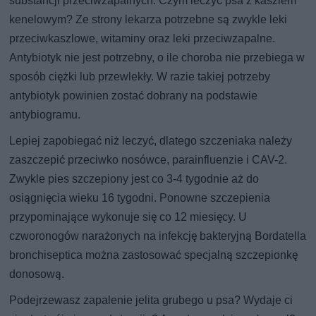
substancji przeciwzapalnych. Czym leczyć psa z kaszlem
kenelowym? Ze strony lekarza potrzebne są zwykle leki
przeciwkaszlowe, witaminy oraz leki przeciwzapalne.
Antybiotyk nie jest potrzebny, o ile choroba nie przebiega w
sposób ciężki lub przewlekły. W razie takiej potrzeby
antybiotyk powinien zostać dobrany na podstawie
antybiogramu.
Lepiej zapobiegać niż leczyć, dlatego szczeniaka należy
zaszczepić przeciwko nosówce, parainfluenzie i CAV-2.
Zwykle pies szczepiony jest co 3-4 tygodnie aż do
osiągnięcia wieku 16 tygodni. Ponowne szczepienia
przypominające wykonuje się co 12 miesięcy. U
czworonogów narażonych na infekcję bakteryjną Bordatella
bronchiseptica można zastosować specjalną szczepionkę
donosową.
Podejrzewasz zapalenie jelita grubego u psa? Wydaje ci