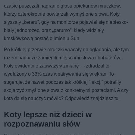
czasie puszczali nagranie głosu opiekunów mruczków,
którzy czterokrotnie powtarzali wymyślone słowa. Koty
słyszały „keraru”, gdy na monitorze pojawiał się niebiesko-
biały jednorożec, oraz „parumo”, kiedy widziały
kreskówkową postać o imieniu Sun.
Po krótkiej przerwie mruczki wracały do oglądania, ale tym
razem badacze zamienili miejscami słowa i bohaterów.
Koty ewidentnie zauważyły zmianę — zdradzał to
wydłużony o 33% czas wpatrywania się w ekran. To
sugeruje, że nawet podczas tak krótkiej “lekcji” potrafiły
skojarzyć zmyślone słowa z konkretnymi postaciami. A czy
kota da się nauczyć mówić? Odpowiedź znajdziesz tu.
Koty lepsze niż dzieci w
rozpoznawaniu słów