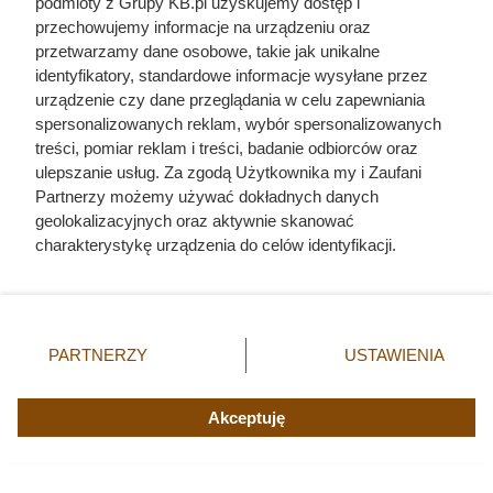
podmioty z Grupy KB.pl uzyskujemy dostęp i
przechowujemy informacje na urządzeniu oraz
przetwarzamy dane osobowe, takie jak unikalne
identyfikatory, standardowe informacje wysyłane przez
urządzenie czy dane przeglądania w celu zapewniania
spersonalizowanych reklam, wybór spersonalizowanych
Dziennikarze ujawnili
treści, pomiar reklam i treści, badanie odbiorców oraz
ulepszanie usług. Za zgodą Użytkownika my i Zaufani
pochodzenie mięsa z Dino. Klienci
Partnerzy możemy używać dokładnych danych
zaskoczeni
geolokalizacyjnych oraz aktywnie skanować
charakterystykę urządzenia do celów identyfikacji.
Ponieważ cenimy Twoją prywatność, prosimy o zgodę na
korzystanie z tych technologii poprzez kliknięcie
„Akceptuję”. Zgoda jest dobrowolna i zawsze możesz ją
zmienić/wycofać klikając przycisk ustawień prywatności
PARTNERZY
USTAWIENIA
znajdujący się w lewym dolnym rogu strony. Niektóre
rodzaje przetwarzania danych nie wymagają zgody
użytkownika, ale masz prawo sprzeciwić się takiemu
Akceptuję
przetwarzaniu. Preferencje będą miały zastosowania tylko
na tej witrynie.