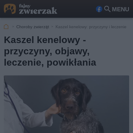
MENU
Fa
Szu
ceb
kaj
Choroby zwierząt
Kaszel kenelowy: przyczyny i leczenie
ook
Kaszel kenelowy -
przyczyny, objawy,
leczenie, powikłania