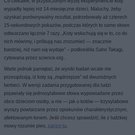
Co ciekawe, w przytoczonym wyżej eksperymencie koty
wypadły lepiej niż 14-miesięczne dzieci. Maluchy, żeby
uzyskać porównywalny rezultat, potrzebowały aż czterech
15-sekundowych pokazów, podczas których to samo słowo
odtwarzano łącznie 7 razy. „Koty wsłuchują się w to, co do
nich mówimy, i próbują nas zrozumieć — znacznie
bardziej, niż nam się wydaje” – podkreśliła Saho Takagi,
cytowana przez science.org .
Warto jednak pamiętać, że wyniki badań wcale nie
przesądzają, iż koty są „mądrzejsze” od dwunożnych
berbeci. W wersji zadania przygotowanej dla ludzi
pojawiały się jednosylabowe słowa wypowiadane przez
obce dzieciom osoby, a nie — jak u kotów — trzysylabowe
wyrazy powtarzane przez opiekunów charakterystycznym,
afektowanym tonem. Jeśli chcesz sprawdzić, ile z ludzkiej
mowy rozumie pies,
zajrzyj tu.