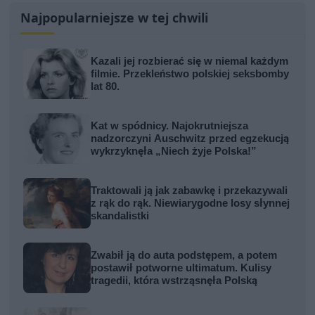
Najpopularniejsze w tej chwili
Kazali jej rozbierać się w niemal każdym
filmie. Przekleństwo polskiej seksbomby
lat 80.
Kat w spódnicy. Najokrutniejsza
nadzorczyni Auschwitz przed egzekucją
wykrzyknęła „Niech żyje Polska!”
Traktowali ją jak zabawkę i przekazywali
z rąk do rąk. Niewiarygodne losy słynnej
skandalistki
Zwabił ją do auta podstępem, a potem
postawił potworne ultimatum. Kulisy
tragedii, która wstrząsnęła Polską