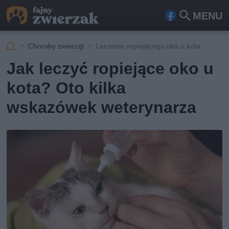
MENU
Fa
Szu
ceb
kaj
Choroby zwierząt
Leczenie ropiejącego oka u kota
ook
Jak leczyć ropiejące oko u
kota? Oto kilka
wskazówek weterynarza