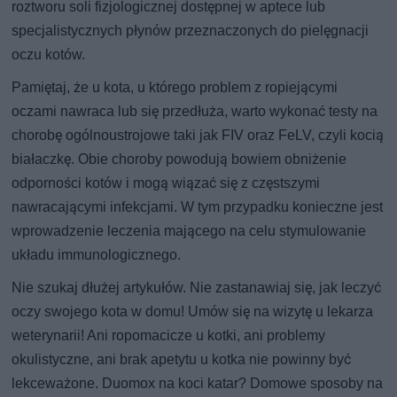
roztworu soli fizjologicznej dostępnej w aptece lub
specjalistycznych płynów przeznaczonych do pielęgnacji
oczu kotów.
Pamiętaj, że u kota, u którego problem z ropiejącymi
oczami nawraca lub się przedłuża, warto wykonać testy na
chorobę ogólnoustrojowe taki jak FIV oraz FeLV, czyli kocią
białaczkę. Obie choroby powodują bowiem obniżenie
odporności kotów i mogą wiązać się z częstszymi
nawracającymi infekcjami. W tym przypadku konieczne jest
wprowadzenie leczenia mającego na celu stymulowanie
układu immunologicznego.
Nie szukaj dłużej artykułów. Nie zastanawiaj się, jak leczyć
oczy swojego kota w domu! Umów się na wizytę u lekarza
weterynarii! Ani ropomacicze u kotki, ani problemy
okulistyczne, ani brak apetytu u kotka nie powinny być
lekceważone. Duomox na koci katar? Domowe sposoby na