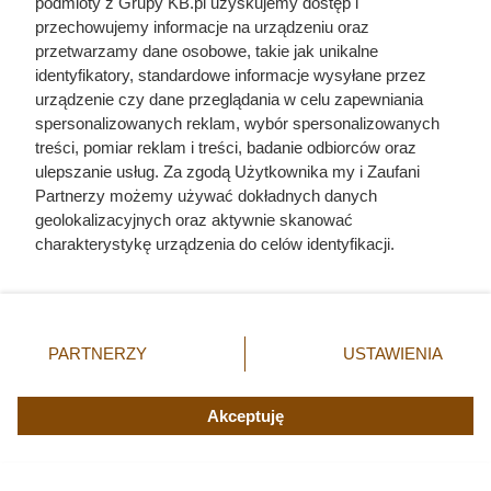
podmioty z Grupy KB.pl uzyskujemy dostęp i
Odarci ze skóry, rozcięci piłą i przybici do krzyża
przechowujemy informacje na urządzeniu oraz
głową w dół. Mroczny i krwawy koniec uczniów
przetwarzamy dane osobowe, takie jak unikalne
Chrystusa
identyfikatory, standardowe informacje wysyłane przez
urządzenie czy dane przeglądania w celu zapewniania
spersonalizowanych reklam, wybór spersonalizowanych
6 tysięcy morderców z UPA ruszyło, by wyrżnąć
treści, pomiar reklam i treści, badanie odbiorców oraz
wieś. Polacy stworzyli w niej prawdziwą twierdzę
ulepszanie usług. Za zgodą Użytkownika my i Zaufani
Partnerzy możemy używać dokładnych danych
Zjadł 174 koty i rzucił się na nogę kolesia z
geolokalizacyjnych oraz aktywnie skanować
okrętu. Mroczny przypadek żołnierza z Polski
charakterystykę urządzenia do celów identyfikacji.
Ponieważ cenimy Twoją prywatność, prosimy o zgodę na
korzystanie z tych technologii poprzez kliknięcie
Traktowali ją jak zabawkę i przekazywali z rąk do
„Akceptuję”. Zgoda jest dobrowolna i zawsze możesz ją
rąk. Niewiarygodne losy słynnej skandalistki
zmienić/wycofać klikając przycisk ustawień prywatności
PARTNERZY
USTAWIENIA
znajdujący się w lewym dolnym rogu strony. Niektóre
rodzaje przetwarzania danych nie wymagają zgody
użytkownika, ale masz prawo sprzeciwić się takiemu
Akceptuję
przetwarzaniu. Preferencje będą miały zastosowania tylko
na tej witrynie.