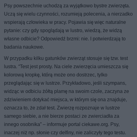
Psy powszechnie uchodzą za wyjątkowo bystre zwierzęta.
Uczą się wielu czynności, rozumieją polecenia, a nierzadko
wspierają człowieka w pracy. Pojawia się więc naturalne
pytanie: czy gdy spoglądają w lustro, wiedzą, że widzą
własne odbicie? Odpowiedź brzmi: nie. I potwierdzają to
badania naukowe.
W przypadku kilku gatunków zwierząt stosuje się tzw. test
lustra. “Test jest prosty. Na ciele zwierzęcia umieszcza się
kolorową kropkę, którą może ono dostrzec, tylko
przeglądając się w lustrze. Przykładowo, jeśli szympans,
widząc w odbiciu żółtą plamę na swoim czole, zaczyna ze
zdziwieniem dotykać miejsca, w którym się ona znajduje,
oznacza to, że zdał test. Zwierzę rozpoznaje w lustrze
samego siebie, a nie bierze postaci ze zwierciadła za
innego osobnika” – informuje portal ciekawe.org. Psy,
inaczej niż np. słonie czy delfiny, nie zaliczyły tego testu.