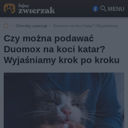
MENU
Fa
Szu
ceb
kaj
Choroby zwierząt
Duomox na koci katar? Wyjaśniamy
ook
Czy można podawać
Duomox na koci katar?
Wyjaśniamy krok po kroku