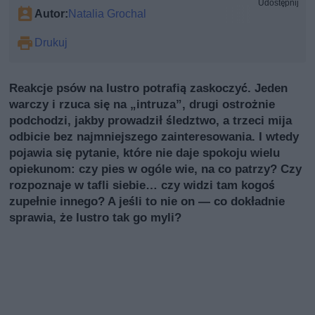
Udostępnij
Autor:
Natalia Grochal
Drukuj
Reakcje psów na lustro potrafią zaskoczyć. Jeden
warczy i rzuca się na „intruzа”, drugi ostrożnie
podchodzi, jakby prowadził śledztwo, a trzeci mija
odbicie bez najmniejszego zainteresowania. I wtedy
pojawia się pytanie, które nie daje spokoju wielu
opiekunom: czy pies w ogóle wie, na co patrzy? Czy
rozpoznaje w tafli siebie… czy widzi tam kogoś
zupełnie innego? A jeśli to nie on — co dokładnie
sprawia, że lustro tak go myli?