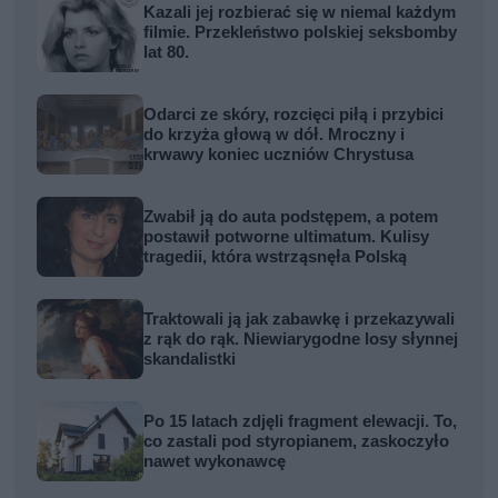
Kazali jej rozbierać się w niemal każdym
filmie. Przekleństwo polskiej seksbomby
lat 80.
Odarci ze skóry, rozcięci piłą i przybici
do krzyża głową w dół. Mroczny i
krwawy koniec uczniów Chrystusa
Zwabił ją do auta podstępem, a potem
postawił potworne ultimatum. Kulisy
tragedii, która wstrząsnęła Polską
Traktowali ją jak zabawkę i przekazywali
z rąk do rąk. Niewiarygodne losy słynnej
skandalistki
Po 15 latach zdjęli fragment elewacji. To,
co zastali pod styropianem, zaskoczyło
nawet wykonawcę