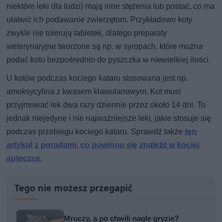
niektóre leki dla ludzi) mają inne stężenia lub postać, co ma
ułatwić ich podawanie zwierzętom. Przykładowo koty
zwykle nie tolerują tabletek, dlatego preparaty
weterynaryjne tworzone są np. w syropach, które można
podać kotu bezpośrednio do pyszczka w niewielkiej ilości.
U kotów podczas kociego kataru stosowana jest np.
amoksycylina z kwasem klawulanowym. Kot musi
przyjmować lek dwa razy dziennie przez około 14 dni. To
jednak niejedyne i nie najważniejsze leki, jakie stosuje się
podczas przebiegu kociego kataru. Sprawdź także
ten
artykuł z poradami, co powinno się znaleźć w kociej
apteczce
.
Tego nie możesz przegapić
Mruczy, a po chwili nagle gryzie?