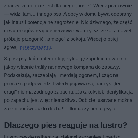
znaczy, że odbicie jest dla niego „puste”. Wręcz przeciwnie
— widzi tam… innego psa. A obcy w domu bywa odebrany
jak intruz i potencjalne zagrożenie. Nic dziwnego, że część
czworonogów reaguje nerwowo: warczy, szczeka, a nawet
próbuje przegonić „tamtego” z pokoju. Więcej o psiej
agresji
przeczytasz tu
.
Są też psy, które interpretują sytuację zupełnie odwrotnie —
jakby właśnie trafiły na nowego kompana do zabawy.
Podskakują, zaczepiają i merdają ogonem, licząc na
przyjazną odpowiedź. I wtedy pojawia się haczyk: „ten
drugi” nie ma żadnego zapachu. „Jakakolwiek identyfikacja
po zapachu jest więc niemożliwa. Odbicie lustrzane można
zatem porównać do ducha!” – tłumaczy portal psy.pl.
Dlaczego pies reaguje na lustro?
Lustro zwykle najbardziej ciekawi szczenięta i bardzo