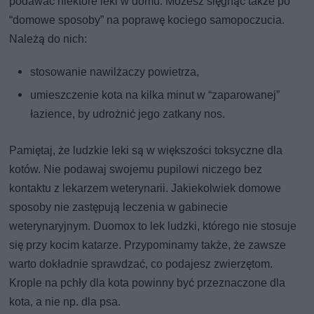
podawać niektóre leki w domu. Możesz sięgnąć także po
“domowe sposoby” na poprawę kociego samopoczucia.
Należą do nich:
stosowanie nawilżaczy powietrza,
umieszczenie kota na kilka minut w “zaparowanej”
łazience, by udrożnić jego zatkany nos.
Pamiętaj, że ludzkie leki są w większości toksyczne dla
kotów. Nie podawaj swojemu pupilowi niczego bez
kontaktu z lekarzem weterynarii. Jakiekolwiek domowe
sposoby nie zastępują leczenia w gabinecie
weterynaryjnym. Duomox to lek ludzki, którego nie stosuje
się przy kocim katarze. Przypominamy także, że zawsze
warto dokładnie sprawdzać, co podajesz zwierzętom.
Krople na pchły dla kota powinny być przeznaczone dla
kota, a nie np. dla psa.