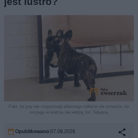
jest lustro?
Fakt, że psy nie rozpoznają własnego odbicia nie oznacza, że
niczego w lustrze nie widzą, fot. Tatyana
Opublikowano:
07.08.2026