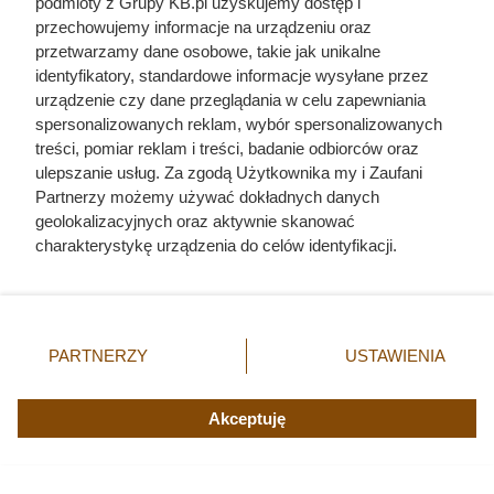
podmioty z Grupy KB.pl uzyskujemy dostęp i
Sprowadzał prostytutki na Wawel, byle uciec
przechowujemy informacje na urządzeniu oraz
przed starszą o 30 lat Anną. Ten polski król był
przetwarzamy dane osobowe, takie jak unikalne
wielką porażką
identyfikatory, standardowe informacje wysyłane przez
urządzenie czy dane przeglądania w celu zapewniania
spersonalizowanych reklam, wybór spersonalizowanych
Wskoczyła w suknie i odparła zbrojny najazd na
treści, pomiar reklam i treści, badanie odbiorców oraz
Zamość. Kim była najodważniejsza magnatka XVII
ulepszanie usług. Za zgodą Użytkownika my i Zaufani
wieku?
Partnerzy możemy używać dokładnych danych
geolokalizacyjnych oraz aktywnie skanować
charakterystykę urządzenia do celów identyfikacji.
Ponieważ cenimy Twoją prywatność, prosimy o zgodę na
korzystanie z tych technologii poprzez kliknięcie
„Akceptuję”. Zgoda jest dobrowolna i zawsze możesz ją
zmienić/wycofać klikając przycisk ustawień prywatności
PARTNERZY
USTAWIENIA
znajdujący się w lewym dolnym rogu strony. Niektóre
rodzaje przetwarzania danych nie wymagają zgody
użytkownika, ale masz prawo sprzeciwić się takiemu
Akceptuję
przetwarzaniu. Preferencje będą miały zastosowania tylko
na tej witrynie.