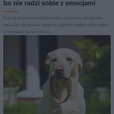
bo nie radzi sobie z emocjami
Poznaj przyczyny reaktywności u psów oraz skuteczne
sposoby, aby pomóc swojemu pupilowi lepiej radzić sobie
z emocjami na spacerach.