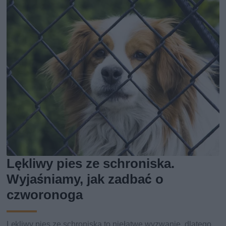
Lękliwy pies ze schroniska.
Wyjaśniamy, jak zadbać o
czworonoga
Lękliwy pies ze schroniska to niełatwe wyzwanie, dlatego