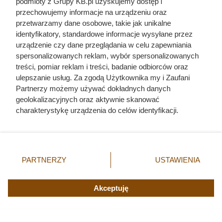
podmioty z Grupy KB.pl uzyskujemy dostęp i
przechowujemy informacje na urządzeniu oraz
przetwarzamy dane osobowe, takie jak unikalne
identyfikatory, standardowe informacje wysyłane przez
urządzenie czy dane przeglądania w celu zapewniania
spersonalizowanych reklam, wybór spersonalizowanych
treści, pomiar reklam i treści, badanie odbiorców oraz
ulepszanie usług. Za zgodą Użytkownika my i Zaufani
Partnerzy możemy używać dokładnych danych
geolokalizacyjnych oraz aktywnie skanować
charakterystykę urządzenia do celów identyfikacji.
Ponieważ cenimy Twoją prywatność, prosimy o zgodę na
Twój pies rozumie więcej, niż
korzystanie z tych technologii poprzez kliknięcie
„Akceptuję”. Zgoda jest dobrowolna i zawsze możesz ją
myślisz. Naukowcy ujawnili
zmienić/wycofać klikając przycisk ustawień prywatności
PARTNERZY
USTAWIENIA
zaskakujące fakty
znajdujący się w lewym dolnym rogu strony. Niektóre
rodzaje przetwarzania danych nie wymagają zgody
użytkownika, ale masz prawo sprzeciwić się takiemu
Akceptuję
Sprawdź, ile naprawdę pies rozumie z ludzkiej mowy i jakie
przetwarzaniu. Preferencje będą miały zastosowania tylko
słowa czy intonacje rozpoznaje najlepiej. Te ciekawostki
na tej witrynie.
mogą cię naprawdę zaskoczyć!