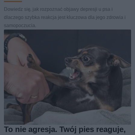
Dowiedz się, jak rozpoznać objawy depresji u psa i
dlaczego szybka reakcja jest kluczowa dla jego zdrowia i
samopoczucia.
To nie agresja. Twój pies reaguje,