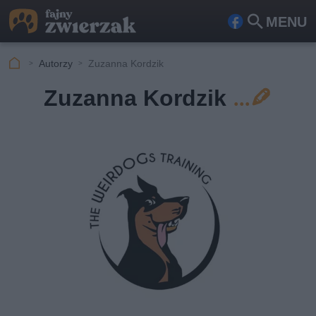
MENU
Fa
Szu
ceb
kaj
Autorzy
Zuzanna Kordzik
ook
Zuzanna Kordzik