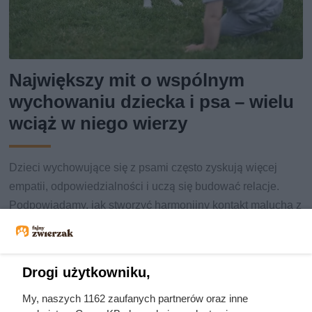
Największy mit o wspólnym
wychowaniu dziecka i psa – wielu
wciąż w niego wierzy
Dzieci wychowujące się z psami często zyskują więcej
empatii, odpowiedzialności i uczą się budować relacje.
Podpowiadamy, jak stworzyć harmonijny kontakt malucha z
pupilem i uniknąć typowych problemów.
Drogi użytkowniku,
My, naszych 1162 zaufanych partnerów oraz inne