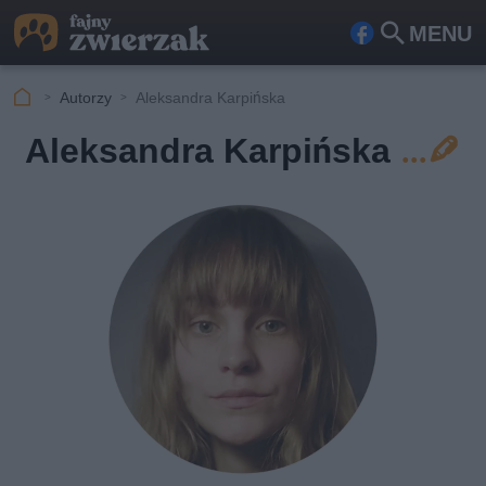
MENU
Fa
Szu
ceb
kaj
Autorzy
Aleksandra Karpińska
ook
Aleksandra Karpińska