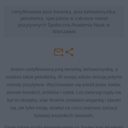
certyfikowana psia trenerka, psia behawiorystka,
petsitterka, specjalista w zakresie metod
pozytywnych Społeczna Akademia Nauk w
Warszawie
Jestem certyfikowaną psią trenerką, behawiorystką, a
ostatnio także petsitterką. W swojej szkole stosuję jedynie
metody pozytywne. Wychowałam się wśród psów, kotów,
świnek morskich, królików i rybek. Los zwierząt nigdy nie
był mi obojętny, więc finalnie zostałam weganką i staram
się, jak tylko mogę, działać na rzecz poprawy sytuacji
bytowej wszystkich stworzeń.
Skończyłam studia dziennikarskie na Społecznej Akademii