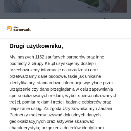
Uwaga seniorzy! Te rasy psów
mogą przysporzyć więcej
kłopotów niż radości
Drogi użytkowniku,
My, naszych 1162 zaufanych partnerów oraz inne
Pies może być dla seniora wiernym towarzyszem i źródłem
podmioty z Grupy KB.pl uzyskujemy dostęp i
codziennej radości — ale tylko wtedy, gdy wybór
przechowujemy informacje na urządzeniu oraz
zwierzęcia jest dobrze przemyślany. Zanim spełnisz
przetwarzamy dane osobowe, takie jak unikalne
marzenie o czworonogu na emeryturze, poznaj nie tylko
identyfikatory, standardowe informacje wysyłane przez
urządzenie czy dane przeglądania w celu zapewniania
korzyści, ale i wyzwania, które mogą się z tym wiązać. Nie
spersonalizowanych reklam, wybór spersonalizowanych
każda rasa się sprawdzi, nie każdy styl życia pozwala na
treści, pomiar reklam i treści, badanie odbiorców oraz
opiekę nad pupilem. Sprawdź, kiedy pies będzie
ulepszanie usług. Za zgodą Użytkownika my i Zaufani
wsparciem, a kiedy… dodatkowym problemem.
Partnerzy możemy używać dokładnych danych
geolokalizacyjnych oraz aktywnie skanować
charakterystykę urządzenia do celów identyfikacji.