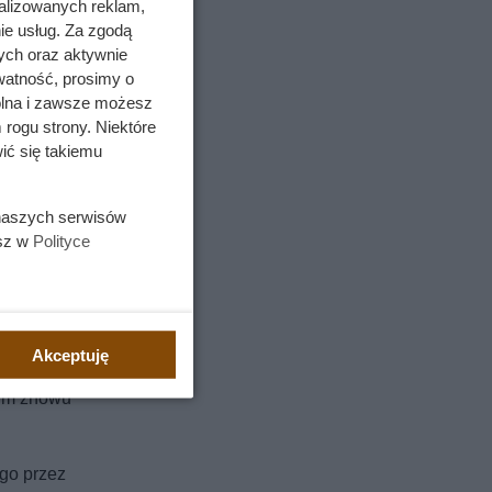
alizowanych reklam,
ie usług. Za zgodą
ych oraz aktywnie
watność, prosimy o
wolna i zawsze możesz
 rogu strony. Niektóre
ić się takiemu
 naszych serwisów
esz w
Polityce
Akceptuję
historia
zym znowu
ego przez