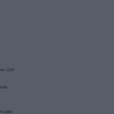
s, czyli
wnie
 ciała.