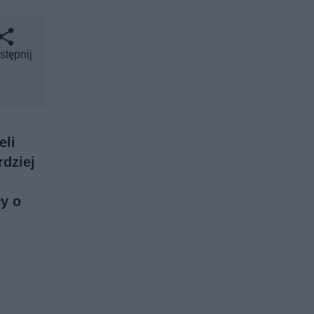
stępnij
eli
rdziej
y o