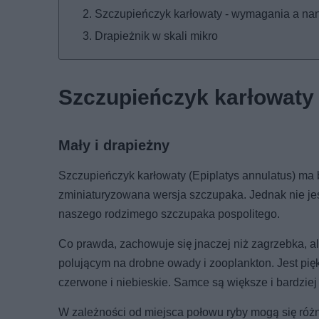
Szczupieńczyk karłowaty - wymagania a n
Drapieżnik w skali mikro
Szczupieńczyk karłowaty 
Mały i drapieżny
Szczupieńczyk karłowaty (Epiplatys annulatus) ma b
zminiaturyzowana wersja szczupaka. Jednak nie jest
naszego rodzimego szczupaka pospolitego.
Co prawda, zachowuje się jnaczej niż zagrzebka, al
polującym na drobne owady i zooplankton. Jest pię
czerwone i niebieskie. Samce są większe i bardziej
W zależności od miejsca połowu ryby mogą się róż