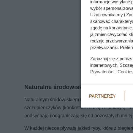
informacje wysyłane 
wybór spersonalizowan
Użytkownika my i Zau
skanować charakterys
zgodę na korzystanie 
ją zmienić/wycofać kl
rodzaje przetwarzani
przetwarzaniu. Prefere
Zapoznaj się z poniż
internetowych. Szcze
Prywatności i Cookie
Naturalne środowisko szczupieńczyka
PARTNERZY
Naturalnym środowiskiem Epiplatys annulatus są płyt
szczupieńczyków (konkretnie rodzaju Epiplatys). T
podsychają i odgraniczają się od pozostałych mnie
W każdej niecce pływają jakieś ryby, które z biegie