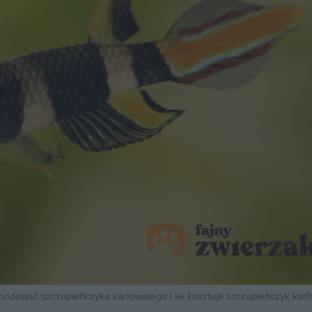
 hodować szczupieńczyka karłowatego i ile kosztuje szczupieńczyk karł