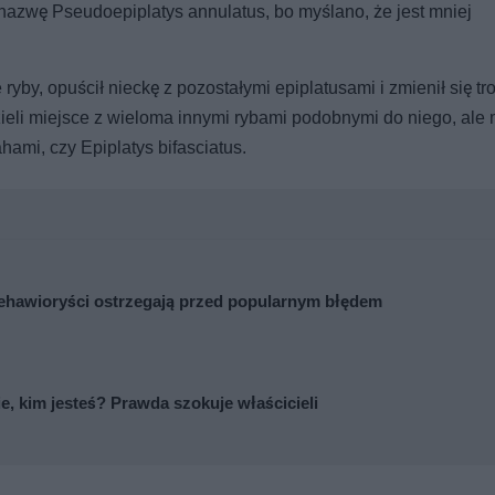
 nazwę Pseudoepiplatys annulatus, bo myślano, że jest mniej
 ryby, opuścił nieckę z pozostałymi epiplatusami i zmienił się tr
dzieli miejsce z wieloma innymi rybami podobnymi do niego, ale 
hami, czy Epiplatys bifasciatus.
 Behawioryści ostrzegają przed popularnym błędem
ie, kim jesteś? Prawda szokuje właścicieli