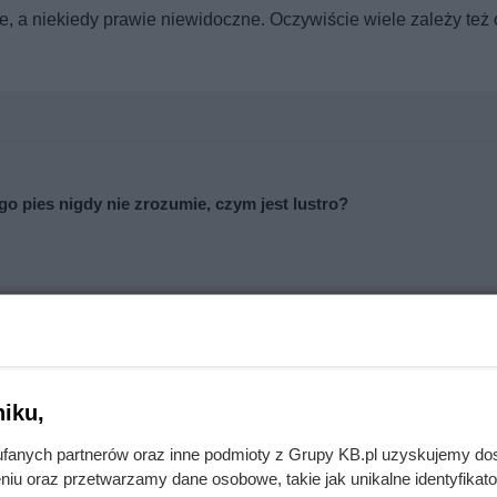
e, a niekiedy prawie niewidoczne. Oczywiście wiele zależy też
o pies nigdy nie zrozumie, czym jest lustro?
iżył ceny gotowych dań i zup do absurdalnego poziomu
iku,
fanych partnerów oraz inne podmioty z Grupy KB.pl uzyskujemy do
niu oraz przetwarzamy dane osobowe, takie jak unikalne identyfikat