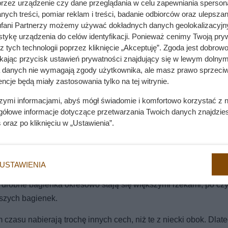
przez urządzenie czy dane przeglądania w celu zapewniania sperson
ych treści, pomiar reklam i treści, badanie odbiorców oraz ulepszan
fani Partnerzy możemy używać dokładnych danych geolokalizacyjn
tykę urządzenia do celów identyfikacji. Ponieważ cenimy Twoją pry
z tych technologii poprzez kliknięcie „Akceptuję”. Zgoda jest dobro
ikając przycisk ustawień prywatności znajdujący się w lewym dolnym
a danych nie wymagają zgody użytkownika, ale masz prawo sprzeciw
ncje będą miały zastosowania tylko na tej witrynie.
szymi informacjami, abyś mógł świadomie i komfortowo korzystać z
gółowe informacje dotyczące przetwarzania Twoich danych znajdzi
s
oraz po kliknięciu w „Ustawienia”.
USTAWIENIA
kie pół- bagienne zbiorniki w Afryce. Z tym wiąże się ciekawa 
e drobne bagienka okresowo stają się większymi rzekami, po c
jszych bagienek.
m czasu nabierają trochę innych cech, niż te z niecki obok. Dlat