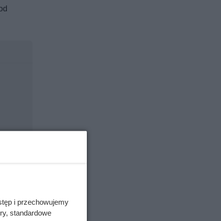
 od
stęp i przechowujemy
ory, standardowe