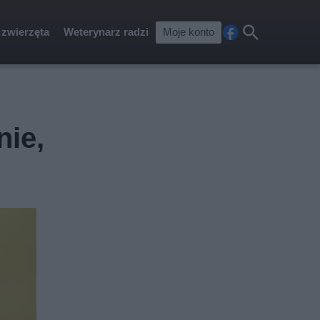
 zwierzęta
Weterynarz radzi
Moje konto
Fa
Szu
ceb
kaj
ook
nie,