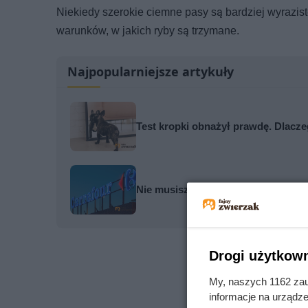
Niekiedy szerokie ciemne pasy są bardziej wyrazist
warunków, w jakich ryby są trzymane.
Najpopularniejsze artykuły
Test kropki obnażył prawdę. Dlaczeg
Nie musisz gotować. Carrefour obn
Drogi użytkown
My, naszych 1162 zau
informacje na urządze