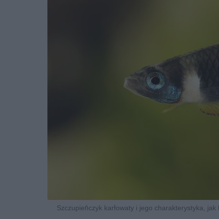
Szczupieńczyk karłowaty i jego charakterystyka, jak