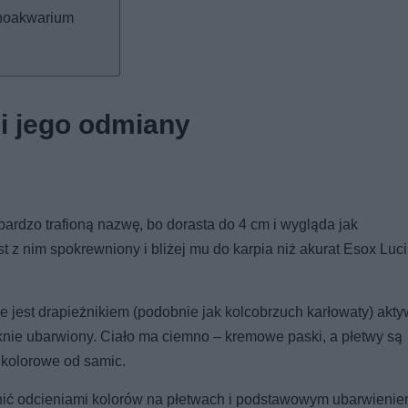
anoakwarium
i jego odmiany
ardzo trafioną nazwę, bo dorasta do 4 cm i wygląda jak
 z nim spokrewniony i bliżej mu do karpia niż akurat Esox Luciu
e jest drapieżnikiem (podobnie jak kolcobrzuch karłowaty) akty
knie ubarwiony. Ciało ma ciemno – kremowe paski, a płetwy są
 kolorowe od samic.
nić odcieniami kolorów na płetwach i podstawowym ubarwieniem