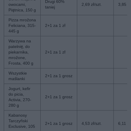
Drugi 60%
owocami,
2,69 zł/szt.
3,85 zł
taniej
Piątnica, 150 g
Pizza mrożona
Feliciana, 315-
2+1 za 1 zł
445 g
Warzywa na
patelnię, do
piekarnika,
2+1 za 1 zł
mrożone,
Frosta, 400 g
Wszystkie
2+1 za 1 grosz
maślanki
Jogurt, kefir
do picia,
2+1 za 1 grosz
Activia, 270-
280 g
Kabanosy
Tarczyński
2+1 za 1 grosz
4,53 zł/szt.
6,11 zł
Exclusive, 105