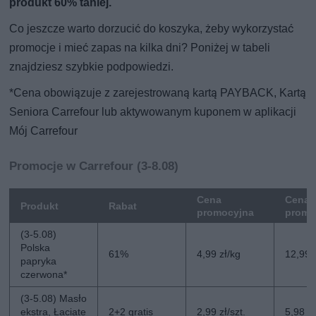
produkt 60% taniej.
Co jeszcze warto dorzucić do koszyka, żeby wykorzystać
promocje i mieć zapas na kilka dni? Poniżej w tabeli
znajdziesz szybkie podpowiedzi.
*Cena obowiązuje z zarejestrowaną kartą PAYBACK, Kartą
Seniora Carrefour lub aktywowanym kuponem w aplikacji
Mój Carrefour
Promocje w Carrefour (3-8.08)
Cena
Cena 
Produkt
Rabat
promocyjna
promo
(3-5.08)
Polska
61%
4,99 zł/kg
12,99 
papryka
czerwona*
(3-5.08) Masło
ekstra, Łaciate
2+2 gratis
2,99 zł/szt.
5,98 zł