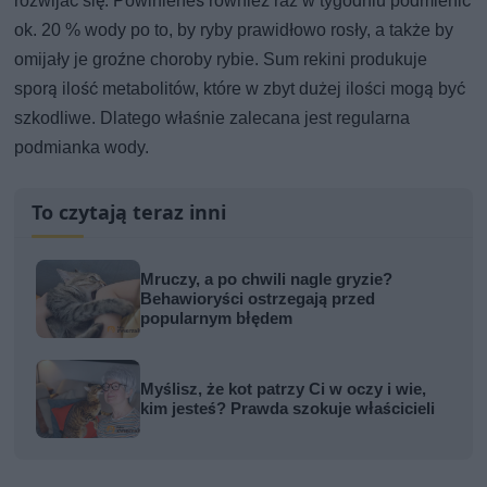
rozwijać się. Powinieneś również raz w tygodniu podmienić
ok. 20 % wody po to, by ryby prawidłowo rosły, a także by
omijały je groźne choroby rybie. Sum rekini produkuje
sporą ilość metabolitów, które w zbyt dużej ilości mogą być
szkodliwe. Dlatego właśnie zalecana jest regularna
podmianka wody.
To czytają teraz inni
Mruczy, a po chwili nagle gryzie?
Behawioryści ostrzegają przed
popularnym błędem
Myślisz, że kot patrzy Ci w oczy i wie,
kim jesteś? Prawda szokuje właścicieli