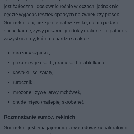
jest żarłoczna i dosłownie rośnie w oczach, jednak nie
będzie wyjadać resztek opadłych na żwirek czy piasek.
Sum rekini chętnie zje niemal wszystko, co mu podasz –
suchą karmę, żywy pokarm i produkty roślinne. To gatunek
wszystkożerny, któremu bardzo smakuje:
mrożony szpinak,
pokarm w płatkach, granulkach i tabletkach,
kawałki liści sałaty,
rureczniki,
mrożone i żywe larwy mchówek,
chude mięso (najlepiej skrobane).
Rozmnażanie sumów rekinich
Sum rekini jest rybą jajorodną, a w środowisku naturalnym