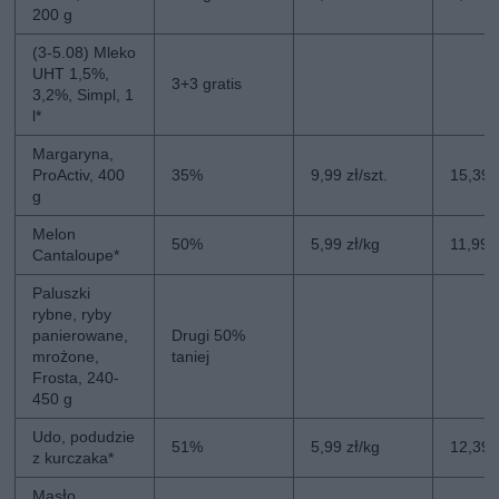
200 g
(3-5.08) Mleko
UHT 1,5%,
3+3 gratis
3,2%, Simpl, 1
l*
Margaryna,
ProActiv, 400
35%
9,99 zł/szt.
15,39 z
g
Melon
50%
5,99 zł/kg
11,99 
Cantaloupe*
Paluszki
rybne, ryby
panierowane,
Drugi 50%
mrożone,
taniej
Frosta, 240-
450 g
Udo, podudzie
51%
5,99 zł/kg
12,39 
z kurczaka*
Masło