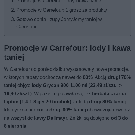
Promocje w Carrefour: lody i kawa taniej
Promocje w Carrefour: 1 grosz za produkty
Gotowe dania i zupy JemyJemy taniej w
Carrefour
Promocje w Carrefour: lody i kawa
taniej
W Carrefour od poniedziałku wystartowały nowe promocje,
w których rabaty dochodzą nawet do
80%
. Akcją
drugi 70%
taniej
objęto
lody Grycan 900-1100 ml
(
23,49 zł/szt. ->
16,90 zł/szt.
). W gazetce pojawiła się też
herbata czarna
Lipton (1,4-1,8 g × 20 torebek)
z ofertą
drugi 80% taniej
.
Identyczna promocja
drugi 80% taniej
obowiązuje również
na
wszystkie kawy Dallmayr
. Zniżki są dostępne
od 3 do
8 sierpnia
.