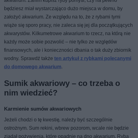
akwarium. Zanim kupisz ryby pomyśl, czy na pewno
będziesz miał wystarczająco dużo miejsca w domu, by
założyć akwarium. Ze względu na to, że z rybami tymi
wiąże się sporo pracy, nie zaleca się jej dla początkujących
akwarystów. Kilkumetrowe akwarium to rzecz, na którą nie
każdy może sobie pozwolić – nie tylko ze względów
finansowych, ale i konieczności dbania o tak duży zbiornik
wodny. Sprawdź także
ten artykuł z rybkami polecanymi
do domowego akwarium
.
Sumik akwariowy – co trzeba o
nim wiedzieć?
Karmienie sumów akwariowych
Jeżeli chodzi o tę kwestię, należy być szczególnie
ostrożnym. Sum rekini, wbrew pozorom, wcale nie będzie
zjadał pożywienia, które opadnie na dno akwarium. Ryba