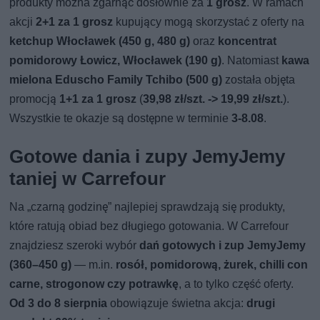
produkty można zgarnąć dosłownie za
1 grosz
. W ramach
akcji
2+1 za 1 grosz
kupujący mogą skorzystać z oferty na
ketchup Włocławek (450 g, 480 g)
oraz
koncentrat
pomidorowy Łowicz, Włocławek (190 g)
. Natomiast
kawa
mielona Eduscho Family Tchibo (500 g)
została objęta
promocją
1+1 za 1 grosz
(
39,98 zł/szt. -> 19,99 zł/szt.
).
Wszystkie te okazje są dostępne w terminie
3-8.08
.
Gotowe dania i zupy JemyJemy
taniej w Carrefour
Na „czarną godzinę” najlepiej sprawdzają się produkty,
które ratują obiad bez długiego gotowania. W Carrefour
znajdziesz szeroki wybór
dań gotowych i zup JemyJemy
(360–450 g)
— m.in.
rosół, pomidorową, żurek, chilli con
carne, strogonow czy potrawkę
, a to tylko część oferty.
Od 3 do 8 sierpnia
obowiązuje świetna akcja:
drugi