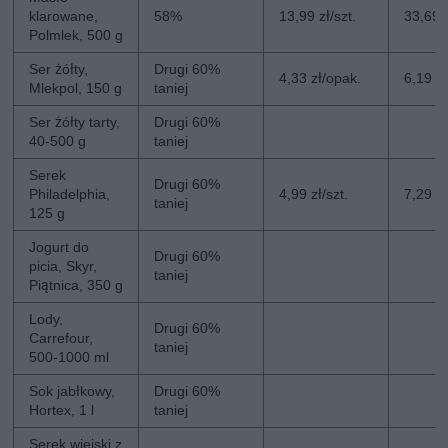
klarowane,
58%
13,99 zł/szt.
33,69 z
Polmlek, 500 g
Ser żółty,
Drugi 60%
4,33 zł/opak.
6,19 z
Mlekpol, 150 g
taniej
Ser żółty tarty,
Drugi 60%
40-500 g
taniej
Serek
Drugi 60%
Philadelphia,
4,99 zł/szt.
7,29 zł
taniej
125 g
Jogurt do
Drugi 60%
picia, Skyr,
taniej
Piątnica, 350 g
Lody,
Drugi 60%
Carrefour,
taniej
500-1000 ml
Sok jabłkowy,
Drugi 60%
Hortex, 1 l
taniej
Serek wiejski z