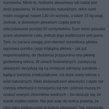
rozmiarów. Mimo to, hodowla akwariowa ryb nadal jest
dość popularna. W środowisku naturalnym, rekin sumi
może osiągnąć nawet 130 cm wzrostu, a także 15 kg wagi.
Jednak, w domowym akwarium często jest to
zdecydowanie poniżej 50 centymetrów. Sum rekini posiada
szare ubarwienie ciała, jednak jego podbrzusze jest jasne.
Tym, co zwraca uwagę, jest również rozwidlona płetwa
ogonowa sumika i jego trójkątna płetwa – jak już
wspominaliśmy, do złudzenia przypomina ona płetwę
grzbietową rekina. W celach hodowlanych, zazwyczaj
akwaryści decydują się na mniejsze odmiany sumików –
będące bardziej zniekształcone, niż duże sumy rekinie z
wód naturalnych. Mało doświadczeni akwaryści często nie
czerpią informacji o rozwijaniu się ryb i później muszą im
szukać nowych zbiorników wodnych – bo okazuje się, że
sumik szybko rośnie. Nie jest więc do końca prawdą, że
mini rekin karłowacieje w małym akwarium. Tak naprawdę,