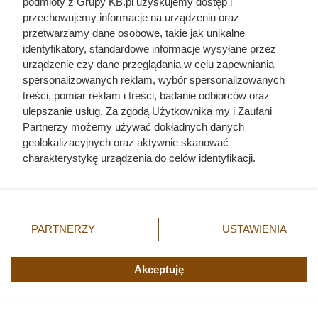
podmioty z Grupy KB.pl uzyskujemy dostęp i
Dania gotowe i zupy Marki JemyJemy - drugie opakowanie 60%
przechowujemy informacje na urządzeniu oraz
taniej, fot. Opracowanie własne na podstawie gazetki promocyjnej
przetwarzamy dane osobowe, takie jak unikalne
Carrefour z dn. 3-8.08
identyfikatory, standardowe informacje wysyłane przez
urządzenie czy dane przeglądania w celu zapewniania
spersonalizowanych reklam, wybór spersonalizowanych
treści, pomiar reklam i treści, badanie odbiorców oraz
ulepszanie usług. Za zgodą Użytkownika my i Zaufani
Partnerzy możemy używać dokładnych danych
geolokalizacyjnych oraz aktywnie skanować
charakterystykę urządzenia do celów identyfikacji.
Ponieważ cenimy Twoją prywatność, prosimy o zgodę na
korzystanie z tych technologii poprzez kliknięcie
„Akceptuję”. Zgoda jest dobrowolna i zawsze możesz ją
zmienić/wycofać klikając przycisk ustawień prywatności
PARTNERZY
USTAWIENIA
znajdujący się w lewym dolnym rogu strony. Niektóre
rodzaje przetwarzania danych nie wymagają zgody
użytkownika, ale masz prawo sprzeciwić się takiemu
Akceptuję
przetwarzaniu. Preferencje będą miały zastosowania tylko
na tej witrynie.