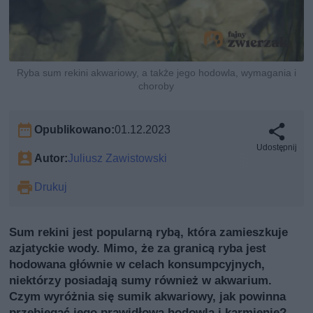
Ryba sum rekini akwariowy, a także jego hodowla, wymagania i
choroby
Opublikowano:
01.12.2023
Udostępnij
Autor:
Juliusz Zawistowski
Drukuj
Sum rekini jest popularną rybą, która zamieszkuje
azjatyckie wody. Mimo, że za granicą ryba jest
hodowana głównie w celach konsumpcyjnych,
niektórzy posiadają sumy również w akwarium.
Czym wyróżnia się sumik akwariowy, jak powinna
przebiegać jego prawidłowa hodowla i karmienie?