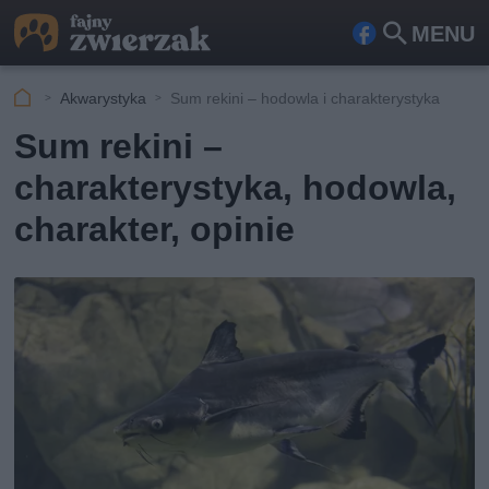
MENU
Fa
Szu
ceb
kaj
Akwarystyka
Sum rekini – hodowla i charakterystyka
ook
Sum rekini –
charakterystyka, hodowla,
charakter, opinie