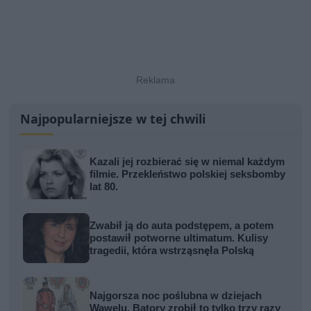
Najpopularniejsze w tej chwili
Kazali jej rozbierać się w niemal każdym
filmie. Przekleństwo polskiej seksbomby
lat 80.
Zwabił ją do auta podstępem, a potem
postawił potworne ultimatum. Kulisy
tragedii, która wstrząsnęła Polską
Najgorsza noc poślubna w dziejach
Wawelu. Batory zrobił to tylko trzy razy