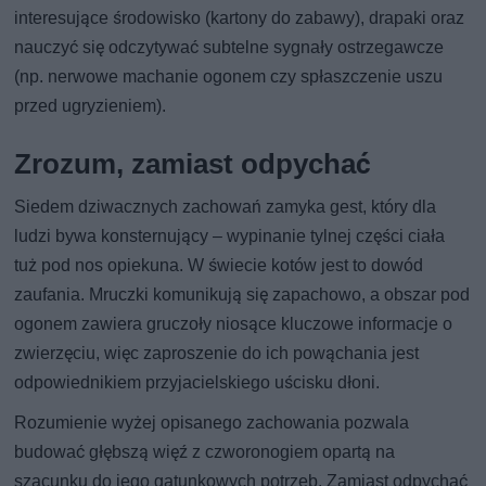
interesujące środowisko (kartony do zabawy), drapaki oraz
nauczyć się odczytywać subtelne sygnały ostrzegawcze
(np. nerwowe machanie ogonem czy spłaszczenie uszu
przed ugryzieniem).
Zrozum, zamiast odpychać
Siedem dziwacznych zachowań zamyka gest, który dla
ludzi bywa konsternujący – wypinanie tylnej części ciała
tuż pod nos opiekuna. W świecie kotów jest to dowód
zaufania. Mruczki komunikują się zapachowo, a obszar pod
ogonem zawiera gruczoły niosące kluczowe informacje o
zwierzęciu, więc zaproszenie do ich powąchania jest
odpowiednikiem przyjacielskiego uścisku dłoni.
Rozumienie wyżej opisanego zachowania pozwala
budować głębszą więź z czworonogiem opartą na
szacunku do jego gatunkowych potrzeb. Zamiast odpychać