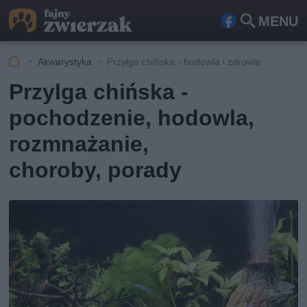
MENU
Fa
Szu
ceb
kaj
Akwarystyka
Przylga chińska - hodowla i zdrowie
ook
Przylga chińska -
pochodzenie, hodowla,
rozmnażanie,
choroby, porady