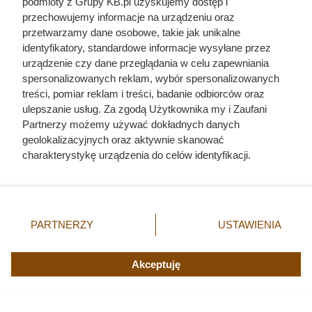
podmioty z Grupy KB.pl uzyskujemy dostęp i
przechowujemy informacje na urządzeniu oraz
przetwarzamy dane osobowe, takie jak unikalne
identyfikatory, standardowe informacje wysyłane przez
urządzenie czy dane przeglądania w celu zapewniania
spersonalizowanych reklam, wybór spersonalizowanych
treści, pomiar reklam i treści, badanie odbiorców oraz
ulepszanie usług. Za zgodą Użytkownika my i Zaufani
Partnerzy możemy używać dokładnych danych
geolokalizacyjnych oraz aktywnie skanować
charakterystykę urządzenia do celów identyfikacji.
Ponieważ cenimy Twoją prywatność, prosimy o zgodę na
korzystanie z tych technologii poprzez kliknięcie
„Akceptuję”. Zgoda jest dobrowolna i zawsze możesz ją
zmienić/wycofać klikając przycisk ustawień prywatności
PARTNERZY
USTAWIENIA
znajdujący się w lewym dolnym rogu strony. Niektóre
Czytaj także:
rodzaje przetwarzania danych nie wymagają zgody
użytkownika, ale masz prawo sprzeciwić się takiemu
Akceptuję
przetwarzaniu. Preferencje będą miały zastosowania tylko
Córki Młynarskiego przerwały milczenie. „Żyliśmy
na tej witrynie.
w strachu”