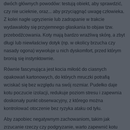
dwóch głównych powodów: testują obiekt, aby sprawdzić,
czy nie ucieknie, oraz... aby przyciągnąć uwagę człowieka.
Z kolei nagłe ugryzienie lub zadrapanie w trakcie
wydawałoby się przyjemnego głaskania to objaw tzw.
przebodźcowania. Koty mają bardzo wrażliwą skórę, a zbyt
długi lub niewłaściwy dotyk (np. w okolicy brzucha czy
nasady ogona) wywołuje u nich dyskomfort, przed którym
bronią się instynktownie.
Równie fascynująca jest kocia miłość do ciasnych
opakowań kartonowych, do których mruczki potrafią
wciskać się bez względu na swój rozmiar. Pudełko daje
kotu poczucie izolacji, redukuje poziom stresu i zapewnia
doskonały punkt obserwacyjny, z którego można
kontrolować otoczenie bez ryzyka ataku od tyłu.
Aby zapobiec negatywnym zachowaniom, takim jak
zrzucanie rzeczy czy podgryzanie, warto zapewnić kotu