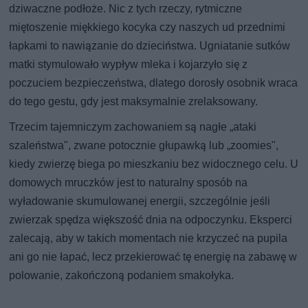
dziwaczne podłoże. Nic z tych rzeczy, rytmiczne
miętoszenie miękkiego kocyka czy naszych ud przednimi
łapkami to nawiązanie do dzieciństwa. Ugniatanie sutków
matki stymulowało wypływ mleka i kojarzyło się z
poczuciem bezpieczeństwa, dlatego dorosły osobnik wraca
do tego gestu, gdy jest maksymalnie zrelaksowany.
Trzecim tajemniczym zachowaniem są nagłe „ataki
szaleństwa", zwane potocznie głupawką lub „zoomies",
kiedy zwierzę biega po mieszkaniu bez widocznego celu. U
domowych mruczków jest to naturalny sposób na
wyładowanie skumulowanej energii, szczególnie jeśli
zwierzak spędza większość dnia na odpoczynku. Eksperci
zalecają, aby w takich momentach nie krzyczeć na pupila
ani go nie łapać, lecz przekierować tę energię na zabawę w
polowanie, zakończoną podaniem smakołyka.