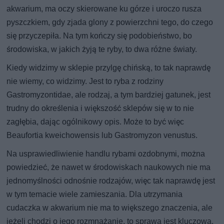
akwarium, ma oczy skierowane ku górze i uroczo rusza
pyszczkiem, gdy zjada glony z powierzchni tego, do czego
się przyczepiła. Na tym kończy się podobieństwo, bo
środowiska, w jakich żyją te ryby, to dwa różne światy.
Kiedy widzimy w sklepie przylgę chińską, to tak naprawdę
nie wiemy, co widzimy. Jest to ryba z rodziny
Gastromyzontidae, ale rodzaj, a tym bardziej gatunek, jest
trudny do określenia i większość sklepów się w to nie
zagłębia, dając ogólnikowy opis. Może to być więc
Beaufortia kweichowensis lub Gastromyzon venustus.
Na usprawiedliwienie handlu rybami ozdobnymi, można
powiedzieć, że nawet w środowiskach naukowych nie ma
jednomyślności odnośnie rodzajów, więc tak naprawdę jest
w tym temacie wiele zamieszania. Dla utrzymania
cudaczka w akwarium nie ma to większego znaczenia, ale
jeżeli chodzi o jego rozmnażanie, to sprawa jest kluczowa.