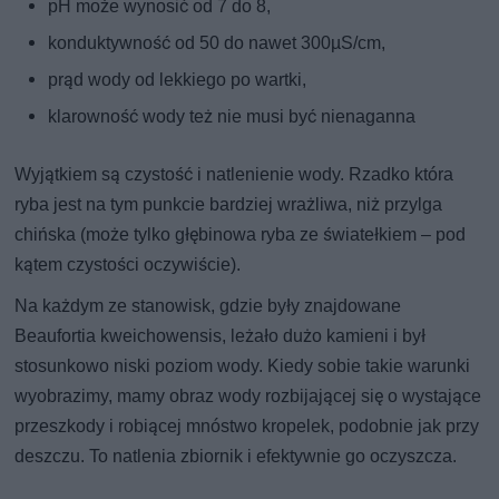
pH może wynosić od 7 do 8,
konduktywność od 50 do nawet 300µS/cm,
prąd wody od lekkiego po wartki,
klarowność wody też nie musi być nienaganna
Wyjątkiem są czystość i natlenienie wody. Rzadko która
ryba jest na tym punkcie bardziej wrażliwa, niż przylga
chińska (może tylko głębinowa ryba ze światełkiem – pod
kątem czystości oczywiście).
Na każdym ze stanowisk, gdzie były znajdowane
Beaufortia kweichowensis, leżało dużo kamieni i był
stosunkowo niski poziom wody. Kiedy sobie takie warunki
wyobrazimy, mamy obraz wody rozbijającej się o wystające
przeszkody i robiącej mnóstwo kropelek, podobnie jak przy
deszczu. To natlenia zbiornik i efektywnie go oczyszcza.