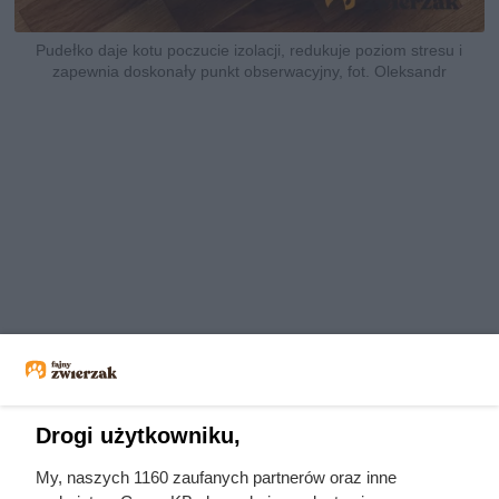
Pudełko daje kotu poczucie izolacji, redukuje poziom stresu i
zapewnia doskonały punkt obserwacyjny, fot. Oleksandr
Drogi użytkowniku,
My, naszych 1160 zaufanych partnerów oraz inne