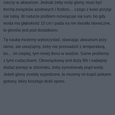
rzeczy w akwarium. Jednak żeby rosły glony, musi być
trochę związków azotowych i fosforu… czego z kolei przylgi
nie lubią. W naturze problem rozwiązuje się sam, bo gdy
woda ma głębokość 10 cm i pada na nie światło słoneczne,
to glonów jest pod dostatkiem.
Tę naukę możemy wykorzystać, stawiając akwarium przy
oknie, ale uważajmy, żeby nie przesadzić z temperaturą,
bo… im cieplej, tym mniej tlenu w wodzie. Same problemy
z tymi cudaczkami. Obowiązkowy jest duży filtr i najlepiej
dodać pompy w zbiorniku, żeby symulowały prąd wody.
Jeżeli glony zostały wyjedzone, to musimy im kupić pokarm
gotowy, który kosztuje dość sporo.