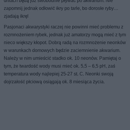
dniach będą już swobodnie pływać po akwarium. Nie
zapomnij jednak odłowić ikry po tarle, bo dorosłe ryby…
zjadają ikrę!
Pasjonaci akwarystyki raczej nie powinni mieć problemu z
rozmnożeniem rybek, jednak już amatorzy mogą mieć z tym
nieco większy kłopot. Dobrą radą na rozmnożenie neonków
w warunkach domowych będzie zaciemnienie akwarium.
Należy w nim umieścić stadko ok. 10 neonów. Pamiętaj o
tym, że twardość wody musi mieć ok. 5,5 – 6,5 pH, zaś
temperatura wody najlepiej 25-27 st. C. Neonki swoją
dojrzałość płciową osiągają ok. 8 miesiąca życia.