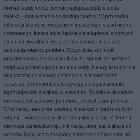
niemal każdą wodę. Jednak, najlepsza będzie woda
miękka – maksymalnie do średnio twardej. W przypadku
tolerancji twardości wody, neon inessa różni się od neona
czerwonego. Inessa lepiej będzie się adaptował w różnych
stopniach twardości pH, a czerwony może mieć już z
adaptacją większy problem. Oczywiście, zdolność
przystosowania się do warunków nie sprawi, że będziesz
mógł zapomnieć o podmienianiu wody! Należy to robić i nie
dopuszczać do słabego natlenienia. Nie można też
sprawiać, by temperatura wody ciągle ulegała zmianie
bądź pojawiały się glony w akwarium. Światło w akwarium
nie może być jaskrawe podobnie, jak zbyt jasne podłoże.
W dodatku, neony nie powinny mieszkać z bardzo dużymi
rybami – wówczas te większe mogłyby je zjeść. Z neonem
nie może zamieszkać np. molinezja, która jest większa od
neonów. Ryby, które zaś mogą zamieszkać z neonami, to: