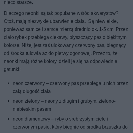
nieco starsze.
Dlaczego neonki są tak popularne wśród akwarystów?
Otóż, mają niezwykłe ubarwienie ciała. Są niewielkie,
ponieważ samice i samce mierzą średnio ok. 1-5 cm. Przez
ciało rybek przebiega ciekawy, błyszczący pas o błękitnym
kolorze. Niżej jest zaś ulokowany czerwony pas, biegnący
od środka tułowia aż do płetwy ogonowej. Przez to, że
neonki mają różne kolory, dzieli je się na odpowiednie
gatunki:
neon czerwony – czerwony pas przebiega u nich przez
całą długość ciała
neon zielony – neony z długim i grubym, zielono-
niebieskim pasem
neon diamentowy – ryby o srebrzystym ciele i
czerwonym pasie, który biegnie od środka brzuszka do