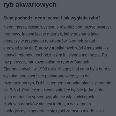
ryb akwariowych
Skąd pochodzi neon inessa i jak wygląda ryba?
Neon inessa często występuje również pod nazwą bystrzyk
neonowy. Inessa jest to gatunek, który poznano jako
pierwszy w przypadku ryb-neonów. Neonek został
sprowadzony do Europy z tropikalnych wód Amazonki – z
tamtych rejonów pochodzi też m.in. słynna molinezja. Po
raz pierwszy naukowo opisano rybę w Stanach
Zjednoczonych, w 1936 roku. Niegdyś jej cena była bardzo
wysoka, ponieważ nie posiadano wiedzy co do
rozmnażania ryb. Dziś za jednego neonka płaci się średnio
ok. 5-8 zł. Ostateczna kwota zależeć będzie jednak nie
tylko od punktu sprzedaży, ale też wielkości rybek.
Hodowla neonków nie jest trudna, a w sklepach
zoologicznych sprzedaje się rybki zarówno młode, jak i