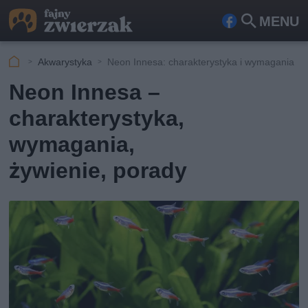
MENU
Fa
Szu
ceb
kaj
Akwarystyka
Neon Innesa: charakterystyka i wymagania
ook
Neon Innesa –
charakterystyka,
wymagania,
żywienie, porady