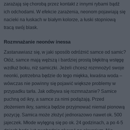
zarażają się chorobą przez kontakt z innymi rybami bądź
ich odchodami. W efekcie zarażenia, neonom pojawiają się
nacieki na łuskach w białym kolorze, a łuski stopniową
tracą swój blask.
Rozmnażanie neonów inessa
Zastanawiasz się, w jaki sposób odróżnić samce od samic?
Otóż, samce mają węższą i bardziej prostą błękitną wstęgę
wzdłuż boku, niż samiczki. Jeżeli chcesz rozmnożyć swoje
neonki, potrzebna będzie do tego miękka, kwaśna woda –
wówczas nie powinny się pojawić większe problemy w
przypadku tarła. Jak odbywa się rozmnażanie? Samice
puchną od ikry, a samce za nimi podążają. Przed
złożeniem ikry, samica będzie przyjmować niemal pionową
pozycję. Samica może złożyć jednorazowo nawet ok. 500
jajeczek. Młode wylęgną się po ok. 24 godzinach, a po 4-5