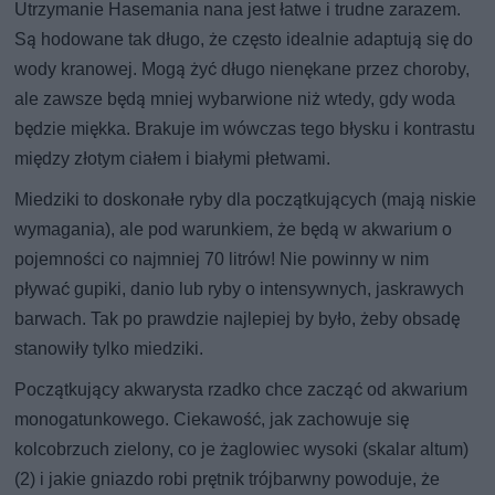
Utrzymanie Hasemania nana jest łatwe i trudne zarazem.
Są hodowane tak długo, że często idealnie adaptują się do
wody kranowej. Mogą żyć długo nienękane przez choroby,
ale zawsze będą mniej wybarwione niż wtedy, gdy woda
będzie miękka. Brakuje im wówczas tego błysku i kontrastu
między złotym ciałem i białymi płetwami.
Miedziki to doskonałe ryby dla początkujących (mają niskie
wymagania), ale pod warunkiem, że będą w akwarium o
pojemności co najmniej 70 litrów! Nie powinny w nim
pływać gupiki, danio lub ryby o intensywnych, jaskrawych
barwach. Tak po prawdzie najlepiej by było, żeby obsadę
stanowiły tylko miedziki.
Początkujący akwarysta rzadko chce zacząć od akwarium
monogatunkowego. Ciekawość, jak zachowuje się
kolcobrzuch zielony, co je żaglowiec wysoki (skalar altum)
(2) i jakie gniazdo robi prętnik trójbarwny powoduje, że