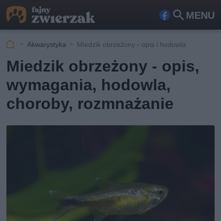
MENU
Fa
Szu
ceb
kaj
Akwarystyka
Miedzik obrzeżony - opis i hodowla
ook
Miedzik obrzeżony - opis,
wymagania, hodowla,
choroby, rozmnażanie