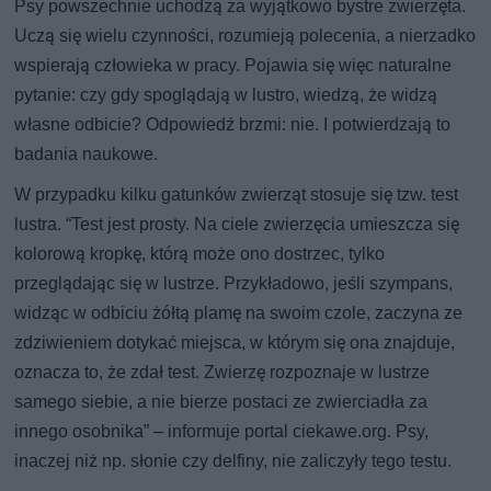
Psy powszechnie uchodzą za wyjątkowo bystre zwierzęta.
Uczą się wielu czynności, rozumieją polecenia, a nierzadko
wspierają człowieka w pracy. Pojawia się więc naturalne
pytanie: czy gdy spoglądają w lustro, wiedzą, że widzą
własne odbicie? Odpowiedź brzmi: nie. I potwierdzają to
badania naukowe.
W przypadku kilku gatunków zwierząt stosuje się tzw. test
lustra. “Test jest prosty. Na ciele zwierzęcia umieszcza się
kolorową kropkę, którą może ono dostrzec, tylko
przeglądając się w lustrze. Przykładowo, jeśli szympans,
widząc w odbiciu żółtą plamę na swoim czole, zaczyna ze
zdziwieniem dotykać miejsca, w którym się ona znajduje,
oznacza to, że zdał test. Zwierzę rozpoznaje w lustrze
samego siebie, a nie bierze postaci ze zwierciadła za
innego osobnika” – informuje portal ciekawe.org. Psy,
inaczej niż np. słonie czy delfiny, nie zaliczyły tego testu.