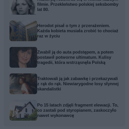
filmie. Przekleństwo polskiej seksbomby
lat 80.
Herodot pisał o tym z przerażeniem.
Każda kobieta musiała zrobić to chociaż
raz w życiu
Zwabił ją do auta podstępem, a potem
postawił potworne ultimatum. Kulisy
tragedii, która wstrząsnęła Polską
Traktowali ją jak zabawkę i przekazywali
z rąk do rąk. Niewiarygodne losy słynnej
skandalistki
Po 15 latach zdjęli fragment elewacji. To,
co zastali pod styropianem, zaskoczyło
nawet wykonawcę