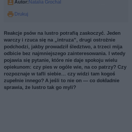
Autor:
Natalia Grochal
Drukuj
Reakcje psów na lustro potrafią zaskoczyć. Jeden
warczy i rzuca się na „intruzа”, drugi ostrożnie
podchodzi, jakby prowadził śledztwo, a trzeci mija
odbicie bez najmniejszego zainteresowania. I wtedy
pojawia się pytanie, które nie daje spokoju wielu
opiekunom: czy pies w ogóle wie, na co patrzy? Czy
rozpoznaje w tafli siebie… czy widzi tam kogoś
zupełnie innego? A jeśli to nie on — co dokładnie
sprawia, że lustro tak go myli?