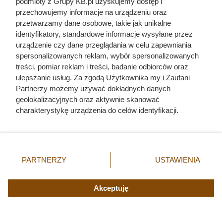
podmioty z Grupy KB.pl uzyskujemy dostęp i
przechowujemy informacje na urządzeniu oraz
przetwarzamy dane osobowe, takie jak unikalne
identyfikatory, standardowe informacje wysyłane przez
urządzenie czy dane przeglądania w celu zapewniania
spersonalizowanych reklam, wybór spersonalizowanych
treści, pomiar reklam i treści, badanie odbiorców oraz
ulepszanie usług. Za zgodą Użytkownika my i Zaufani
Partnerzy możemy używać dokładnych danych
geolokalizacyjnych oraz aktywnie skanować
charakterystykę urządzenia do celów identyfikacji.
Ponieważ cenimy Twoją prywatność, prosimy o zgodę na
korzystanie z tych technologii poprzez kliknięcie
„Akceptuję”. Zgoda jest dobrowolna i zawsze możesz ją
zmienić/wycofać klikając przycisk ustawień prywatności
PARTNERZY
USTAWIENIA
znajdujący się w lewym dolnym rogu strony. Niektóre
rodzaje przetwarzania danych nie wymagają zgody
użytkownika, ale masz prawo sprzeciwić się takiemu
Akceptuję
przetwarzaniu. Preferencje będą miały zastosowania tylko
na tej witrynie.