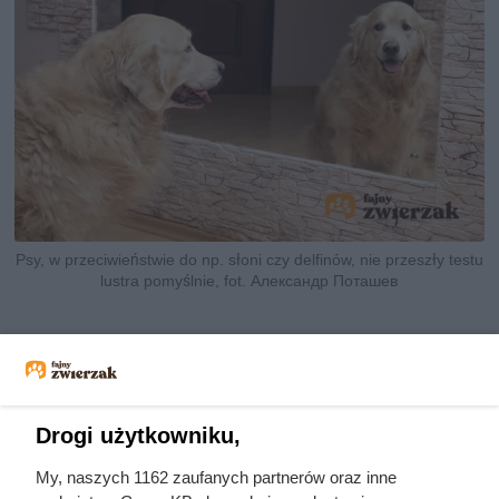
Psy, w przeciwieństwie do np. słoni czy delfinów, nie przeszły testu
lustra pomyślnie, fot. Александр Поташев
Drogi użytkowniku,
My, naszych 1162 zaufanych partnerów oraz inne