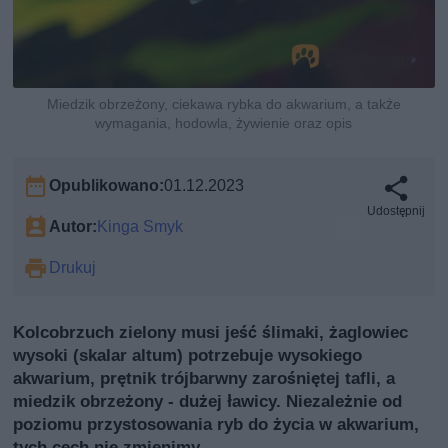
Miedzik obrzeżony, ciekawa rybka do akwarium, a także
wymagania, hodowla, żywienie oraz opis
Opublikowano:
01.12.2023
Udostępnij
Autor:
Kinga Smyk
Drukuj
Kolcobrzuch zielony musi jeść ślimaki, żaglowiec
wysoki (skalar altum) potrzebuje wysokiego
akwarium, prętnik trójbarwny zarośniętej tafli, a
miedzik obrzeżony - dużej ławicy. Niezależnie od
poziomu przystosowania ryb do życia w akwarium,
tych cech nie zmienimy.