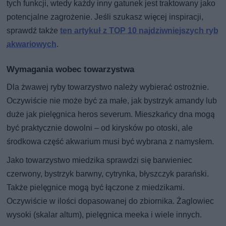
tych funkcji, wtedy każdy inny gatunek jest traktowany jako
potencjalne zagrożenie. Jeśli szukasz więcej inspiracji,
sprawdź także
ten artykuł z TOP 10 najdziwniejszych ryb
akwariowych
.
Wymagania wobec towarzystwa
Dla żwawej ryby towarzystwo należy wybierać ostrożnie.
Oczywiście nie może być za małe, jak bystrzyk amandy lub
duże jak pielęgnica heros severum. Mieszkańcy dna mogą
być praktycznie dowolni – od kirysków po otoski, ale
środkowa część akwarium musi być wybrana z namysłem.
Jako towarzystwo miedzika sprawdzi się barwieniec
czerwony, bystrzyk barwny, cytrynka, błyszczyk parański.
Także pielęgnice mogą być łączone z miedzikami.
Oczywiście w ilości dopasowanej do zbiornika. Żaglowiec
wysoki (skalar altum), pielęgnica meeka i wiele innych.