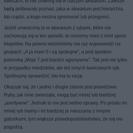
ławicach, to nie zmienią się w naszym akwarium. Zawsze
będą próbowały poznać, jaka w akwarium jest hierarchia,
kto rządzi, a kogo można ignorować lub przegonić.
Jeżeli umieścimy je w akwarium z rybami, które nie
zachowują się w ten sposób, to możemy mieć z nimi sporo
kłopotów. Na pewno widzieliśmy nie raz wypowiedzi na
grupach: „A ja mam 5 i są spokojne”, a pod spodem
polemikę „Moje 7 jest bardzo agresywne”. Tak jest nie tylko
w przypadku miedzików, ale też innych ławicowych ryb.
Spróbujmy sprawdzić, kto ma tu rację.
Okazuje się, że i jedno i drugie zdanie jest prawdziwe.
Ryby, jak inne zwierzęta, mogą być mniej lub bardziej
„asertywne”. Jednak to nie jest sedno sprawy. Po prostu im
mniej ryb mamy i im bardziej je mieszamy z innymi
gatunkami, tym większe prawdopodobieństwo, że się nie
pogodzą.