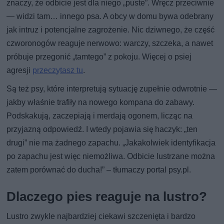
znaczy, że odbicie jest dla niego „puste”. Wręcz przeciwnie
— widzi tam… innego psa. A obcy w domu bywa odebrany
jak intruz i potencjalne zagrożenie. Nic dziwnego, że część
czworonogów reaguje nerwowo: warczy, szczeka, a nawet
próbuje przegonić „tamtego” z pokoju. Więcej o psiej
agresji
przeczytasz tu
.
Są też psy, które interpretują sytuację zupełnie odwrotnie —
jakby właśnie trafiły na nowego kompana do zabawy.
Podskakują, zaczepiają i merdają ogonem, licząc na
przyjazną odpowiedź. I wtedy pojawia się haczyk: „ten
drugi” nie ma żadnego zapachu. „Jakakolwiek identyfikacja
po zapachu jest więc niemożliwa. Odbicie lustrzane można
zatem porównać do ducha!” – tłumaczy portal psy.pl.
Dlaczego pies reaguje na lustro?
Lustro zwykle najbardziej ciekawi szczenięta i bardzo