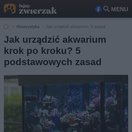
MENU
Fa
Szu
ceb
kaj
Akwarystyka
Jak urządzić akwarium: 5 zasad
ook
Jak urządzić akwarium
krok po kroku? 5
podstawowych zasad