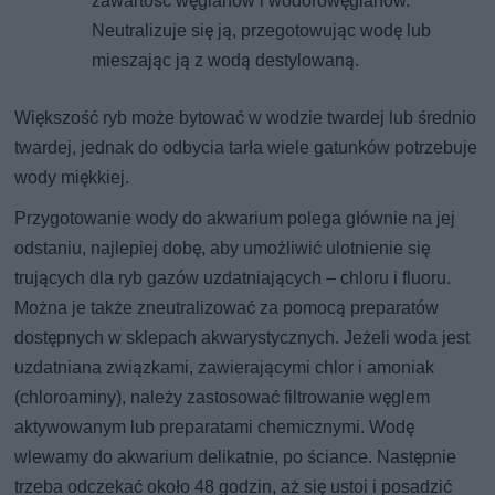
zawartość węglanów i wodorowęglanów.
Neutralizuje się ją, przegotowując wodę lub
mieszając ją z wodą destylowaną.
Większość ryb może bytować w wodzie twardej lub średnio
twardej, jednak do odbycia tarła wiele gatunków potrzebuje
wody miękkiej.
Przygotowanie wody do akwarium polega głównie na jej
odstaniu, najlepiej dobę, aby umożliwić ulotnienie się
trujących dla ryb gazów uzdatniających – chloru i fluoru.
Można je także zneutralizować za pomocą preparatów
dostępnych w sklepach akwarystycznych. Jeżeli woda jest
uzdatniana związkami, zawierającymi chlor i amoniak
(chloroaminy), należy zastosować filtrowanie węglem
aktywowanym lub preparatami chemicznymi. Wodę
wlewamy do akwarium delikatnie, po ściance. Następnie
trzeba odczekać około 48 godzin, aż się ustoi i posadzić