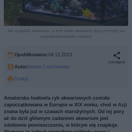
Jak urządzić akwarium, w tym małe akwarium oraz pomysły na
zagospodarowanie i wystrój
Opublikowano:
04.12.2023
Udostępnij
Autor:
Iwona Czechowska
Drukuj
Amatorska hodowla ryb akwariowych została
zapoczątkowana w Europie w XIX wieku, choć w Azji
znana była już w czasach starożytnych. Od tej pory
aż do dziś głównym zadaniem akwarium jest
zdobienie pomieszczenia, w którym się znajduje.
Wymaga to jednak niemałego nakładu pracy i