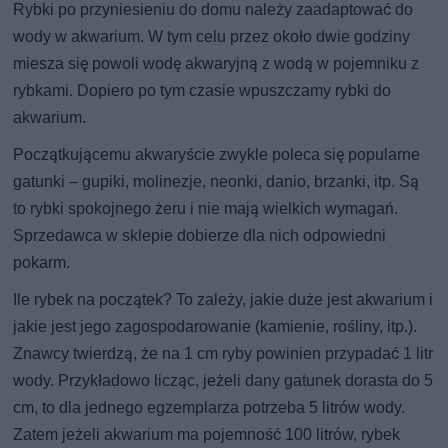
Rybki po przyniesieniu do domu należy zaadaptować do
wody w akwarium. W tym celu przez około dwie godziny
miesza się powoli wodę akwaryjną z wodą w pojemniku z
rybkami. Dopiero po tym czasie wpuszczamy rybki do
akwarium.
Początkującemu akwaryście zwykle poleca się popularne
gatunki – gupiki, molinezje, neonki, danio, brzanki, itp. Są
to rybki spokojnego żeru i nie mają wielkich wymagań.
Sprzedawca w sklepie dobierze dla nich odpowiedni
pokarm.
Ile rybek na początek? To zależy, jakie duże jest akwarium i
jakie jest jego zagospodarowanie (kamienie, rośliny, itp.).
Znawcy twierdzą, że na 1 cm ryby powinien przypadać 1 litr
wody. Przykładowo licząc, jeżeli dany gatunek dorasta do 5
cm, to dla jednego egzemplarza potrzeba 5 litrów wody.
Zatem jeżeli akwarium ma pojemność 100 litrów, rybek