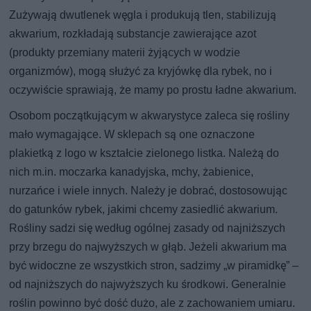
Zużywają dwutlenek węgla i produkują tlen, stabilizują
akwarium, rozkładają substancje zawierające azot
(produkty przemiany materii żyjących w wodzie
organizmów), mogą służyć za kryjówkę dla rybek, no i
oczywiście sprawiają, że mamy po prostu ładne akwarium.
Osobom początkującym w akwarystyce zaleca się rośliny
mało wymagające. W sklepach są one oznaczone
plakietką z logo w kształcie zielonego listka. Należą do
nich m.in. moczarka kanadyjska, mchy, żabienice,
nurzańce i wiele innych. Należy je dobrać, dostosowując
do gatunków rybek, jakimi chcemy zasiedlić akwarium.
Rośliny sadzi się według ogólnej zasady od najniższych
przy brzegu do najwyższych w głąb. Jeżeli akwarium ma
być widoczne ze wszystkich stron, sadzimy „w piramidkę” –
od najniższych do najwyższych ku środkowi. Generalnie
roślin powinno być dość dużo, ale z zachowaniem umiaru.