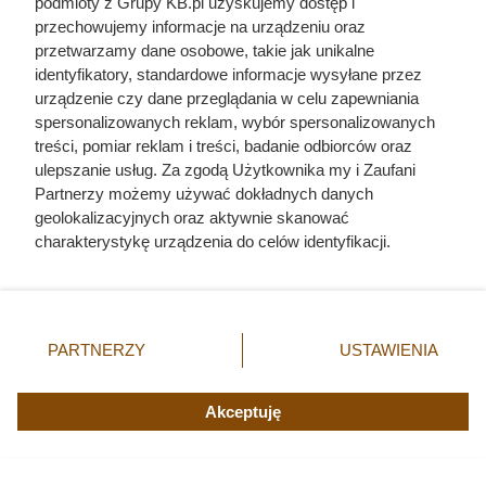
podmioty z Grupy KB.pl uzyskujemy dostęp i
przechowujemy informacje na urządzeniu oraz
przetwarzamy dane osobowe, takie jak unikalne
identyfikatory, standardowe informacje wysyłane przez
urządzenie czy dane przeglądania w celu zapewniania
spersonalizowanych reklam, wybór spersonalizowanych
treści, pomiar reklam i treści, badanie odbiorców oraz
ulepszanie usług. Za zgodą Użytkownika my i Zaufani
Partnerzy możemy używać dokładnych danych
geolokalizacyjnych oraz aktywnie skanować
charakterystykę urządzenia do celów identyfikacji.
Ponieważ cenimy Twoją prywatność, prosimy o zgodę na
korzystanie z tych technologii poprzez kliknięcie
„Akceptuję”. Zgoda jest dobrowolna i zawsze możesz ją
zmienić/wycofać klikając przycisk ustawień prywatności
PARTNERZY
USTAWIENIA
Kawa ziarnista Dallmayr Classic lub kawa mielona Dallmayr
znajdujący się w lewym dolnym rogu strony. Niektóre
Classic Intense za 3,99 zł/co drugą paczkę, fot. Opracowanie
rodzaje przetwarzania danych nie wymagają zgody
własne na podstawie gazetki promocyjnej ALDI z dn. 3-8.08
użytkownika, ale masz prawo sprzeciwić się takiemu
Akceptuję
przetwarzaniu. Preferencje będą miały zastosowania tylko
na tej witrynie.