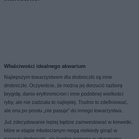
Właściwości idealnego akwarium
Najlepszym towarzystwem dla drobniczki są inne
drobniczki. Oczywiście, że można jej dorzucić razborę
brygidę, danio erythromicron i inne podobnej wielkości
ryby, ale nie zadziała to najlepiej. Trudno to zdefiniować,
ale ona po prostu „nie pasuje” do innego towarzystwa.
Już zdecydowanie lepiej będzie zainwestować w krewetki,
które w etapie młodocianym mogą niekiedy ginąć w
paszczy drobniczki, ale bardzo pomogą w utrzymaniu