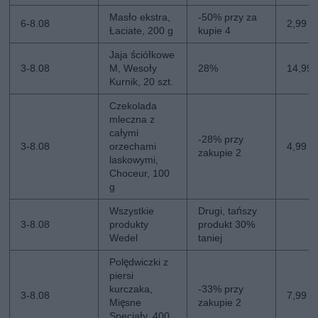
Masło ekstra,
-50% przy za
6-8.08
2,99 zł
Łaciate, 200 g
kupie 4
Jaja ściółkowe
3-8.08
M, Wesoły
28%
14,99 
Kurnik, 20 szt.
Czekolada
mleczna z
całymi
-28% przy
3-8.08
orzechami
4,99 zł
zakupie 2
laskowymi,
Choceur, 100
g
Wszystkie
Drugi, tańszy
3-8.08
produkty
produkt 30%
Wedel
taniej
Polędwiczki z
piersi
kurczaka,
-33% przy
3-8.08
7,99 z
Mięsne
zakupie 2
Specjały, 400