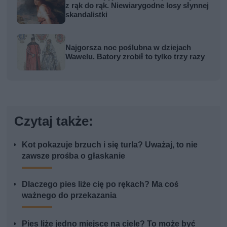
z rąk do rąk. Niewiarygodne losy słynnej
skandalistki
Najgorsza noc poślubna w dziejach
Wawelu. Batory zrobił to tylko trzy razy
Czytaj także:
Kot pokazuje brzuch i się turla? Uważaj, to nie
zawsze prośba o głaskanie
Dlaczego pies liże cię po rękach? Ma coś
ważnego do przekazania
Pies liże jedno miejsce na ciele? To może być