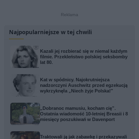
Najpopularniejsze w tej chwili
Kazali jej rozbierać się w niemal każdym
filmie. Przekleństwo polskiej seksbomby
lat 80.
Kat w spódnicy. Najokrutniejsza
nadzorczyni Auschwitz przed egzekucją
wykrzyknęła „Niech żyje Polska!”
„Dobranoc mamusiu, kocham cię”.
Ostatnia wiadomość 10-letniej Breasii i 8
miesięcy poszukiwań w Davenport
Traktowali ją jak zabawkę i przekazywali