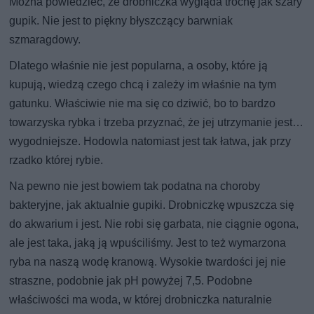
Można powiedzieć, że drobniczka wygląda trochę jak szary
gupik. Nie jest to piękny błyszczący barwniak
szmaragdowy.
Dlatego właśnie nie jest popularna, a osoby, które ją
kupują, wiedzą czego chcą i zależy im właśnie na tym
gatunku. Właściwie nie ma się co dziwić, bo to bardzo
towarzyska rybka i trzeba przyznać, że jej utrzymanie jest…
wygodniejsze. Hodowla natomiast jest tak łatwa, jak przy
rzadko której rybie.
Na pewno nie jest bowiem tak podatna na choroby
bakteryjne, jak aktualnie gupiki. Drobniczkę wpuszcza się
do akwarium i jest. Nie robi się garbata, nie ciągnie ogona,
ale jest taka, jaką ją wpuściliśmy. Jest to też wymarzona
ryba na naszą wodę kranową. Wysokie twardości jej nie
straszne, podobnie jak pH powyżej 7,5. Podobne
właściwości ma woda, w której drobniczka naturalnie