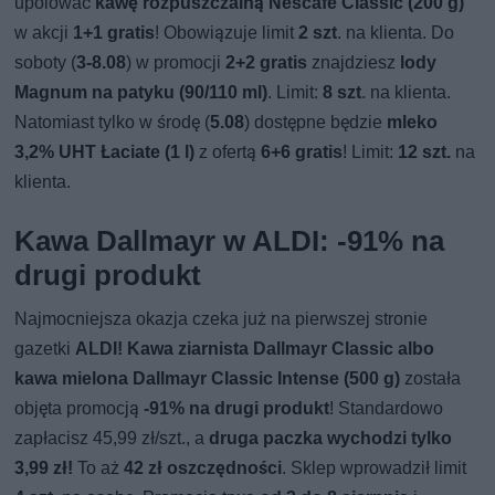
upolować
kawę rozpuszczalną Nescafe Classic (200 g)
w akcji
1+1 gratis
! Obowiązuje limit
2 szt
. na klienta. Do
soboty (
3-8.08
) w promocji
2+2 gratis
znajdziesz
lody
Magnum na patyku (90/110 ml)
. Limit:
8 szt
. na klienta.
Natomiast tylko w środę (
5.08
) dostępne będzie
mleko
3,2% UHT Łaciate (1 l)
z ofertą
6+6 gratis
! Limit:
12 szt.
na
klienta.
Kawa Dallmayr w ALDI: -91% na
drugi produkt
Najmocniejsza okazja czeka już na pierwszej stronie
gazetki
ALDI!
Kawa ziarnista Dallmayr Classic albo
kawa mielona Dallmayr Classic Intense (500 g)
została
objęta promocją
-91% na drugi produkt
! Standardowo
zapłacisz 45,99 zł/szt., a
druga paczka wychodzi tylko
3,99 zł!
To aż
42 zł oszczędności
. Sklep wprowadził limit