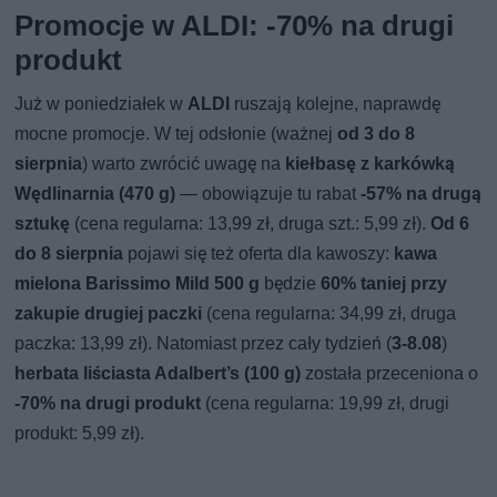
Promocje w ALDI: -70% na drugi
produkt
Już w poniedziałek w
ALDI
ruszają kolejne, naprawdę
mocne promocje. W tej odsłonie (ważnej
od 3 do 8
sierpnia
) warto zwrócić uwagę na
kiełbasę z karkówką
Wędlinarnia (470 g)
— obowiązuje tu rabat
-57% na drugą
sztukę
(cena regularna: 13,99 zł, druga szt.: 5,99 zł).
Od 6
do 8 sierpnia
pojawi się też oferta dla kawoszy:
kawa
mielona Barissimo Mild 500 g
będzie
60% taniej przy
zakupie drugiej paczki
(cena regularna: 34,99 zł, druga
paczka: 13,99 zł). Natomiast przez cały tydzień (
3-8.08
)
herbata liściasta Adalbert’s (100 g)
została przeceniona o
-70% na drugi produkt
(cena regularna: 19,99 zł, drugi
produkt: 5,99 zł).