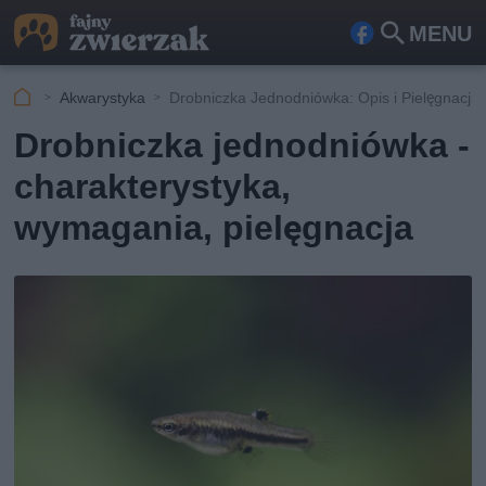
MENU
Fa
Szu
ceb
kaj
Akwarystyka
Drobniczka Jednodniówka: Opis i Pielęgnacja
ook
Drobniczka jednodniówka -
charakterystyka,
wymagania, pielęgnacja