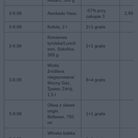
Milsani, 300 g
-57% przy
3-8.08
Awokado Hass
2,99 zł
zakupie 3
3-8.08
Kofola, 2 l
2+1 gratis
Konserwa
tyrolska/Lunch
3-8.08
2+1 gratis
eon, Sokołów,
300 g
Woda
źródlana
niegazowana/
3-8.08
8+4 gratis
Mocny Gaz,
Żywiec Zdrój,
1,5 l
Oliwa z oliwek
virgin,
3-8.08
1+1 gratis
Bellasan, 750
ml
Włoska babka