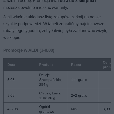
4 szt
. na osobę. Promocja trwa
od 3 do 8 sierpnia
i
możesz dowolnie mieszać warianty.
Jeśli właśnie układasz listę zakupów, zerknij na nasze
szybkie podpowiedzi. W tabeli zebraliśmy najciekawsze
rabaty tego tygodnia, żeby łatwiej było zaplanować wizytę
w sklepie.
Promocje w ALDI (3-8.08)
Cena
Data
Produkt
Rabat
promo
Delicje
5.08
Szampańskie,
1+1 gratis
294 g
Chipsy, Lay’s,
8.08
2+2 gratis
110/130 g
Ogórki
4-6.08
60%
3,99 zł
gruntowe