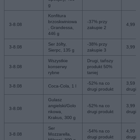
g
Konfitura
brzoskwiniowa
-37% przy
3-8.08
4,99 zł
, Grandessa,
zakupie 2
446 g
Ser żółty,
-38% przy
3-8.08
3,99 z
Sierpc, 135 g
zakupie 3
Wszystkie
Drugi, tańszy
3-8.08
konserwy
produkt 50%
rybne
taniej
-52% na co
3,59 zł
3-8.08
Coca-Cola, 1 l
drugi produkt
drugi
Gulasz
angielski/Golo
-52% na co
3,99 zł
3-8.08
nkowa,
drugi produkt
drugi
Krakus, 300 g
Ser
-54% na co
4,99 zł
3-8.08
Mozzarella,
drugi produkt
drugi