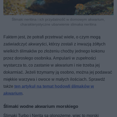
Ślimaki neritina i ich przydatność w domowym akwarium,
charakterystyczne ubarwienie slimaka neritina
Faktem jest, że potrafi przetrwać wiele, o czym mogą
zaświadczyć akwaryści, którzy zostali z inwazją żółtych
wielkich ślimaków po złożeniu choćby jednego kokonu
przez dorosłego osobnika. Ampularii w zupełności
wystarcza to, co zastanie w akwarium i nie trzeba jej
dokarmiać. Jeżeli trzymamy ją osobno, można jej podawać
miękkie warzywa i owoce w małych ilościach. Sprawdź
także
ten artykuł na temat hodowli ślimaków w
akwarium
.
Ślimaki wodne akwarium morskiego
Ślimaki Turbo i Nerita są glonożerne, więc to morski