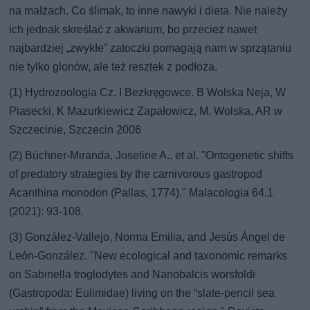
na małżach. Co ślimak, to inne nawyki i dieta. Nie należy
ich jednak skreślać z akwarium, bo przecież nawet
najbardziej „zwykłe” zatoczki pomagają nam w sprzątaniu
nie tylko glonów, ale też resztek z podłoża.
(1) Hydrozoologia Cz. I Bezkręgowce. B Wolska Neja, W
Piasecki, K Mazurkiewicz Zapałowicz, M. Wolska, AR w
Szczecinie, Szczecin 2006
(2) Büchner-Miranda, Joseline A., et al. "Ontogenetic shifts
of predatory strategies by the carnivorous gastropod
Acanthina monodon (Pallas, 1774)." Malacologia 64.1
(2021): 93-108.
(3) González-Vallejo, Norma Emilia, and Jesús Ángel de
León-González. "New ecological and taxonomic remarks
on Sabinella troglodytes and Nanobalcis worsfoldi
(Gastropoda: Eulimidae) living on the “slate-pencil sea