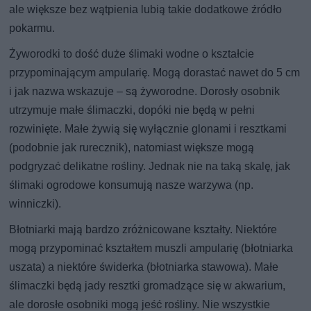
ale większe bez wątpienia lubią takie dodatkowe źródło
pokarmu.
Żyworodki to dość duże ślimaki wodne o kształcie
przypominającym ampularię. Mogą dorastać nawet do 5 cm
i jak nazwa wskazuje – są żyworodne. Dorosły osobnik
utrzymuje małe ślimaczki, dopóki nie będą w pełni
rozwinięte. Małe żywią się wyłącznie glonami i resztkami
(podobnie jak rurecznik), natomiast większe mogą
podgryzać delikatne rośliny. Jednak nie na taką skalę, jak
ślimaki ogrodowe konsumują nasze warzywa (np.
winniczki).
Błotniarki mają bardzo zróżnicowane kształty. Niektóre
mogą przypominać kształtem muszli ampularię (błotniarka
uszata) a niektóre świderka (błotniarka stawowa). Małe
ślimaczki będą jady resztki gromadzące się w akwarium,
ale dorosłe osobniki mogą jeść rośliny. Nie wszystkie