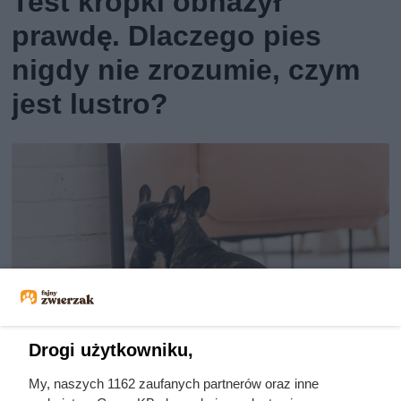
Test kropki obnażył
prawdę. Dlaczego pies
nigdy nie zrozumie, czym
jest lustro?
Drogi użytkowniku,
My, naszych 1162 zaufanych partnerów oraz inne