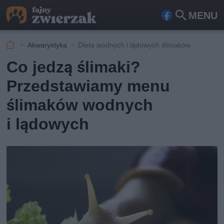
MENU
Fa
Szu
ceb
kaj
Akwarystyka
Dieta wodnych i lądowych ślimaków
ook
Co jedzą ślimaki?
Przedstawiamy menu
ślimaków wodnych
i lądowych