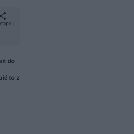
stępnij
eń do
ić to z