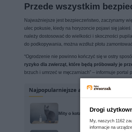
Przede wszystkim bezpie
Najważniejsze jest bezpieczeństwo, zaczynamy wię
ulec pokusie, kiedy na horyzoncie pojawi się jaki
należy dostosować do wielkości i skoczności pupila
do podkopywania, można wzdłuż płotu zamontować 
“Ogrodzenie nie powinno kończyć się w ostry spos
ryzyko dla zwierząt, które będą próbowały je pr
brzuch i umrzeć w męczarniach” – informuje portal p
Najpopularniejsze artykuły
Drogi użytkown
Mity o kotach, w które wciąż wierzy
My, naszych 1162 zau
informacje na urządze