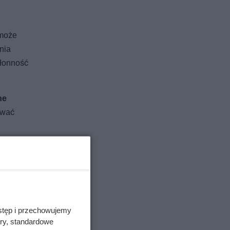
 może
nia
kłonność
ne
rwać
stęp i przechowujemy
ory, standardowe