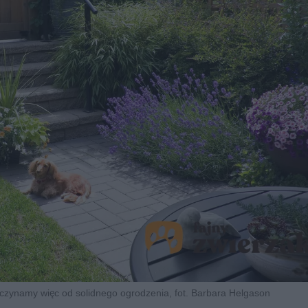
aczynamy więc od solidnego ogrodzenia, fot. Barbara Helgason