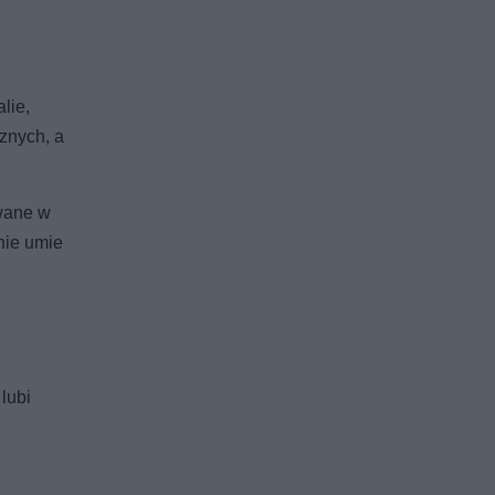
lie,
znych, a
ywane w
nie umie
lubi