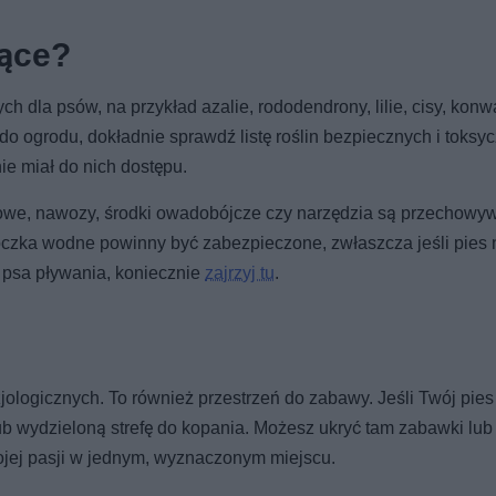
jące?
h dla psów, na przykład azalie, rododendrony, lilie, cisy, konwa
o ogrodu, dokładnie sprawdź listę roślin bezpiecznych i toksyc
ie miał do nich dostępu.
dowe, nawozy, środki owadobójcze czy narzędzia są przechow
oczka wodne powinny być zabezpieczone, zwłaszcza jeśli pies 
ć psa pływania, koniecznie
zajrzyj tu
.
zjologicznych. To również przestrzeń do zabawy. Jeśli Twój pies 
ub wydzieloną strefę do kopania. Możesz ukryć tam zabawki lub
ojej pasji w jednym, wyznaczonym miejscu.