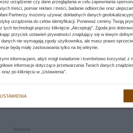
przez urządzenie czy dane przeglądania w celu zapewniania sperson
ych treści, pomiar reklam i treści, badanie odbiorców oraz ulepszan
 Behawioryści ostrzegają przed popularnym błędem
fani Partnerzy możemy używać dokładnych danych geolokalizacyjn
tykę urządzenia do celów identyfikacji. Ponieważ cenimy Twoją pry
z tych technologii poprzez kliknięcie „Akceptuję”. Zgoda jest dobro
ikając przycisk ustawień prywatności znajdujący się w lewym dolnym
a danych nie wymagają zgody użytkownika, ale masz prawo sprzeciw
ncje będą miały zastosowania tylko na tej witrynie.
szymi informacjami, abyś mógł świadomie i komfortowo korzystać z
gółowe informacje dotyczące przetwarzania Twoich danych znajdzi
s
oraz po kliknięciu w „Ustawienia”.
USTAWIENIA