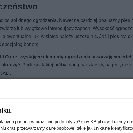
czeństwo
c od solidnego ogrodzenia. Nawet najbardziej posłuszny pies
eś zwierzę lub wyjątkowo interesujący zapach. Wysokość ogrodze
, a ewentualne luki w siatce należy uszczelnić. Jeśli pies ma s
specjalną barierę.
ób!
Ostre, wystające elementy ogrodzenia stwarzają śmiertel
zeskoczyć.
Podczas takiej próby mogą nadziać się na płot, roze
sy.pl.
iku,
my. Jeden z nich kosztuje zdrowie tysięcy zwierząt
fanych partnerów oraz inne podmioty z Grupy KB.pl uzyskujemy do
niu oraz przetwarzamy dane osobowe, takie jak unikalne identyfikat