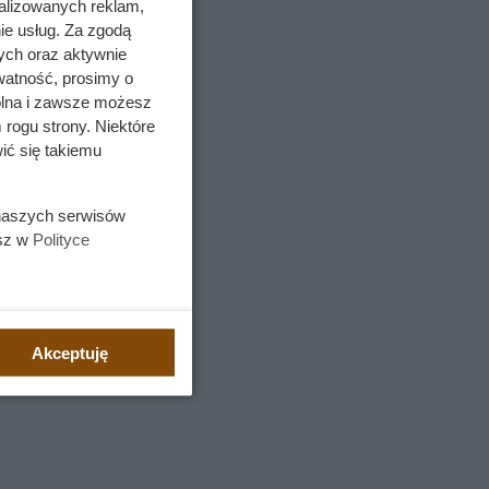
alizowanych reklam,
ie usług. Za zgodą
ych oraz aktywnie
watność, prosimy o
wolna i zawsze możesz
 rogu strony. Niektóre
ić się takiemu
 naszych serwisów
esz w
Polityce
Akceptuję