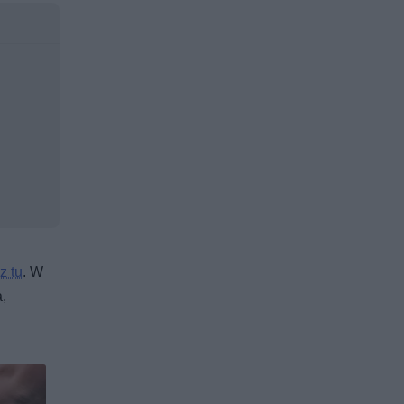
z tu
. W
,