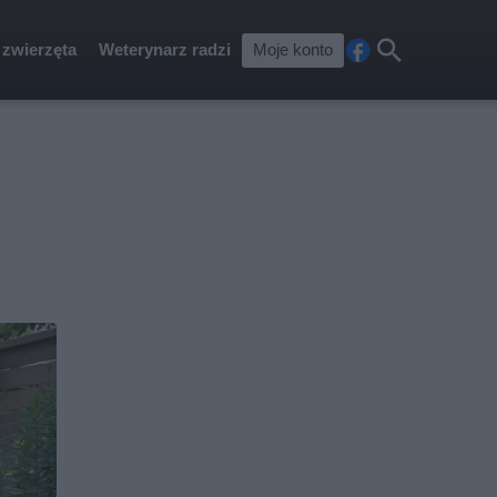
 zwierzęta
Weterynarz radzi
Moje konto
Fa
Szu
ceb
kaj
ook