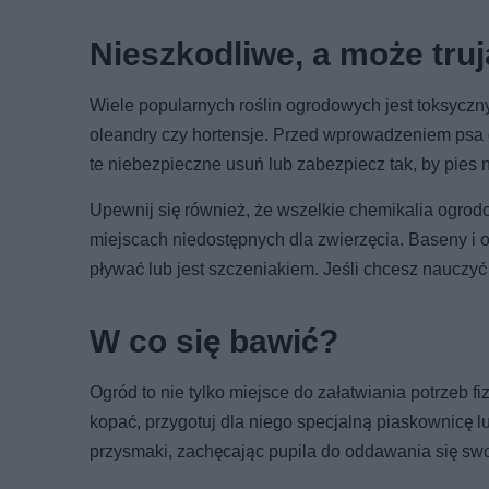
Nieszkodliwe, a może tru
Wiele popularnych roślin ogrodowych jest toksycznyc
oleandry czy hortensje. Przed wprowadzeniem psa d
te niebezpieczne usuń lub zabezpiecz tak, by pies n
Upewnij się również, że wszelkie chemikalia ogro
miejscach niedostępnych dla zwierzęcia. Baseny i 
pływać lub jest szczeniakiem. Jeśli chcesz nauczy
W co się bawić?
Ogród to nie tylko miejsce do załatwiania potrzeb fi
kopać, przygotuj dla niego specjalną piaskownicę l
przysmaki, zachęcając pupila do oddawania się sw