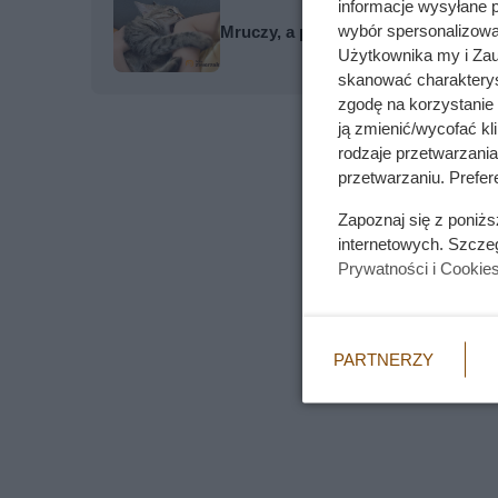
informacje wysyłane 
wybór spersonalizowan
Mruczy, a po chwili nagle gryzie?
Użytkownika my i Zau
skanować charakterys
zgodę na korzystanie 
ją zmienić/wycofać kl
rodzaje przetwarzani
przetwarzaniu. Prefere
Zapoznaj się z poniż
internetowych. Szcze
Prywatności i Cookie
PARTNERZY