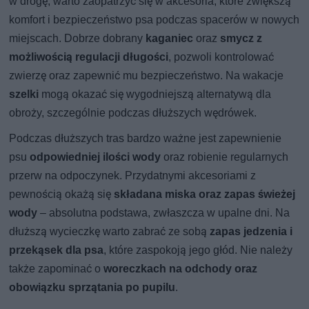
w drogę, warto zaopatrzyć się w akcesoria, które zwiększą
komfort i bezpieczeństwo psa podczas spacerów w nowych
miejscach. Dobrze dobrany
kaganiec
oraz
smycz z
możliwością regulacji długości
, pozwoli kontrolować
zwierzę oraz zapewnić mu bezpieczeństwo. Na wakacje
szelki
mogą okazać się wygodniejszą alternatywą dla
obroży, szczególnie podczas dłuższych wędrówek.
Podczas dłuższych tras bardzo ważne jest zapewnienie
psu
odpowiedniej ilości wody
oraz robienie regularnych
przerw na odpoczynek. Przydatnymi akcesoriami z
pewnością okażą się
składana miska oraz zapas świeżej
wody
– absolutna podstawa, zwłaszcza w upalne dni. Na
dłuższą wycieczkę warto zabrać ze sobą
zapas jedzenia i
przekąsek dla psa
, które zaspokoją jego głód. Nie należy
także zapominać o
woreczkach na odchody oraz
obowiązku sprzątania po pupilu
.