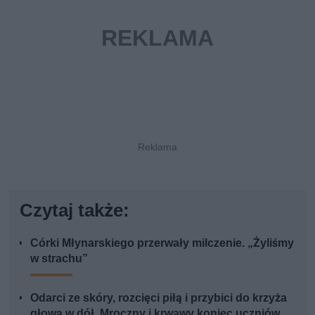
Czytaj także:
Córki Młynarskiego przerwały milczenie. „Żyliśmy
w strachu”
Odarci ze skóry, rozcięci piłą i przybici do krzyża
głową w dół. Mroczny i krwawy koniec uczniów