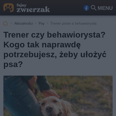
MENU
Fa
Szu
ceb
kaj
Aktualności
Psy
Trener psów a behawiorysta
ook
Trener czy behawiorysta?
Kogo tak naprawdę
potrzebujesz, żeby ułożyć
psa?