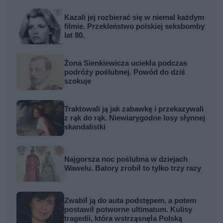
Kazali jej rozbierać się w niemal każdym
filmie. Przekleństwo polskiej seksbomby
lat 80.
Żona Sienkiewicza uciekła podczas
podróży poślubnej. Powód do dziś
szokuje
Traktowali ją jak zabawkę i przekazywali
z rąk do rąk. Niewiarygodne losy słynnej
skandalistki
Najgorsza noc poślubna w dziejach
Wawelu. Batory zrobił to tylko trzy razy
Zwabił ją do auta podstępem, a potem
postawił potworne ultimatum. Kulisy
tragedii, która wstrząsnęła Polską