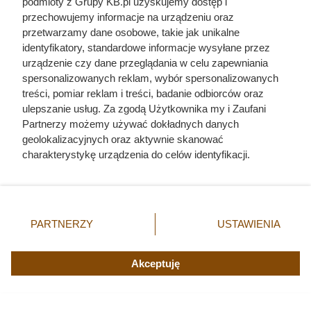
podmioty z Grupy KB.pl uzyskujemy dostęp i
przechowujemy informacje na urządzeniu oraz
przetwarzamy dane osobowe, takie jak unikalne
identyfikatory, standardowe informacje wysyłane przez
urządzenie czy dane przeglądania w celu zapewniania
spersonalizowanych reklam, wybór spersonalizowanych
treści, pomiar reklam i treści, badanie odbiorców oraz
ulepszanie usług. Za zgodą Użytkownika my i Zaufani
Partnerzy możemy używać dokładnych danych
geolokalizacyjnych oraz aktywnie skanować
charakterystykę urządzenia do celów identyfikacji.
Dlaczego nikt nie chciał poślubić
Ponieważ cenimy Twoją prywatność, prosimy o zgodę na
korzystanie z tych technologii poprzez kliknięcie
syna Jana III Sobieskiego?
„Akceptuję”. Zgoda jest dobrowolna i zawsze możesz ją
Odpowiedź zaskakuje
zmienić/wycofać klikając przycisk ustawień prywatności
PARTNERZY
USTAWIENIA
znajdujący się w lewym dolnym rogu strony. Niektóre
rodzaje przetwarzania danych nie wymagają zgody
użytkownika, ale masz prawo sprzeciwić się takiemu
Akceptuję
przetwarzaniu. Preferencje będą miały zastosowania tylko
na tej witrynie.