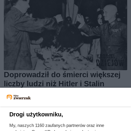
Doprowadził do śmierci większej
liczby ludzi niż Hitler i Stalin
razem wzięci. Mimo to czczą go
jako bohatera
Drogi użytkowniku,
My, naszych 1160 zaufanych partnerów oraz inne