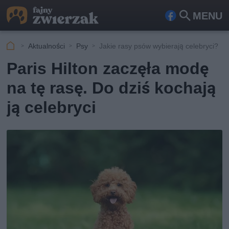
MENU
Fa
Szu
ceb
kaj
Aktualności
Psy
Jakie rasy psów wybierają celebryci?
ook
Paris Hilton zaczęła modę
na tę rasę. Do dziś kochają
ją celebryci