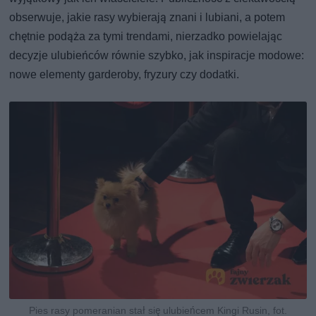
obserwuje, jakie rasy wybierają znani i lubiani, a potem
chętnie podąża za tymi trendami, nierzadko powielając
decyzje ulubieńców równie szybko, jak inspiracje modowe:
nowe elementy garderoby, fryzury czy dodatki.
Pies rasy pomeranian stał się ulubieńcem Kingi Rusin, fot.