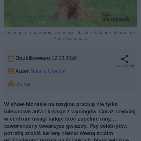
Toy poodle to najwierniejszy przyjaciel aktora Orlando Blooma, fot.
Anna Averianova
Opublikowano:
19.06.2026
Udostępnij
Autor:
Natalia Grochal
Drukuj
W show-biznesie na rozgłos pracują nie tylko
luksusowe auta i kreacje z wybiegów. Coraz częściej
w centrum uwagi ląduje ktoś zupełnie inny…
czworonożny towarzysz gwiazdy. Psy celebrytów
potrafią zrobić karierę niemal równą swoim
właścicielom: pozują na ściankach, błyskawicznie