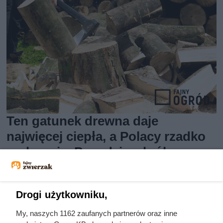
Ten gatunek drewna daje
najwięcej ciepła, a Polacy rzadko
go kupują. Prawdziwy król
kaloryczności
Drogi użytkowniku,
My, naszych 1162 zaufanych partnerów oraz inne