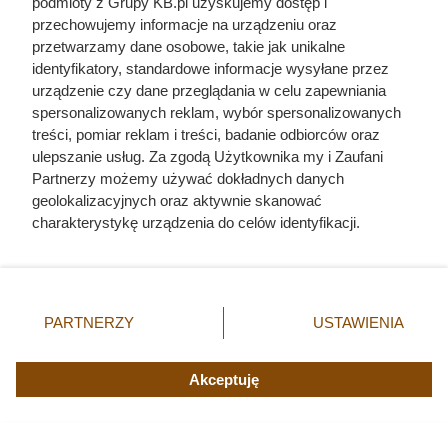
podmioty z Grupy KB.pl uzyskujemy dostęp i
przechowujemy informacje na urządzeniu oraz
przetwarzamy dane osobowe, takie jak unikalne
identyfikatory, standardowe informacje wysyłane przez
urządzenie czy dane przeglądania w celu zapewniania
spersonalizowanych reklam, wybór spersonalizowanych
treści, pomiar reklam i treści, badanie odbiorców oraz
ulepszanie usług. Za zgodą Użytkownika my i Zaufani
Partnerzy możemy używać dokładnych danych
geolokalizacyjnych oraz aktywnie skanować
Jako nastolatka poślubiła 60-
charakterystykę urządzenia do celów identyfikacji.
Ponieważ cenimy Twoją prywatność, prosimy o zgodę na
letniego Jagiełłę. Na Wawelu
korzystanie z tych technologii poprzez kliknięcie
podejrzewano ją o romans z
„Akceptuję”. Zgoda jest dobrowolna i zawsze możesz ją
zmienić/wycofać klikając przycisk ustawień prywatności
kilkoma mężczyznami
PARTNERZY
USTAWIENIA
znajdujący się w lewym dolnym rogu strony. Niektóre
rodzaje przetwarzania danych nie wymagają zgody
użytkownika, ale masz prawo sprzeciwić się takiemu
Akceptuję
przetwarzaniu. Preferencje będą miały zastosowania tylko
na tej witrynie.