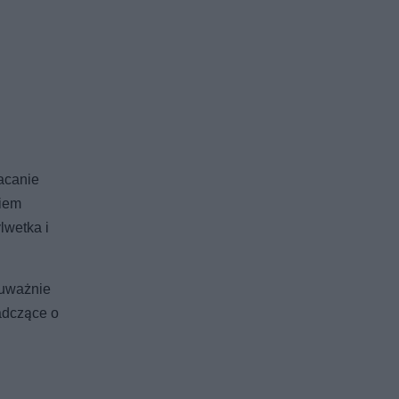
acanie
kiem
lwetka i
 uważnie
adczące o