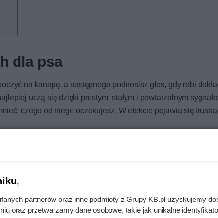
h dla psa
oczyć na kanapę, a następnego podnosisz głos, gdy robi dokła
ajlepiej uczą się dzięki prostym, stałym i powtarzalnym sygnał
umieć, czego od niego oczekujesz. W efekcie pojawia się frustra
, by każdy w domu trzymał się ich tak samo. Określ, co jest
ranie o jedzenie przy stole), i stosuj te ustalenia konsekwentn
cji.
iku,
fanych partnerów oraz inne podmioty z Grupy KB.pl uzyskujemy do
niu oraz przetwarzamy dane osobowe, takie jak unikalne identyfikat