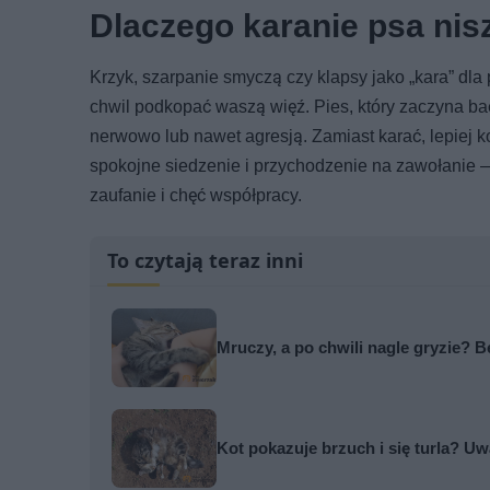
Dlaczego karanie psa nisz
Krzyk, szarpanie smyczą czy klapsy jako „kara” dla 
chwil podkopać waszą więź. Pies, który zaczyna ba
nerwowo lub nawet agresją. Zamiast karać, lepiej
spokojne siedzenie i przychodzenie na zawołanie 
zaufanie i chęć współpracy.
To czytają teraz inni
Mruczy, a po chwili nagle gryzie?
Kot pokazuje brzuch i się turla? Uw