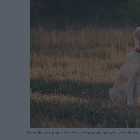
Karanie psa poprzez krzyk, szarpanie smyczą czy klapsy