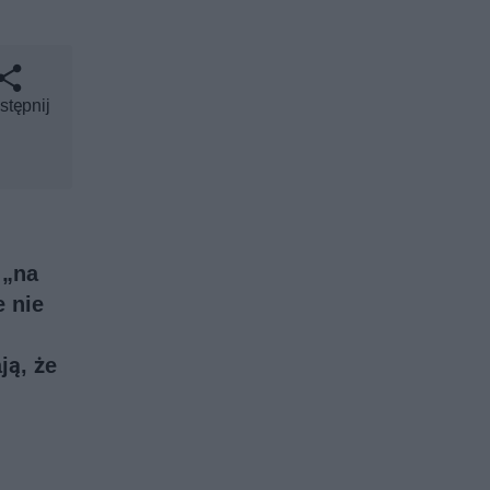
stępnij
 „na
e nie
ją, że