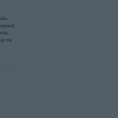
ilka
reagować
niaj
je się