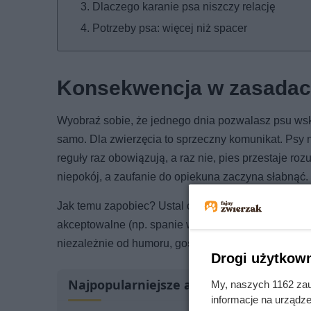
Dlaczego karanie psa niszczy relację
Potrzeby psa: więcej niż spacer
Konsekwencja w zasadac
Wyobraź sobie, że jednego dnia pozwalasz psu wsk
samo. Dla zwierzęcia to sprzeczny komunikat. Psy n
reguły raz obowiązują, a raz nie, pies przestaje roz
niepokój, a zaufanie do opiekuna zaczyna słabnąć.
Jak temu zapobiec? Ustal czytelne zasady i dopilnuj
akceptowalne (np. spanie w łóżku), a co nie (np. żeb
niezależnie od humoru, gości czy „wyjątkowej” sytua
Drogi użytkown
Najpopularniejsze artykuły
My, naszych 1162 zau
informacje na urządze