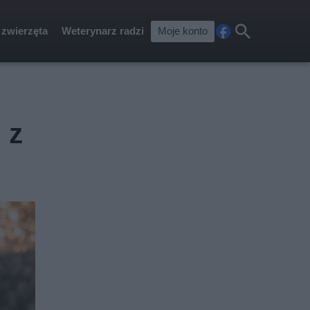
 zwierzęta
Weterynarz radzi
Moje konto
Fa
Szu
ceb
kaj
ook
 z