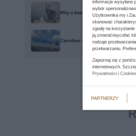
informacje wysyłane 
wybór spersonalizowan
Mity o kotach, w które wciąż wierzy
Użytkownika my i Zau
skanować charakterys
zgodę na korzystanie 
ją zmienić/wycofać kl
Carrefour obniżył cenę masła o pra
rodzaje przetwarzani
przetwarzaniu. Prefere
Zapoznaj się z poniż
internetowych. Szcze
Prywatności i Cookie
PARTNERZY