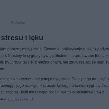
stresu i lęku
kim poprzez mowę ciała. Ziewanie, oblizywanie nosa czy odwr
ort. Niestety te sygnały bywają błędnie interpretowane lub cał
, by „przywitał się” z nieznajomym, nie zauważając, że jego sy
ie.
est lepsze zrozumienie psiej mowy ciała. Da się tego nauczyć,
równując jego reakcje. Z czasem łatwiej odróżnisz sygnały świ
czy strachu. Jeśli masz wątpliwości, warto skonsultować się z
raca,
przeczytasz tu
.