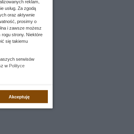
alizowanych reklam,
ie usług. Za zgodą
ych oraz aktywnie
watność, prosimy o
wolna i zawsze możesz
 rogu strony. Niektóre
ić się takiemu
 naszych serwisów
esz w
Polityce
Akceptuję