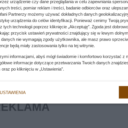
przez urządzenie czy dane przeglądania w celu zapewniania sperson
ych treści, pomiar reklam i treści, badanie odbiorców oraz ulepszan
my. Jeden z nich kosztuje zdrowie tysięcy zwierząt
fani Partnerzy możemy używać dokładnych danych geolokalizacyjn
tykę urządzenia do celów identyfikacji. Ponieważ cenimy Twoją pry
z tych technologii poprzez kliknięcie „Akceptuję”. Zgoda jest dobro
ikając przycisk ustawień prywatności znajdujący się w lewym dolnym
wie 20 zł. Cena zadziwia klientów
a danych nie wymagają zgody użytkownika, ale masz prawo sprzeciw
ncje będą miały zastosowania tylko na tej witrynie.
szymi informacjami, abyś mógł świadomie i komfortowo korzystać z
gółowe informacje dotyczące przetwarzania Twoich danych znajdzi
s
oraz po kliknięciu w „Ustawienia”.
USTAWIENIA