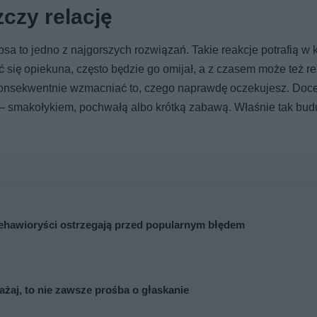
czy relację
psa to jedno z najgorszych rozwiązań. Takie reakcje potrafią w k
ć się opiekuna, często będzie go omijał, a z czasem może też 
 konsekwentnie wzmacniać to, czego naprawdę oczekujesz. Doce
— smakołykiem, pochwałą albo krótką zabawą. Właśnie tak budu
 Behawioryści ostrzegają przed popularnym błędem
ażaj, to nie zawsze prośba o głaskanie