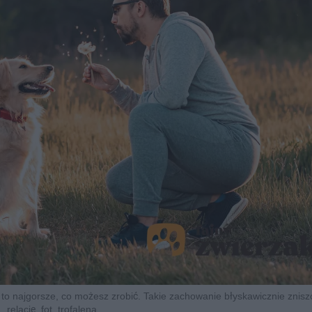
 to najgorsze, co możesz zrobić. Takie zachowanie błyskawicznie znis
relację, fot. trofalena