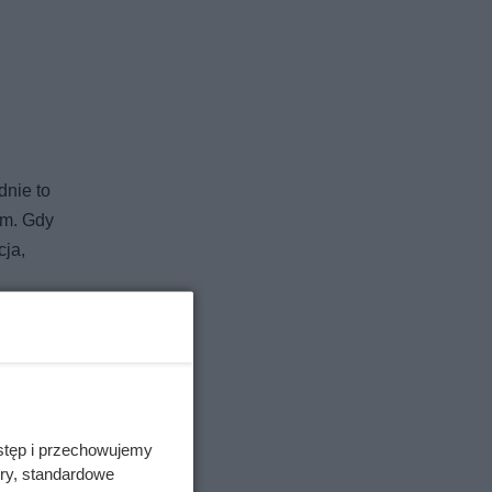
dnie to
om. Gdy
cja,
ie —
stęp i przechowujemy
ory, standardowe