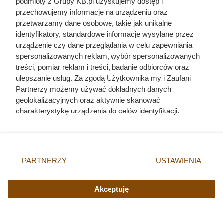
podmioty z Grupy KB.pl uzyskujemy dostęp i
przechowujemy informacje na urządzeniu oraz
Dlaczego nikt nie chciał poślubić
przetwarzamy dane osobowe, takie jak unikalne
syna Jana III Sobieskiego?
identyfikatory, standardowe informacje wysyłane przez
urządzenie czy dane przeglądania w celu zapewniania
Odpowiedź zaskakuje
spersonalizowanych reklam, wybór spersonalizowanych
treści, pomiar reklam i treści, badanie odbiorców oraz
ulepszanie usług. Za zgodą Użytkownika my i Zaufani
Partnerzy możemy używać dokładnych danych
geolokalizacyjnych oraz aktywnie skanować
charakterystykę urządzenia do celów identyfikacji.
Ponieważ cenimy Twoją prywatność, prosimy o zgodę na
korzystanie z tych technologii poprzez kliknięcie
„Akceptuję”. Zgoda jest dobrowolna i zawsze możesz ją
zmienić/wycofać klikając przycisk ustawień prywatności
PARTNERZY
USTAWIENIA
znajdujący się w lewym dolnym rogu strony. Niektóre
rodzaje przetwarzania danych nie wymagają zgody
użytkownika, ale masz prawo sprzeciwić się takiemu
Akceptuję
przetwarzaniu. Preferencje będą miały zastosowania tylko
na tej witrynie.
Najgorszy rok w życiu Mieszka II!