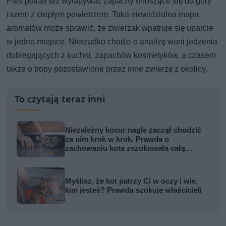
Pies potrafi też wyłapywać zapachy unoszące się do góry
razem z ciepłym powietrzem. Taka niewidzialna mapa
aromatów może sprawić, że zwierzak wpatruje się uparcie
w jedno miejsce. Nierzadko chodzi o analizę woni jedzenia
dobiegających z kuchni, zapachów kosmetyków, a czasem
także o tropy pozostawione przez inne zwierzę z okolicy.
To czytają teraz inni
Niezależny kocur nagle zaczął chodzić
za nim krok w krok. Prawda o
zachowaniu kota zszokowała całą
rodzinę
Myślisz, że kot patrzy Ci w oczy i wie,
kim jesteś? Prawda szokuje właścicieli