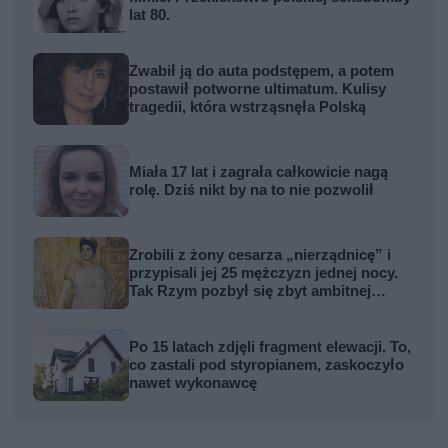
lat 80.
Zwabił ją do auta podstępem, a potem
postawił potworne ultimatum. Kulisy
tragedii, która wstrząsnęła Polską
Miała 17 lat i zagrała całkowicie nagą
rolę. Dziś nikt by na to nie pozwolił
Zrobili z żony cesarza „nierządnicę” i
przypisali jej 25 mężczyzn jednej nocy.
Tak Rzym pozbył się zbyt ambitnej
kobiety
Po 15 latach zdjęli fragment elewacji. To,
co zastali pod styropianem, zaskoczyło
nawet wykonawcę