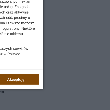
alizowanych reklam,
ie usług. Za zgodą
ych oraz aktywnie
watność, prosimy o
wolna i zawsze możesz
 rogu strony. Niektóre
ić się takiemu
 naszych serwisów
esz w
Polityce
godzić
Akceptuję
owy. Pies
jem