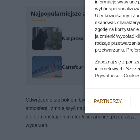
informacje wysyłane 
wybór spersonalizowan
Najpopularniejsze artykuły
Użytkownika my i Zau
skanować charakterys
zgodę na korzystanie 
ją zmienić/wycofać kl
Kot przed burzą zachowuje się dz
rodzaje przetwarzani
przetwarzaniu. Prefere
Zapoznaj się z poniż
Carrefour daje drugi litr oliwy za 1 
internetowych. Szcze
Prywatności i Cookie
Odwrócenie się bokiem bywa też sposobem na ochron
PARTNERZY
atmosferę i zmniejszyć napięcie między dwiema stro
nie demonstruje nim uległości ani nie „przeprasza
wydarzeń.