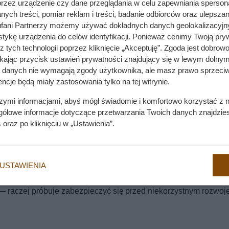
przez urządzenie czy dane przeglądania w celu zapewniania sperson
ych treści, pomiar reklam i treści, badanie odbiorców oraz ulepszan
fani Partnerzy możemy używać dokładnych danych geolokalizacyjn
tykę urządzenia do celów identyfikacji. Ponieważ cenimy Twoją pry
z tych technologii poprzez kliknięcie „Akceptuję”. Zgoda jest dobro
ikając przycisk ustawień prywatności znajdujący się w lewym dolnym
iwnie. Powód nie ma nic wspólnego z „szóstym zmysłem”
a danych nie wymagają zgody użytkownika, ale masz prawo sprzeciw
ncje będą miały zastosowania tylko na tej witrynie.
szymi informacjami, abyś mógł świadomie i komfortowo korzystać z
grosz. Bez karty i bez żadnego limitu
gółowe informacje dotyczące przetwarzania Twoich danych znajdzi
s
oraz po kliknięciu w „Ustawienia”.
ę przed eskalacją stresującej sytuacji. Zwierzak stara się zła
USTAWIENIA
nami. To sygnał uspokajający, który jest ważny, świadomy i cel
” — raczej próbuje zabezpieczyć się przed niekorzystnym rozwo