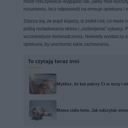
może rzeczywiście wyglądać tak, jakby miał wyrzuty
rozumieniu, lecz odpowiedź na emocje opiekuna i n
Zdarza się, że pupil kojarzy, iż zrobił coś, co może
próbą rozładowania stresu i „rozbrojenia” sytuacj
wcześniejsze doświadczenia. Niekiedy wystarczy zm
opiekuna, by uruchomić takie zachowania.
To czytają teraz inni
Myślisz, że kot patrzy Ci w oczy i w
Mowa ciała kota. Jak odczytać emo