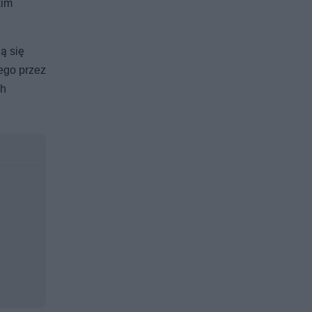
kim
ą się
ego przez
ch