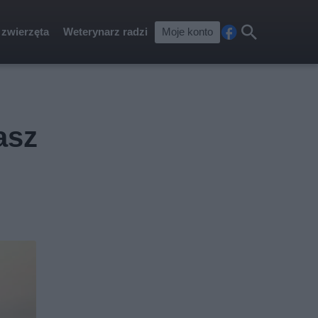
 zwierzęta
Weterynarz radzi
Moje konto
Fa
Szu
ceb
kaj
ook
asz