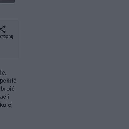
stępnij
ie.
pełnie
zbroić
ać i
koić