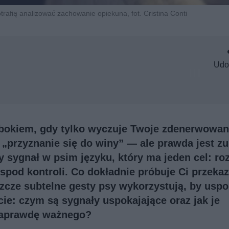
trafią analizować zachowanie opiekuna, fot. Cristina Conti
Udo
ę bokiem, gdy tylko wyczuje Twoje zdenerwowan
 „przyznanie się do winy” — ale prawda jest zu
y sygnał w psim języku, który ma jeden cel: ro
spod kontroli. Co dokładnie próbuje Ci przekaz
szcze subtelne gesty psy wykorzystują, by uspo
cie: czym są sygnały uspokajające oraz jak je
naprawdę ważnego?