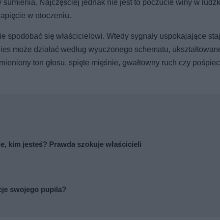
 sumienia. Najczęściej jednak nie jest to poczucie winy w ludz
apięcie w otoczeniu.
 nie spodobać się właścicielowi. Wtedy sygnały uspokajające staj
i. Pies może działać według wyuczonego schematu, ukształtowan
ieniony ton głosu, spięte mięśnie, gwałtowny ruch czy pośpie
ie, kim jesteś? Prawda szokuje właścicieli
cje swojego pupila?