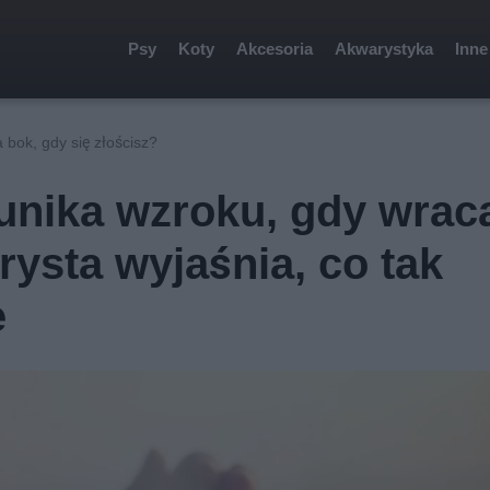
Psy
Koty
Akcesoria
Akwarystyka
Inne
 bok, gdy się złościsz?
i unika wzroku, gdy wrac
sta wyjaśnia, co tak
e