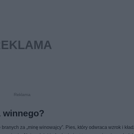
a winnego?
branych za „minę winowajcy”. Pies, który odwraca wzrok i kład