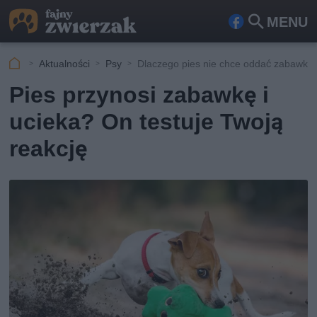
MENU
Fa
Szu
ceb
kaj
Aktualności
Psy
Dlaczego pies nie chce oddać zabawki?
ook
Pies przynosi zabawkę i
ucieka? On testuje Twoją
reakcję