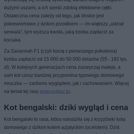
dużymi uszami, a ich sierść zdobią efektowne cętki.
Ostateczna cena zależy od tego, jak bliskie jest
pokrewieństwo z dzikim przodkiem — im większy „udział
serwala”, tym wyższa kwota, jaką trzeba zapłacić za
kociaka.
Za Savannah F1 (czyli kocię z pierwszego pokolenia)
trzeba zapłacić od 15 000 do 50 000 dolarów (55 - 182 tys.
zł). W kolejnych generacjach cena zazwyczaj maleje, a
sam kot coraz bardziej przypomina typowego domowego
mruczka — zarówno wyglądem, jak i zachowaniem. Więcej
na temat tej rasy
przeczytasz tu
.
Kot bengalski: dziki wygląd i cena
Kot bengalski to rasa, która narodziła się z krzyżówki kota
domowego z dzikim kotem azjatyckim (ocelotem). Dziś