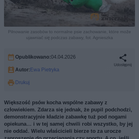
Pilnowanie zasobów to normalne psie zachowanie, które może
ujawniać się podczas zabawy, fot. Agnieszka
Opublikowano:
04.04.2026
Udostępnij
Autor:
Ewa Pietryka
Drukuj
Większość psów kocha wspólne zabawy z
człowiekiem. Zdarza się jednak, że pupil podchodzi,
demonstracyjnie kładzie zabawkę tuż pod nogami
opiekuna… i w tej samej chwili robi wszystko, by jej
nie oddać. Wielu właścicieli bierze to za urocze
zaproszenie do przeciągania czy aportu. A co, jeśli