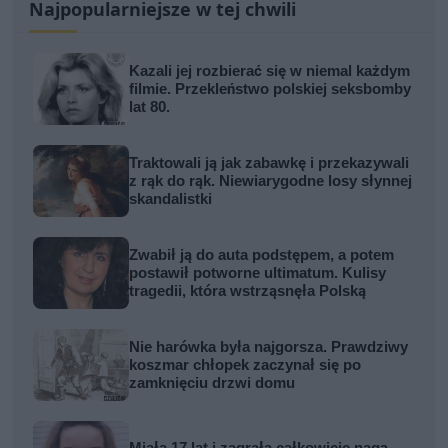
Najpopularniejsze w tej chwili
Kazali jej rozbierać się w niemal każdym
filmie. Przekleństwo polskiej seksbomby
lat 80.
Traktowali ją jak zabawkę i przekazywali
z rąk do rąk. Niewiarygodne losy słynnej
skandalistki
Zwabił ją do auta podstępem, a potem
postawił potworne ultimatum. Kulisy
tragedii, która wstrząsnęła Polską
Nie harówka była najgorsza. Prawdziwy
koszmar chłopek zaczynał się po
zamknięciu drzwi domu
Miała 17 lat i zagrała całkowicie nagą