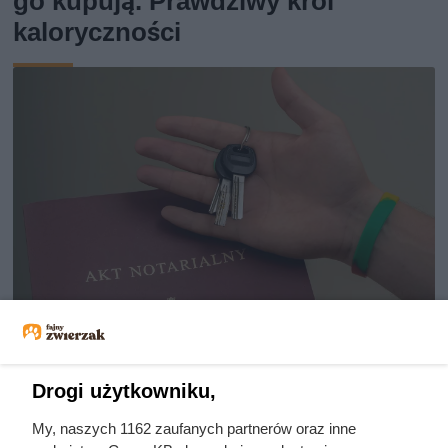
go kupują. Prawdziwy król
kaloryczności
Najemca nie płacił i nie chciał
Drogi użytkowniku,
opuścić mieszkania. Właścicielka
zrobiła coś genialnego!
My, naszych 1162 zaufanych partnerów oraz inne