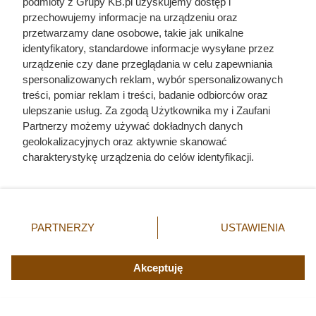
podmioty z Grupy KB.pl uzyskujemy dostęp i
przechowujemy informacje na urządzeniu oraz
przetwarzamy dane osobowe, takie jak unikalne
identyfikatory, standardowe informacje wysyłane przez
urządzenie czy dane przeglądania w celu zapewniania
spersonalizowanych reklam, wybór spersonalizowanych
treści, pomiar reklam i treści, badanie odbiorców oraz
ulepszanie usług. Za zgodą Użytkownika my i Zaufani
Partnerzy możemy używać dokładnych danych
geolokalizacyjnych oraz aktywnie skanować
charakterystykę urządzenia do celów identyfikacji.
Ponieważ cenimy Twoją prywatność, prosimy o zgodę na
korzystanie z tych technologii poprzez kliknięcie
„Akceptuję”. Zgoda jest dobrowolna i zawsze możesz ją
zmienić/wycofać klikając przycisk ustawień prywatności
Ostatnie godziny komendanta
PARTNERZY
USTAWIENIA
znajdujący się w lewym dolnym rogu strony. Niektóre
Auschwitz. Odtajnione zdjęcia
rodzaje przetwarzania danych nie wymagają zgody
użytkownika, ale masz prawo sprzeciwić się takiemu
Akceptuję
pokazują, co działo się przed
przetwarzaniu. Preferencje będą miały zastosowania tylko
szubienicą
na tej witrynie.