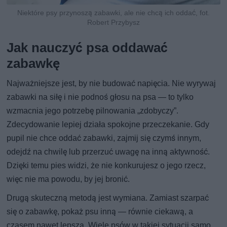
Niektóre psy przynoszą zabawki, ale nie chcą ich oddać, fot.
Robert Przybysz
Jak nauczyć psa oddawać
zabawkę
Najważniejsze jest, by nie budować napięcia. Nie wyrywaj
zabawki na siłę i nie podnoś głosu na psa — to tylko
wzmacnia jego potrzebę pilnowania „zdobyczy”.
Zdecydowanie lepiej działa spokojne przeczekanie. Gdy
pupil nie chce oddać zabawki, zajmij się czymś innym,
odejdź na chwilę lub przerzuć uwagę na inną aktywność.
Dzięki temu pies widzi, że nie konkurujesz o jego rzecz,
więc nie ma powodu, by jej bronić.
Drugą skuteczną metodą jest wymiana. Zamiast szarpać
się o zabawkę, pokaż psu inną — równie ciekawą, a
czasem nawet lepszą. Wiele psów w takiej sytuacji samo