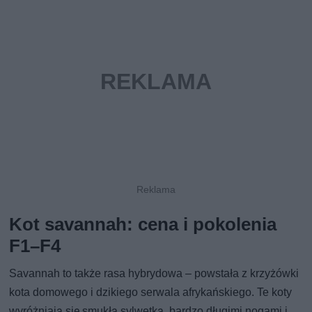
Kot savannah: cena i pokolenia
F1–F4
Savannah to także rasa hybrydowa – powstała z krzyżówki
kota domowego i dzikiego serwala afrykańskiego. Te koty
wyróżniają się smukłą sylwetką, bardzo długimi nogami i