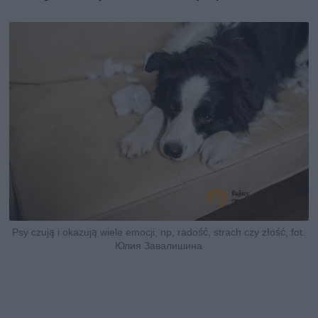
Psy czują i okazują wiele emocji, np, radość, strach czy złość, fot.
Юлия Завалишина