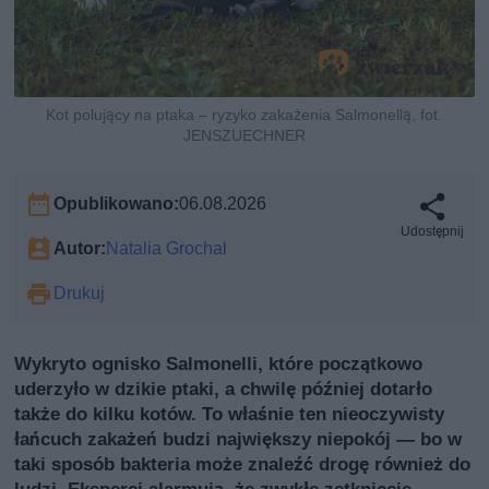
Kot polujący na ptaka – ryzyko zakażenia Salmonellą, fot.
JENSZUECHNER
Opublikowano:
06.08.2026
Udostępnij
Autor:
Natalia Grochal
Drukuj
Wykryto ognisko Salmonelli, które początkowo
uderzyło w dzikie ptaki, a chwilę później dotarło
także do kilku kotów. To właśnie ten nieoczywisty
łańcuch zakażeń budzi największy niepokój — bo w
taki sposób bakteria może znaleźć drogę również do