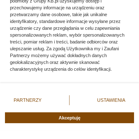
podmioty z Grupy KB.pl uzyskujemy dostęp i
przechowujemy informacje na urządzeniu oraz
przetwarzamy dane osobowe, takie jak unikalne
identyfikatory, standardowe informacje wysyłane przez
urządzenie czy dane przeglądania w celu zapewniania
spersonalizowanych reklam, wybór spersonalizowanych
treści, pomiar reklam i treści, badanie odbiorców oraz
ulepszanie usług. Za zgodą Użytkownika my i Zaufani
Zwabił ją do auta podstępem, a
Partnerzy możemy używać dokładnych danych
geolokalizacyjnych oraz aktywnie skanować
potem postawił potworne
charakterystykę urządzenia do celów identyfikacji.
ultimatum. Kulisy tragedii, która
Ponieważ cenimy Twoją prywatność, prosimy o zgodę na
korzystanie z tych technologii poprzez kliknięcie
wstrząsnęła Polską
„Akceptuję”. Zgoda jest dobrowolna i zawsze możesz ją
zmienić/wycofać klikając przycisk ustawień prywatności
PARTNERZY
USTAWIENIA
znajdujący się w lewym dolnym rogu strony. Niektóre
rodzaje przetwarzania danych nie wymagają zgody
użytkownika, ale masz prawo sprzeciwić się takiemu
Akceptuję
przetwarzaniu. Preferencje będą miały zastosowania tylko
na tej witrynie.