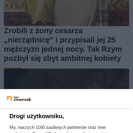
Zrobili z żony cesarza
„nierządnicę” i przypisali jej 25
mężczyzn jednej nocy. Tak Rzym
pozbył się zbyt ambitnej kobiety
Drogi użytkowniku,
My, naszych 1160 zaufanych partnerów oraz inne