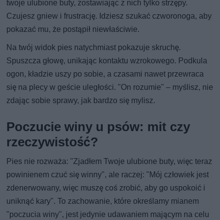
twoje ulubione buty, zostawiając z nich tylko strzępy.
Czujesz gniew i frustrację. Idziesz szukać czworonoga, aby
pokazać mu, że postąpił niewłaściwie.
Na twój widok pies natychmiast pokazuje skruchę.
Spuszcza głowę, unikając kontaktu wzrokowego. Podkula
ogon, kładzie uszy po sobie, a czasami nawet przewraca
się na plecy w geście uległości. "On rozumie" – myślisz, nie
zdając sobie sprawy, jak bardzo się mylisz.
Poczucie winy u psów: mit czy
rzeczywistość?
Pies nie rozważa: "Zjadłem Twoje ulubione buty, więc teraz
powinienem czuć się winny", ale raczej: "Mój człowiek jest
zdenerwowany, więc muszę coś zrobić, aby go uspokoić i
uniknąć kary". To zachowanie, które określamy mianem
"poczucia winy", jest jedynie udawaniem mającym na celu