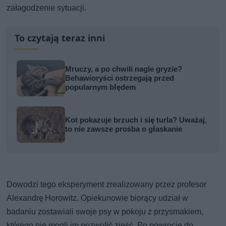
załagodzenie sytuacji.
To czytają teraz inni
Mruczy, a po chwili nagle gryzie?
Behawioryści ostrzegają przed
popularnym błędem
Kot pokazuje brzuch i się turla? Uważaj,
to nie zawsze prośba o głaskanie
Dowodzi tego eksperyment zrealizowany przez profesor
Alexandrę Horowitz. Opiekunowie biorący udział w
badaniu zostawiali swoje psy w pokoju z przysmakiem,
którego nie mogli im pozwolić zjeść. Po powrocie do