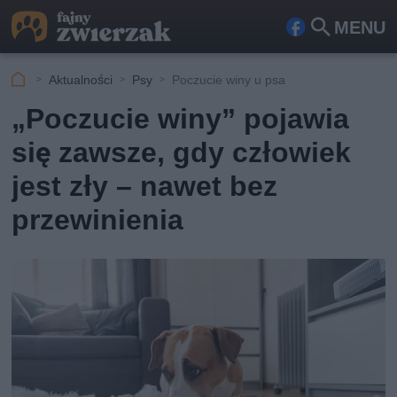
MENU
Fa
Szu
ceb
kaj
Aktualności
Psy
Poczucie winy u psa
ook
„Poczucie winy” pojawia
się zawsze, gdy człowiek
jest zły – nawet bez
przewinienia