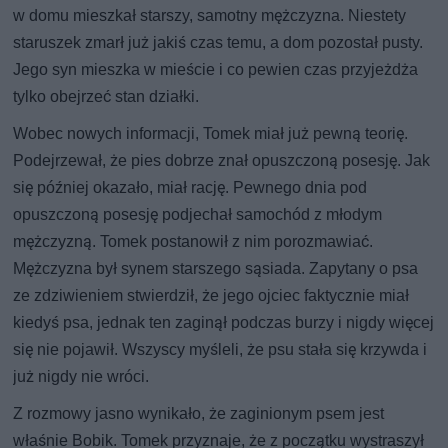
w domu mieszkał starszy, samotny mężczyzna. Niestety
staruszek zmarł już jakiś czas temu, a dom pozostał pusty.
Jego syn mieszka w mieście i co pewien czas przyjeżdża
tylko obejrzeć stan działki.
Wobec nowych informacji, Tomek miał już pewną teorię.
Podejrzewał, że pies dobrze znał opuszczoną posesję. Jak
się później okazało, miał rację. Pewnego dnia pod
opuszczoną posesję podjechał samochód z młodym
mężczyzną. Tomek postanowił z nim porozmawiać.
Mężczyzna był synem starszego sąsiada. Zapytany o psa
ze zdziwieniem stwierdził, że jego ojciec faktycznie miał
kiedyś psa, jednak ten zaginął podczas burzy i nigdy więcej
się nie pojawił. Wszyscy myśleli, że psu stała się krzywda i
już nigdy nie wróci.
Z rozmowy jasno wynikało, że zaginionym psem jest
właśnie Bobik. Tomek przyznaje, że z początku wystraszył