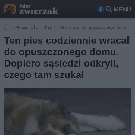
MENU
Fa
Szu
ceb
kaj
Aktualności
Psy
Pies wracał do opuszczonego domu
ook
Ten pies codziennie wracał
do opuszczonego domu.
Dopiero sąsiedzi odkryli,
czego tam szukał