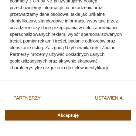
podmioty z Grupy KB.pl uzyskujemy dostęp i
przechowujemy informacje na urządzeniu oraz
Po 15 latach zdjęli fragment
przetwarzamy dane osobowe, takie jak unikalne
identyfikatory, standardowe informacje wysyłane przez
elewacji. To, co zastali pod
urządzenie czy dane przeglądania w celu zapewniania
styropianem, zaskoczyło nawet
spersonalizowanych reklam, wybór spersonalizowanych
treści, pomiar reklam i treści, badanie odbiorców oraz
wykonawcę
ulepszanie usług. Za zgodą Użytkownika my i Zaufani
Partnerzy możemy używać dokładnych danych
geolokalizacyjnych oraz aktywnie skanować
charakterystykę urządzenia do celów identyfikacji.
Ponieważ cenimy Twoją prywatność, prosimy o zgodę na
korzystanie z tych technologii poprzez kliknięcie
„Akceptuję”. Zgoda jest dobrowolna i zawsze możesz ją
zmienić/wycofać klikając przycisk ustawień prywatności
PARTNERZY
USTAWIENIA
znajdujący się w lewym dolnym rogu strony. Niektóre
rodzaje przetwarzania danych nie wymagają zgody
użytkownika, ale masz prawo sprzeciwić się takiemu
Akceptuję
przetwarzaniu. Preferencje będą miały zastosowania tylko
na tej witrynie.