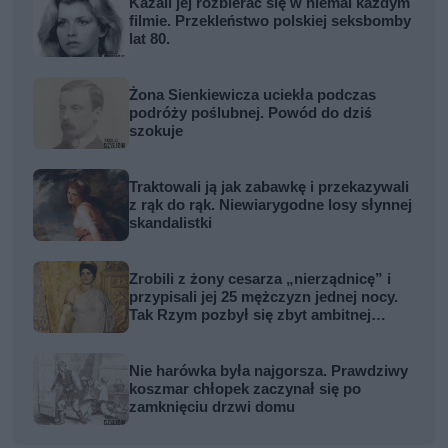
Kazali jej rozbierać się w niemal każdym
filmie. Przekleństwo polskiej seksbomby
lat 80.
Żona Sienkiewicza uciekła podczas
podróży poślubnej. Powód do dziś
szokuje
Traktowali ją jak zabawkę i przekazywali
z rąk do rąk. Niewiarygodne losy słynnej
skandalistki
Zrobili z żony cesarza „nierządnicę” i
przypisali jej 25 mężczyzn jednej nocy.
Tak Rzym pozbył się zbyt ambitnej
kobiety
Nie harówka była najgorsza. Prawdziwy
koszmar chłopek zaczynał się po
zamknięciu drzwi domu