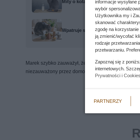
Mity o kotach, w które wciąż wierzy
informacje wysyłane 
wybór spersonalizowan
Użytkownika my i Zau
skanować charakterys
zgodę na korzystanie 
Wpatruje się w pustą ścianę lub ci
ją zmienić/wycofać kl
rodzaje przetwarzani
przetwarzaniu. Prefere
Zapoznaj się z poniż
Marek szybko zauważył, że Portos nauczył się otwie
internetowych. Szcze
niezauważony przez domowników. Wtedy okazało się
Prywatności i Cookie
PARTNERZY