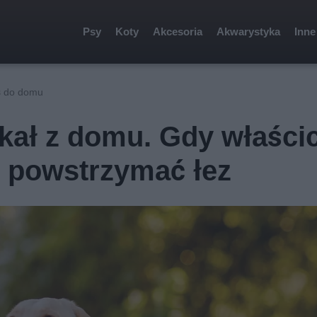
Psy
Koty
Akcesoria
Akwarystyka
Inne
oś do domu
kał z domu. Gdy właścic
ł powstrzymać łez