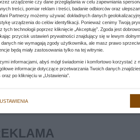
my. Jeden z nich kosztuje zdrowie tysięcy zwierząt
przez urządzenie czy dane przeglądania w celu zapewniania sperson
ych treści, pomiar reklam i treści, badanie odbiorców oraz ulepszan
fani Partnerzy możemy używać dokładnych danych geolokalizacyjn
tykę urządzenia do celów identyfikacji. Ponieważ cenimy Twoją pry
z tych technologii poprzez kliknięcie „Akceptuję”. Zgoda jest dobro
emny kąt? Wyjaśnienie kota nie ma nic wspólnego z duchami
ikając przycisk ustawień prywatności znajdujący się w lewym dolnym
a danych nie wymagają zgody użytkownika, ale masz prawo sprzeciw
ncje będą miały zastosowania tylko na tej witrynie.
szymi informacjami, abyś mógł świadomie i komfortowo korzystać z
rać furtkę. Czasem wchodził i wychodził z posesji praktycznie
gółowe informacje dotyczące przetwarzania Twoich danych znajdzi
, że to właśnie pies przynosi na podwórko najdziwniejsze prz
s
oraz po kliknięciu w „Ustawienia”.
USTAWIENIA