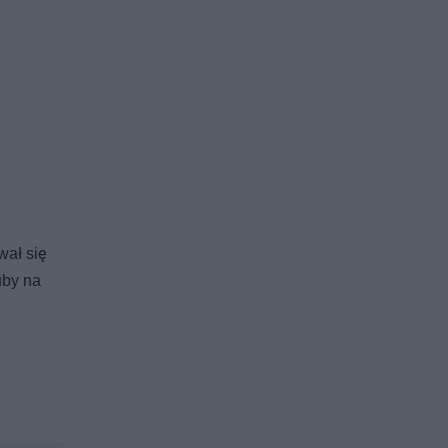
wał się
uby na