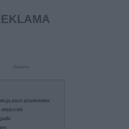
lekcja psich przedmiotów
właścicieli
agadki
psem