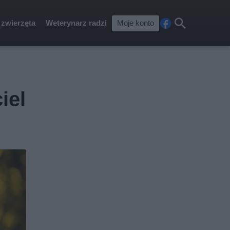
 zwierzęta
Weterynarz radzi
Moje konto
Fa
Szu
ceb
kaj
ook
iel