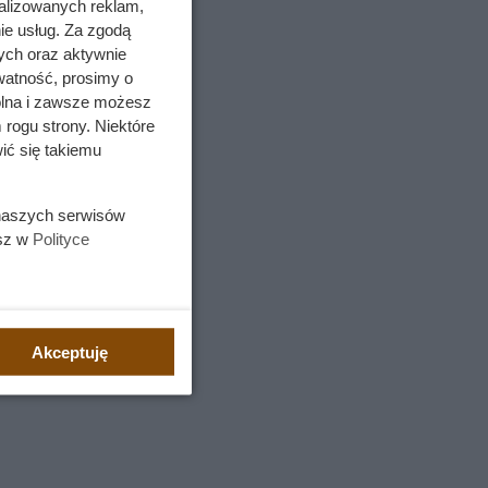
alizowanych reklam,
ie usług. Za zgodą
ych oraz aktywnie
watność, prosimy o
wolna i zawsze możesz
 rogu strony. Niektóre
ić się takiemu
 naszych serwisów
esz w
Polityce
edmioty.
Akceptuję