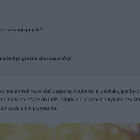
cje swojego pupila?
To może być groźna choroba skóry!
 postanowił rozwikłać zagadkę. Najbardziej zaskakujące było 
edmioty należące do ludzi. Nigdy nie wracał z patykami czy śm
o końca dziełem przypadku.