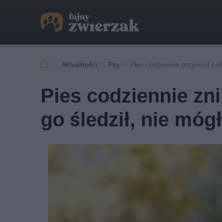
Aktualności
Psy
Pies codziennie przynosił c
Pies codziennie zni
go śledził, nie móg