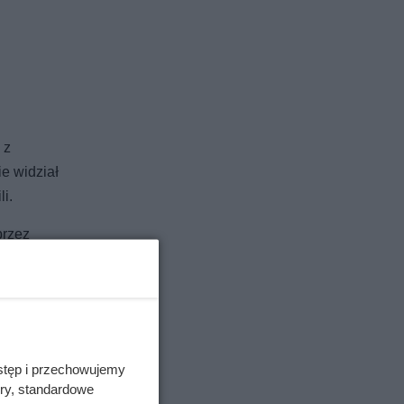
 z
e widział
i.
przez
 kilka
stęp i przechowujemy
ory, standardowe