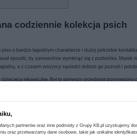
ana codziennie kolekcja psich
to pies o bardzo łagodnym charakterze i dużej potrzebie kontaktu
jdował sposób, by samowolnie wymknąć się z podwórka. Marek ni
godny, a z czasem wszyscy sąsiedzi dobrze go poznali i polubil
dziecięcą rękawiczkę. Był to pierwszy przedmiot przyniesiony 
ło, w jaki sposób to znalezisko pojawiło się na ich posesji. Już
nym razem chustka, a jeszcze kolejnym lekko rozpruta maskotka.
iku,
fanych partnerów oraz inne podmioty z Grupy KB.pl uzyskujemy do
niu oraz przetwarzamy dane osobowe, takie jak unikalne identyfikat