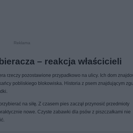
ieracza – reakcja właścicieli
era rzeczy pozostawione przypadkowo na ulicy. Ich dom znajdo
kańcy pobliskiego blokowiska. Historia z psem znajdującym zg
dki.
rzybierać na siłę. Z czasem pies zaczął przynosić przedmioty
y praktycznie nowe. Czyste zabawki dla psów z piszczałkami nie
ić.