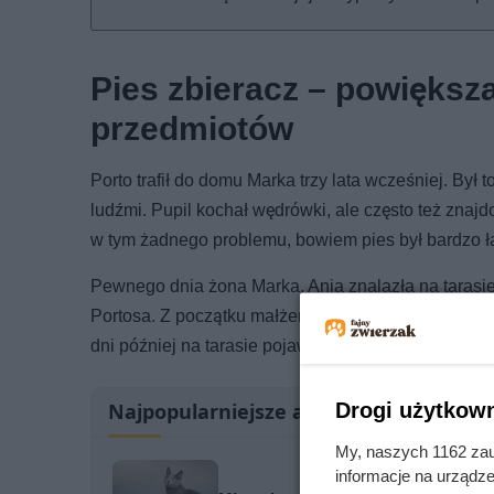
Pies zbieracz – powiększ
przedmiotów
Porto trafił do domu Marka trzy lata wcześniej. Był 
ludźmi. Pupil kochał wędrówki, ale często też zna
w tym żadnego problemu, bowiem pies był bardzo ła
Pewnego dnia żona Marka, Ania znalazła na tarasie 
Portosa. Z początku małżeństwo zupełnie nie wiedzia
dni później na tarasie pojawiła się stara łyżka, in
Drogi użytkown
Najpopularniejsze artykuły
My, naszych 1162 zau
informacje na urządze