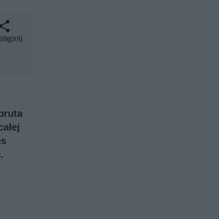
stępnij
pruta
całej
es
.