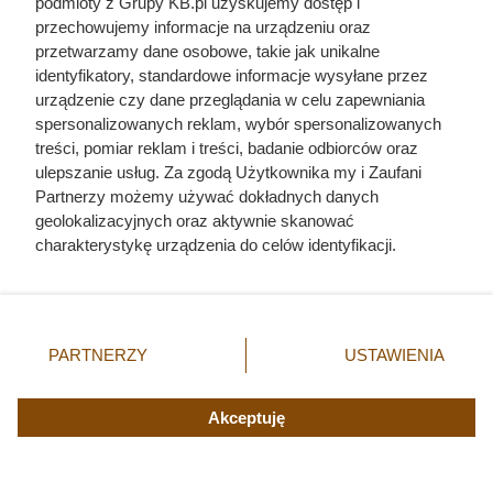
podmioty z Grupy KB.pl uzyskujemy dostęp i
się coś, o czym mało kto myśli
przechowujemy informacje na urządzeniu oraz
przetwarzamy dane osobowe, takie jak unikalne
przy zakupie
identyfikatory, standardowe informacje wysyłane przez
urządzenie czy dane przeglądania w celu zapewniania
spersonalizowanych reklam, wybór spersonalizowanych
treści, pomiar reklam i treści, badanie odbiorców oraz
ulepszanie usług. Za zgodą Użytkownika my i Zaufani
Partnerzy możemy używać dokładnych danych
geolokalizacyjnych oraz aktywnie skanować
charakterystykę urządzenia do celów identyfikacji.
Ponieważ cenimy Twoją prywatność, prosimy o zgodę na
korzystanie z tych technologii poprzez kliknięcie
„Akceptuję”. Zgoda jest dobrowolna i zawsze możesz ją
zmienić/wycofać klikając przycisk ustawień prywatności
PARTNERZY
USTAWIENIA
znajdujący się w lewym dolnym rogu strony. Niektóre
rodzaje przetwarzania danych nie wymagają zgody
użytkownika, ale masz prawo sprzeciwić się takiemu
Akceptuję
Najemca nie płacił i nie chciał
przetwarzaniu. Preferencje będą miały zastosowania tylko
na tej witrynie.
opuścić mieszkania. Właścicielka