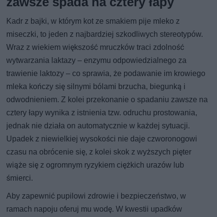
zawsze spada na cztery łapy
Kadr z bajki, w którym kot ze smakiem pije mleko z
miseczki, to jeden z najbardziej szkodliwych stereotypów.
Wraz z wiekiem większość mruczków traci zdolność
wytwarzania laktazy – enzymu odpowiedzialnego za
trawienie laktozy – co sprawia, że podawanie im krowiego
mleka kończy się silnymi bólami brzucha, biegunką i
odwodnieniem. Z kolei przekonanie o spadaniu zawsze na
cztery łapy wynika z istnienia tzw. odruchu prostowania,
jednak nie działa on automatycznie w każdej sytuacji.
Upadek z niewielkiej wysokości nie daje czworonogowi
czasu na obrócenie się, z kolei skok z wyższych pięter
wiąże się z ogromnym ryzykiem ciężkich urazów lub
śmierci.
Aby zapewnić pupilowi zdrowie i bezpieczeństwo, w
ramach napoju oferuj mu wodę. W kwestii upadków