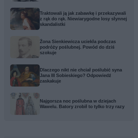
Traktowali ją jak zabawkę i przekazywali
z rąk do rąk. Niewiarygodne losy słynnej
skandalistki
Żona Sienkiewicza uciekła podczas
podróży poślubnej. Powód do dziś
szokuje
Dlaczego nikt nie chciał poślubić syna
Jana III Sobieskiego? Odpowiedź
zaskakuje
Najgorsza noc poślubna w dziejach
Wawelu. Batory zrobił to tylko trzy razy