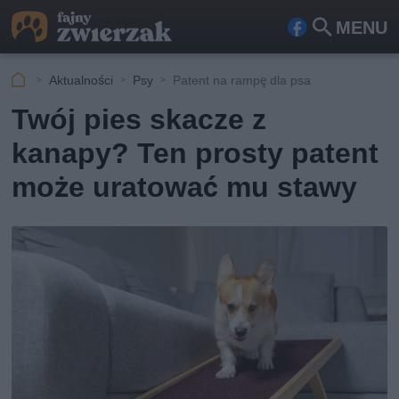
MENU
Fa
Szu
ceb
kaj
Aktualności
Psy
Patent na rampę dla psa
ook
Twój pies skacze z
kanapy? Ten prosty patent
może uratować mu stawy