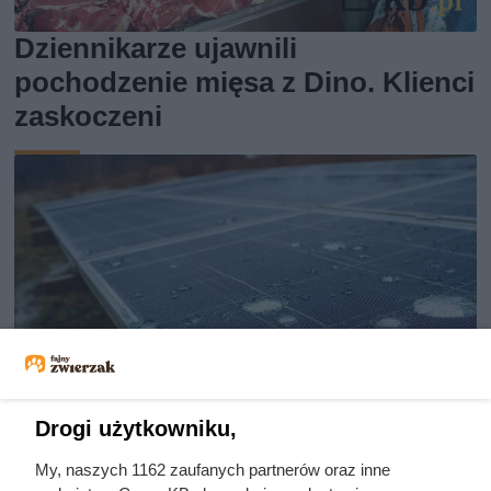
Dziennikarze ujawnili
pochodzenie mięsa z Dino. Klienci
zaskoczeni
Drogi użytkowniku,
My, naszych 1162 zaufanych partnerów oraz inne
Po 25 latach z fotowoltaiką dzieje