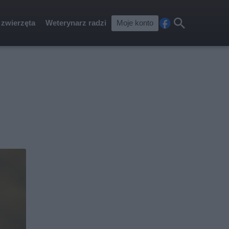
 zwierzęta
Weterynarz radzi
Moje konto
Fa
Szu
ceb
kaj
ook