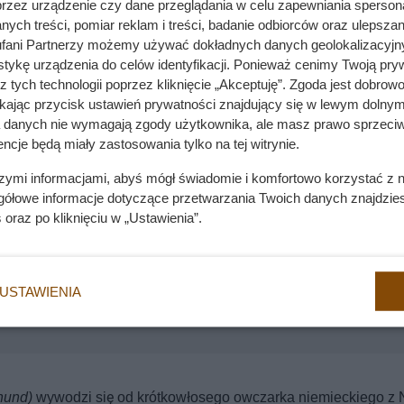
przez urządzenie czy dane przeglądania w celu zapewniania sperson
y się szczenięta długowłose, najczęściej były natychmiast usy
ych treści, pomiar reklam i treści, badanie odbiorców oraz ulepszan
fani Partnerzy możemy używać dokładnych danych geolokalizacyjn
cie. Przetrwały głównie mioty z hodowli prywatnych, dlatego
tykę urządzenia do celów identyfikacji. Ponieważ cenimy Twoją pry
 dziś prawdziwą rzadkością. Symbolicznym przedstawicielem tyc
z tych technologii poprzez kliknięcie „Akceptuję”. Zgoda jest dobro
ikając przycisk ustawień prywatności znajdujący się w lewym dolnym
a danych nie wymagają zgody użytkownika, ale masz prawo sprzeciw
ncje będą miały zastosowania tylko na tej witrynie.
szymi informacjami, abyś mógł świadomie i komfortowo korzystać z
gółowe informacje dotyczące przetwarzania Twoich danych znajdzi
s
oraz po kliknięciu w „Ustawienia”.
emny kąt? Wyjaśnienie kota nie ma nic wspólnego z duchami
USTAWIENIA
zeń? Prawda o napadach ogniskowych mocno Cię zaskoczy
hund)
wywodzi się od krótkowłosego owczarka niemieckiego z