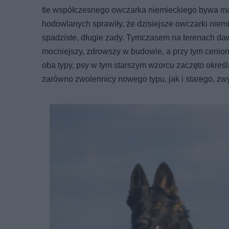
tle współczesnego owczarka niemieckiego bywa masy
hodowlanych sprawiły, że dzisiejsze owczarki niem
spadziste, długie zady. Tymczasem na terenach da
mocniejszy, zdrowszy w budowie, a przy tym ceniony
oba typy, psy w tym starszym wzorcu zaczęto okreś
zarówno zwolennicy nowego typu, jak i starego, zw