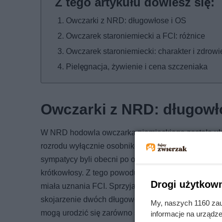
Owczarki z NRD: długowłose i OS
Owczarek staroniemiecki a FCI: różnice
Owczarek staroniemiecki: charakter i zdrowi
Pielęgnacja, żywienie i cena szczeniaka
Owczarki z NRD: długowł
W NRD hodowla owczarka niemieckiego została uk
rozrodu wyłącznie osobników krótkowłosych. Mimo ty
sympatycy byli obecni po obu stronach muru berlińs
krótkowłosy. Z tego powodu odmiana długowłosa był
Drogi użytkown
miała uznania FCI. Sprzyjała temu genetyka: długi 
skojarzenie dwóch długowłosych psów daje potomst
My, naszych 1160 zau
mogą urodzić się zarówno szczenięta krótko-, jak i 
informacje na urządze