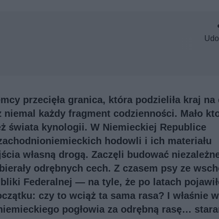
Udo
mcy przecięła granica, która podzieliła kraj na
ż niemal każdy fragment codzienności. Mało kt
eż świata kynologii. W Niemieckiej Republice
achodnioniemieckich hodowli i ich materiału
ścia własną drogą. Zaczęli budować niezależne 
nabierały odrębnych cech. Z czasem psy ze wsc
bliki Federalnej — na tyle, że po latach pojawił
oczątku: czy to wciąż ta sama rasa? I właśnie 
niemieckiego pogłowia za odrębną rasę… stara