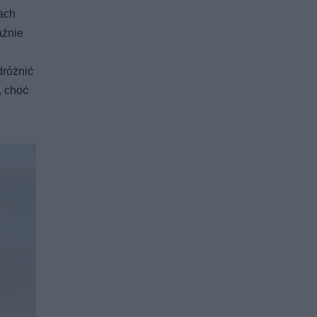
ach
aźnie
dróżnić
, choć