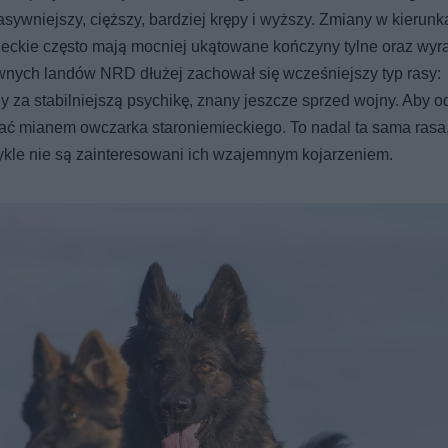
wniejszy, cięższy, bardziej krępy i wyższy. Zmiany w kierunk
ieckie często mają mocniej ukątowane kończyny tylne oraz wyr
wnych landów NRD dłużej zachował się wcześniejszy typ rasy:
 za stabilniejszą psychikę, znany jeszcze sprzed wojny. Aby o
lać mianem owczarka staroniemieckiego. To nadal ta sama rasa
ykle nie są zainteresowani ich wzajemnym kojarzeniem.