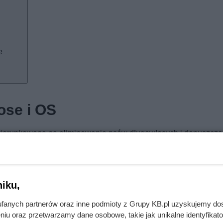
e
ose i OS
ierunkowana na eliminowanie psów długowłosych i dopuszcza
ch założeń szczenięta z dłuższą szatą i tak znajdowały chętny
kiego. Zdarzało się nawet, że długowłosy maluch kosztował wię
a utrzymywana w hodowli przez cały czas, choć przez długie l
iku,
włos jest cechą recesywną (ustępującą) wobec krótkiego, więc
wo wyłącznie długowłose, natomiast z pary krótkowłosy – kró
fanych partnerów oraz inne podmioty z Grupy KB.pl uzyskujemy do
długowłose.
niu oraz przetwarzamy dane osobowe, takie jak unikalne identyfikat