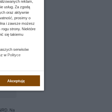
alizowanych reklam,
piane.
ie usług. Za zgodą
ych oraz aktywnie
watność, prosimy o
h linii
wolna i zawsze możesz
 rogu strony. Niektóre
ić się takiemu
 naszych serwisów
esz w
Polityce
Akceptuję
 NRD. Na