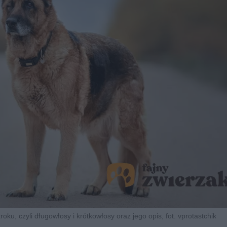
oku, czyli długowłosy i krótkowłosy oraz jego opis, fot. vprotastchik