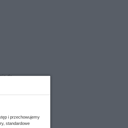
nie do
ch, a ich
cej niż
ata nie
tkowłosy
stęp i przechowujemy
ory, standardowe