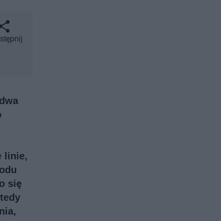
stępnij
 dwa
o
linie,
hodu
o się
wtedy
nia,