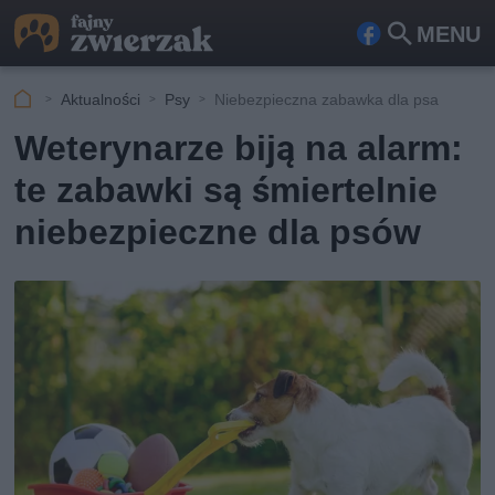
MENU
Fa
Szu
ceb
kaj
Aktualności
Psy
Niebezpieczna zabawka dla psa
ook
Weterynarze biją na alarm:
te zabawki są śmiertelnie
niebezpieczne dla psów