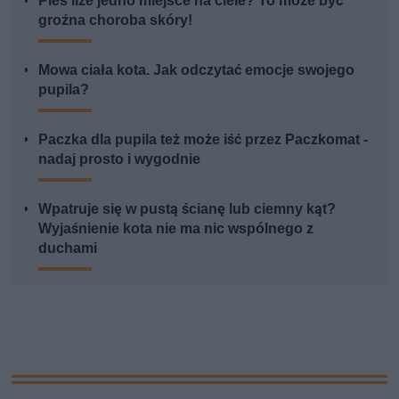
Pies liże jedno miejsce na ciele? To może być
groźna choroba skóry!
Mowa ciała kota. Jak odczytać emocje swojego
pupila?
Paczka dla pupila też może iść przez Paczkomat -
nadaj prosto i wygodnie
Wpatruje się w pustą ścianę lub ciemny kąt?
Wyjaśnienie kota nie ma nic wspólnego z
duchami