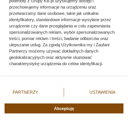
pochodzenie mięsa z Dino. Klienci
podmioty z Grupy KB.pl uzyskujemy dostęp i
przechowujemy informacje na urządzeniu oraz
zaskoczeni
przetwarzamy dane osobowe, takie jak unikalne
identyfikatory, standardowe informacje wysyłane przez
urządzenie czy dane przeglądania w celu zapewniania
spersonalizowanych reklam, wybór spersonalizowanych
treści, pomiar reklam i treści, badanie odbiorców oraz
ulepszanie usług. Za zgodą Użytkownika my i Zaufani
Partnerzy możemy używać dokładnych danych
geolokalizacyjnych oraz aktywnie skanować
charakterystykę urządzenia do celów identyfikacji.
Ponieważ cenimy Twoją prywatność, prosimy o zgodę na
korzystanie z tych technologii poprzez kliknięcie
„Akceptuję”. Zgoda jest dobrowolna i zawsze możesz ją
zmienić/wycofać klikając przycisk ustawień prywatności
PARTNERZY
USTAWIENIA
znajdujący się w lewym dolnym rogu strony. Niektóre
rodzaje przetwarzania danych nie wymagają zgody
użytkownika, ale masz prawo sprzeciwić się takiemu
Akceptuję
przetwarzaniu. Preferencje będą miały zastosowania tylko
na tej witrynie.