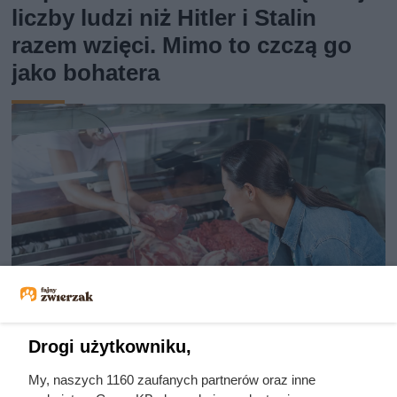
liczby ludzi niż Hitler i Stalin
razem wzięci. Mimo to czczą go
jako bohatera
Drogi użytkowniku,
Dziennikarze ujawnili
My, naszych 1160 zaufanych partnerów oraz inne