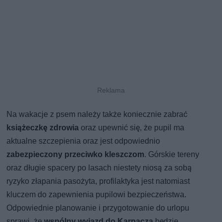
Na wakacje z psem należy także koniecznie zabrać
książeczkę zdrowia
oraz upewnić się, że pupil ma
aktualne szczepienia oraz jest odpowiednio
zabezpieczony przeciwko kleszczom
. Górskie tereny
oraz długie spacery po lasach niestety niosą za sobą
ryzyko złapania pasożyta, profilaktyka jest natomiast
kluczem do zapewnienia pupilowi bezpieczeństwa.
Odpowiednie planowanie i przygotowanie do urlopu
sprawi, że
wspólny wyjazd do Karpacza
będzie