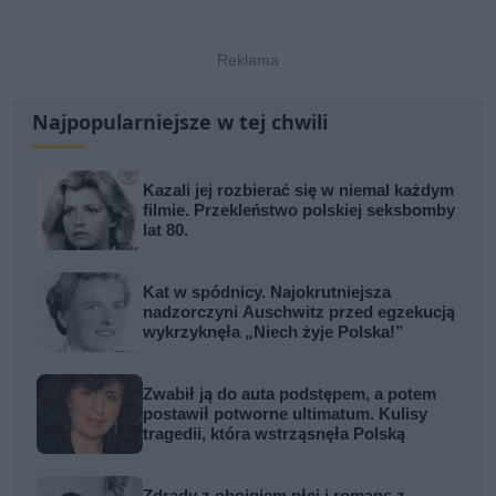
Najpopularniejsze w tej chwili
Kazali jej rozbierać się w niemal każdym
filmie. Przekleństwo polskiej seksbomby
lat 80.
Kat w spódnicy. Najokrutniejsza
nadzorczyni Auschwitz przed egzekucją
wykrzyknęła „Niech żyje Polska!”
Zwabił ją do auta podstępem, a potem
postawił potworne ultimatum. Kulisy
tragedii, która wstrząsnęła Polską
Zdrady z obojgiem płci i romans z