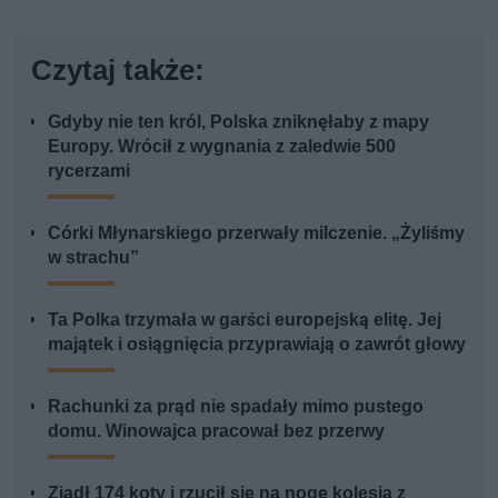
Czytaj także:
Gdyby nie ten król, Polska zniknęłaby z mapy
Europy. Wrócił z wygnania z zaledwie 500
rycerzami
Córki Młynarskiego przerwały milczenie. „Żyliśmy
w strachu”
Ta Polka trzymała w garści europejską elitę. Jej
majątek i osiągnięcia przyprawiają o zawrót głowy
Rachunki za prąd nie spadały mimo pustego
domu. Winowajca pracował bez przerwy
Zjadł 174 koty i rzucił się na nogę kolesia z