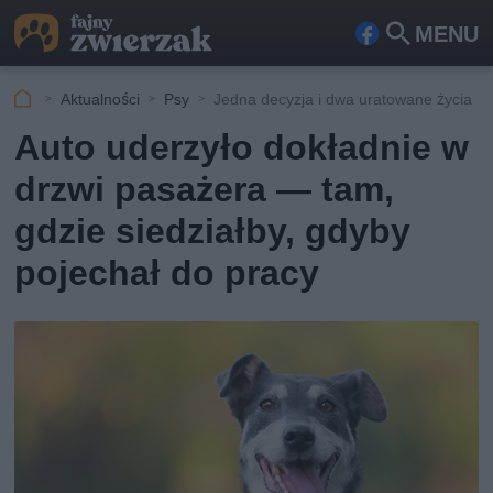
MENU
Fa
Szu
ceb
kaj
Aktualności
Psy
Jedna decyzja i dwa uratowane życia
ook
Auto uderzyło dokładnie w
drzwi pasażera — tam,
gdzie siedziałby, gdyby
pojechał do pracy