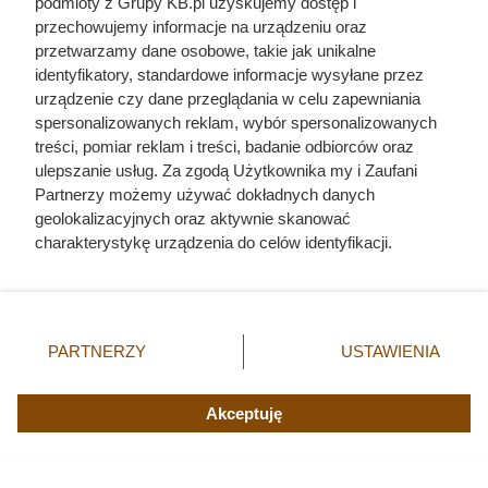
podmioty z Grupy KB.pl uzyskujemy dostęp i
przechowujemy informacje na urządzeniu oraz
przetwarzamy dane osobowe, takie jak unikalne
identyfikatory, standardowe informacje wysyłane przez
Ostatnie godziny komendanta
urządzenie czy dane przeglądania w celu zapewniania
spersonalizowanych reklam, wybór spersonalizowanych
Auschwitz. Odtajnione zdjęcia
treści, pomiar reklam i treści, badanie odbiorców oraz
pokazują, co działo się przed
ulepszanie usług. Za zgodą Użytkownika my i Zaufani
Partnerzy możemy używać dokładnych danych
szubienicą
geolokalizacyjnych oraz aktywnie skanować
charakterystykę urządzenia do celów identyfikacji.
Ponieważ cenimy Twoją prywatność, prosimy o zgodę na
korzystanie z tych technologii poprzez kliknięcie
„Akceptuję”. Zgoda jest dobrowolna i zawsze możesz ją
zmienić/wycofać klikając przycisk ustawień prywatności
PARTNERZY
USTAWIENIA
znajdujący się w lewym dolnym rogu strony. Niektóre
rodzaje przetwarzania danych nie wymagają zgody
użytkownika, ale masz prawo sprzeciwić się takiemu
Akceptuję
przetwarzaniu. Preferencje będą miały zastosowania tylko
na tej witrynie.