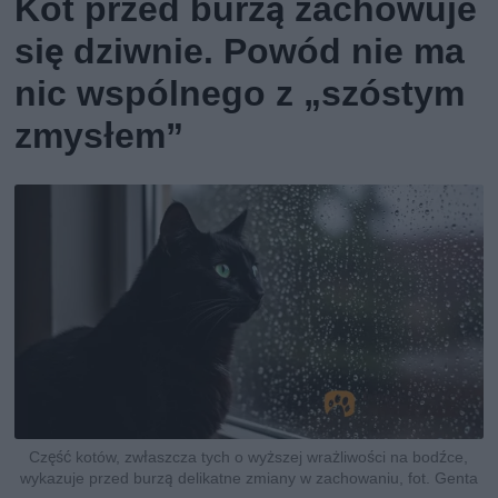
Kot przed burzą zachowuje
się dziwnie. Powód nie ma
nic wspólnego z „szóstym
zmysłem”
Część kotów, zwłaszcza tych o wyższej wrażliwości na bodźce,
wykazuje przed burzą delikatne zmiany w zachowaniu, fot. Genta