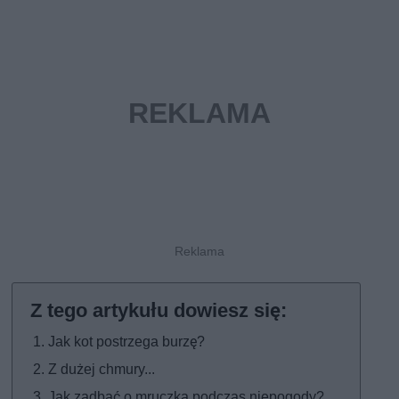
Jak kot postrzega burzę?
Z dużej chmury...
Jak zadbać o mruczka podczas niepogody?