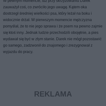
W pewnym momencie, tuż przy skrzyżowaniu Darek
zauważył coś, co zwróciło jego uwagę. Kątem oka
dostrzegł średniej wielkości psa, który leżał na boku i
widocznie drżał. W pierwszym momencie mężczyzna
pomyślał, że to nie jego sprawa i że psem na pewno zajmie
się ktoś inny. Jednak ludzie przechodzili obojętnie, a pies
wydawał się być w złym stanie. Darek nie mógł pozostawić
go samego, zadzwonił do znajomego i zrezygnował z
wyjazdu do pracy.