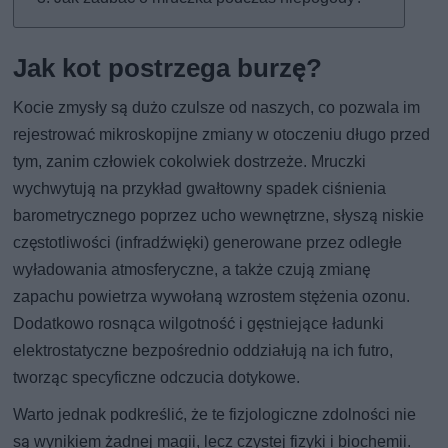
Jak kot postrzega burzę?
Kocie zmysły są dużo czulsze od naszych, co pozwala im
rejestrować mikroskopijne zmiany w otoczeniu długo przed
tym, zanim człowiek cokolwiek dostrzeże. Mruczki
wychwytują na przykład gwałtowny spadek ciśnienia
barometrycznego poprzez ucho wewnętrzne, słyszą niskie
częstotliwości (infradźwięki) generowane przez odległe
wyładowania atmosferyczne, a także czują zmianę
zapachu powietrza wywołaną wzrostem stężenia ozonu.
Dodatkowo rosnąca wilgotność i gęstniejące ładunki
elektrostatyczne bezpośrednio oddziałują na ich futro,
tworząc specyficzne odczucia dotykowe.
Warto jednak podkreślić, że te fizjologiczne zdolności nie
są wynikiem żadnej magii, lecz czystej fizyki i biochemii.