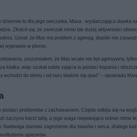
dziennie to dla jego owczarka, Maxa , wystarczająca dawka r
dzie. Złościł się, że zwierzak mimo tak dużej aktywności obses
odnia. Uznał, że Max ma problem z agresją, dopóki nie zauważy
ej wyprawie w plener.
portowania, zrozumiałem, że Max wcale nie był agresywny, tylko
za klatka, więc szukał sobie zajęcia w postaci kopania i obszc
ax wchodzi do domu i od razu kładzie się spać” – opowiada Mar
a
 w postaci problemów z zachowaniem. Często odbija się na wygl
pil zaczyna tracić talię, a jego waga niepokojąco rośnie mimo t
ony. Nadwaga stanowi zagrożenie dla stawów i serca, dlatego ka
 wydłużenia spacerów.