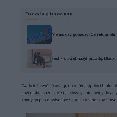
To czytają teraz inni
Nie musisz gotować. Carrefour obn
Test kropki obnażył prawdę. Dlaczeg
Warto też zwrócić uwagę na ogólną apatię i brak en
zbyt mało, może stać się ociężały i niechętny do 
kondycja psa drastycznie spadła i trzeba stopniowo