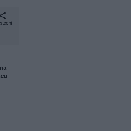
stępnij
 ma
ńcu