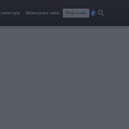
 zwierzęta
Weterynarz radzi
Moje konto
Fa
Szu
ceb
kaj
ook