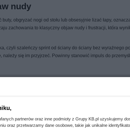
aw nudy
 buty, obgryzać nogi od stołu lub obsesyjnie lizać łapy, oznacza
ju zachowania to klasyczny objaw nudy i frustracji, która wyni
a, czyli szaleńczy sprint od ściany do ściany bez wyraźnego 
 należy się im przyjrzeć. Powinny stanowić impuls do przemyśl
o pies nigdy nie zrozumie, czym jest lustro?
iku,
fanych partnerów oraz inne podmioty z Grupy KB.pl uzyskujemy do
niu oraz przetwarzamy dane osobowe, takie jak unikalne identyfikat