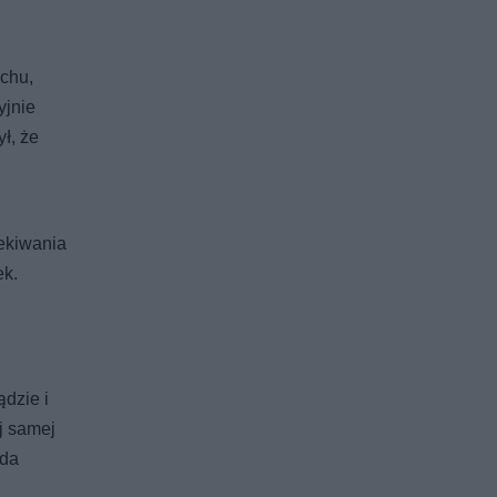
uchu,
yjnie
ł, że
zekiwania
ek.
ądzie i
ej samej
żda