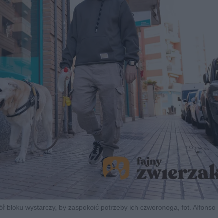
 bloku wystarczy, by zaspokoić potrzeby ich czworonoga, fot. Alfonso 