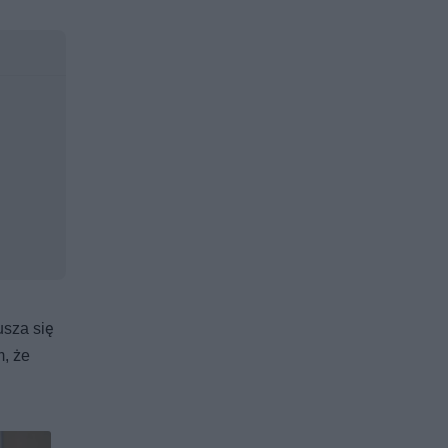
usza się
m, że