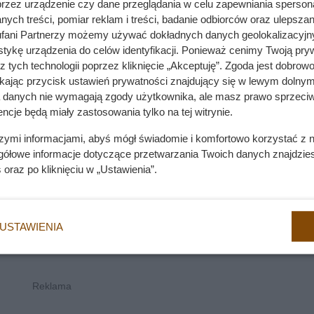
ęką. Koty pokochały dopiero nowoczesne płaskie ekrany
przez urządzenie czy dane przeglądania w celu zapewniania sperson
ych treści, pomiar reklam i treści, badanie odbiorców oraz ulepszan
fani Partnerzy możemy używać dokładnych danych geolokalizacyjn
tykę urządzenia do celów identyfikacji. Ponieważ cenimy Twoją pry
z tych technologii poprzez kliknięcie „Akceptuję”. Zgoda jest dobro
ikając przycisk ustawień prywatności znajdujący się w lewym dolnym
a danych nie wymagają zgody użytkownika, ale masz prawo sprzeciw
ncje będą miały zastosowania tylko na tej witrynie.
szymi informacjami, abyś mógł świadomie i komfortowo korzystać z
gółowe informacje dotyczące przetwarzania Twoich danych znajdzi
s
oraz po kliknięciu w „Ustawienia”.
USTAWIENIA