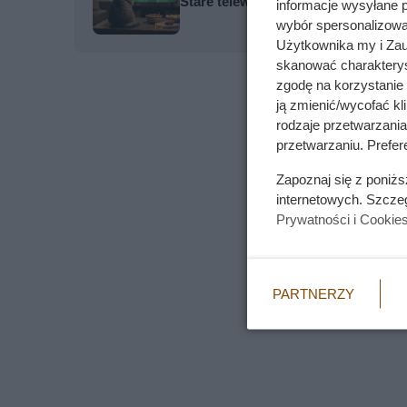
Stare telewizory były dla nich udr
informacje wysyłane 
wybór spersonalizowan
Użytkownika my i Zau
skanować charakterys
zgodę na korzystanie 
ją zmienić/wycofać kl
rodzaje przetwarzani
przetwarzaniu. Prefere
Zapoznaj się z poniż
internetowych. Szcze
Prywatności i Cookie
PARTNERZY