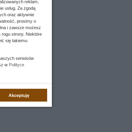
alizowanych reklam,
ie usług. Za zgodą
ych oraz aktywnie
watność, prosimy o
wolna i zawsze możesz
 rogu strony. Niektóre
ić się takiemu
 naszych serwisów
esz w
Polityce
Akceptuję