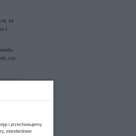
 to, że
ka z
powodu.
eń, czy
stęp i przechowujemy
ory, standardowe