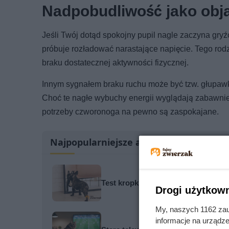
Nadpobudliwość jako obj
Jeśli Twój dotąd spokojny pupil nagle zaczyna gryźć
próbuje rozładować narastające napięcie. Tego rodza
braku dostatecznej aktywności fizycznej.
Innym sygnałem braku ruchu może być tzw. głupawk
Choć te nagłe wybuchy energii wyglądają zabawnie,
potrzeby czworonoga na pewno są zaspokajane.
Najpopularniejsze artykuły
Test kropki obnażył prawdę. Dlaczeg
Drogi użytkown
My, naszych 1162 zau
informacje na urządze