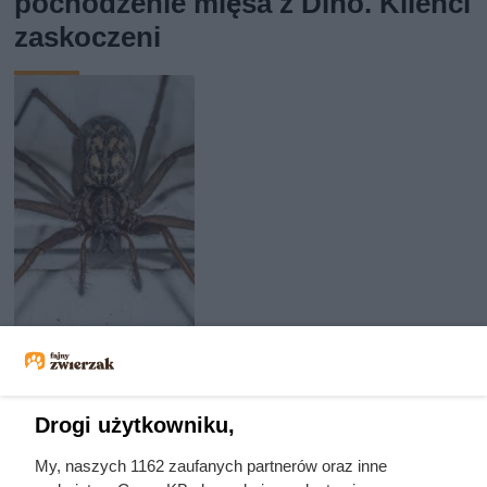
pochodzenie mięsa z Dino. Klienci
zaskoczeni
Jedyny groźny pająk w Polsce
Drogi użytkowniku,
właśnie wchodzi do domów.
My, naszych 1162 zaufanych partnerów oraz inne
Polacy nie wiedzą, jak reagować