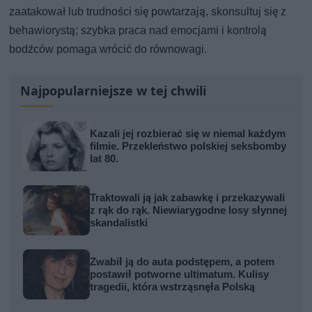
zaatakował lub trudności się powtarzają, skonsultuj się z
behawiorystą; szybka praca nad emocjami i kontrolą
bodźców pomaga wrócić do równowagi.
Najpopularniejsze w tej chwili
Kazali jej rozbierać się w niemal każdym
filmie. Przekleństwo polskiej seksbomby
lat 80.
Traktowali ją jak zabawkę i przekazywali
z rąk do rąk. Niewiarygodne losy słynnej
skandalistki
Zwabił ją do auta podstępem, a potem
postawił potworne ultimatum. Kulisy
tragedii, która wstrząsnęła Polską