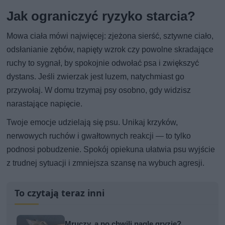
Jak ograniczyć ryzyko starcia?
Mowa ciała mówi najwięcej: zjeżona sierść, sztywne ciało,
odsłanianie zębów, napięty wzrok czy powolne skradające
ruchy to sygnał, by spokojnie odwołać psa i zwiększyć
dystans. Jeśli zwierzak jest luzem, natychmiast go
przywołaj. W domu trzymaj psy osobno, gdy widzisz
narastające napięcie.
Twoje emocje udzielają się psu. Unikaj krzyków,
nerwowych ruchów i gwałtownych reakcji — to tylko
podnosi pobudzenie. Spokój opiekuna ułatwia psu wyjście
z trudnej sytuacji i zmniejsza szansę na wybuch agresji.
To czytają teraz inni
Mruczy, a po chwili nagle gryzie?