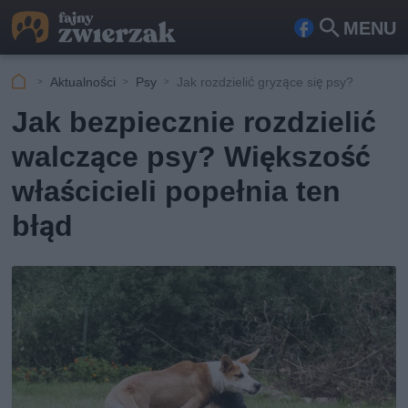
MENU
Fa
Szu
ceb
kaj
Aktualności
Psy
Jak rozdzielić gryzące się psy?
ook
Jak bezpiecznie rozdzielić
walczące psy? Większość
właścicieli popełnia ten
błąd