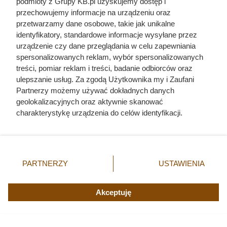
podmioty z Grupy KB.pl uzyskujemy dostęp i
przechowujemy informacje na urządzeniu oraz
przetwarzamy dane osobowe, takie jak unikalne
identyfikatory, standardowe informacje wysyłane przez
urządzenie czy dane przeglądania w celu zapewniania
spersonalizowanych reklam, wybór spersonalizowanych
treści, pomiar reklam i treści, badanie odbiorców oraz
ulepszanie usług. Za zgodą Użytkownika my i Zaufani
Partnerzy możemy używać dokładnych danych
geolokalizacyjnych oraz aktywnie skanować
charakterystykę urządzenia do celów identyfikacji.
Ponieważ cenimy Twoją prywatność, prosimy o zgodę na
korzystanie z tych technologii poprzez kliknięcie
„Akceptuję”. Zgoda jest dobrowolna i zawsze możesz ją
zmienić/wycofać klikając przycisk ustawień prywatności
PARTNERZY
USTAWIENIA
znajdujący się w lewym dolnym rogu strony. Niektóre
rodzaje przetwarzania danych nie wymagają zgody
Nie harówka była najgorsza.
użytkownika, ale masz prawo sprzeciwić się takiemu
Akceptuję
przetwarzaniu. Preferencje będą miały zastosowania tylko
Prawdziwy koszmar chłopek
na tej witrynie.
zaczynał się po zamknięciu drzwi