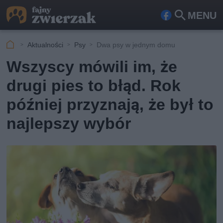
MENU
Fa
Szu
ceb
kaj
Aktualności
Psy
Dwa psy w jednym domu
ook
Wszyscy mówili im, że
drugi pies to błąd. Rok
później przyznają, że był to
najlepszy wybór