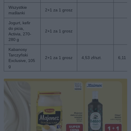
Wszystkie
2+1 za 1 grosz
maślanki
Jogurt, kefir
do picia,
2+1 za 1 grosz
Activia, 270-
280 g
Kabanosy
Tarczyński
2+1 za 1 grosz
4,53 zł/szt.
6,11 zł
Exclusive, 105
g