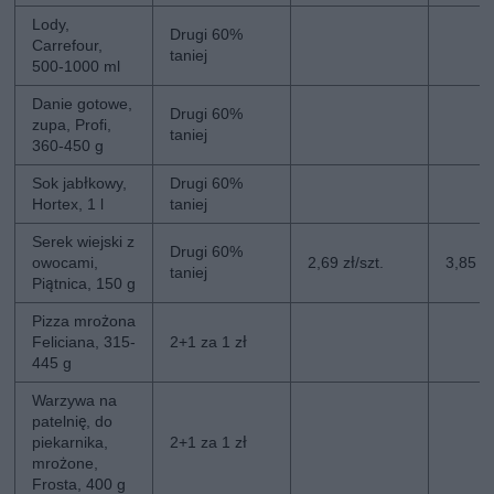
Lody,
Drugi 60%
Carrefour,
taniej
500-1000 ml
Danie gotowe,
Drugi 60%
zupa, Profi,
taniej
360-450 g
Sok jabłkowy,
Drugi 60%
Hortex, 1 l
taniej
Serek wiejski z
Drugi 60%
owocami,
2,69 zł/szt.
3,85 zł
taniej
Piątnica, 150 g
Pizza mrożona
Feliciana, 315-
2+1 za 1 zł
445 g
Warzywa na
patelnię, do
piekarnika,
2+1 za 1 zł
mrożone,
Frosta, 400 g