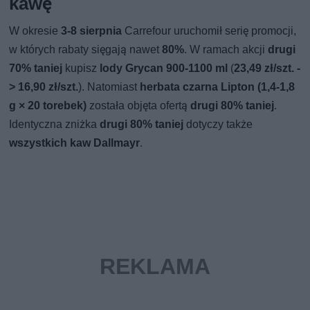
kawę
W okresie
3-8 sierpnia
Carrefour uruchomił serię promocji,
w których rabaty sięgają nawet
80%
. W ramach akcji
drugi
70% taniej
kupisz
lody Grycan 900-1100 ml
(
23,49 zł/szt. -
> 16,90 zł/szt.
). Natomiast
herbata czarna Lipton (1,4-1,8
g × 20 torebek)
została objęta ofertą
drugi 80% taniej
.
Identyczna zniżka
drugi 80% taniej
dotyczy także
wszystkich kaw Dallmayr
.