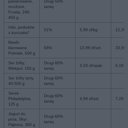
panierowane,
Drugi 50%
mrożone,
taniej
Frosta, 240-
450 g
Udo, podudzie
51%
5,99 zł/kg
12,39 
z kurczaka*
Masło
klarowane,
58%
13,99 zł/szt.
33,69 z
Polmlek, 500 g
Ser żółty,
Drugi 60%
4,33 zł/opak.
6,19 z
Mlekpol, 150 g
taniej
Ser żółty tarty,
Drugi 60%
40-500 g
taniej
Serek
Drugi 60%
Philadelphia,
4,99 zł/szt.
7,29 zł
taniej
125 g
Jogurt do
Drugi 60%
picia, Skyr,
taniej
Piątnica, 350 g