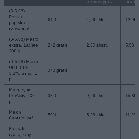
promocyjna
promo
(3-5.08)
Polska
61%
4,99 zł/kg
12,99 
papryka
czerwona*
(3-5.08) Masło
ekstra, Łaciate
2+2 gratis
2,99 zł/szt.
5,98 zł
200 g
(3-5.08) Mleko
UHT 1,5%,
3+3 gratis
3,2%, Simpl, 1
l*
Margaryna,
ProActiv, 400
35%
9,99 zł/szt.
15,39 z
g
Melon
50%
5,99 zł/kg
11,99 
Cantaloupe*
Paluszki
rybne, ryby