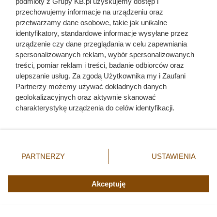
podmioty z Grupy KB.pl uzyskujemy dostęp i
jako bohatera
przechowujemy informacje na urządzeniu oraz
przetwarzamy dane osobowe, takie jak unikalne
identyfikatory, standardowe informacje wysyłane przez
urządzenie czy dane przeglądania w celu zapewniania
spersonalizowanych reklam, wybór spersonalizowanych
treści, pomiar reklam i treści, badanie odbiorców oraz
ulepszanie usług. Za zgodą Użytkownika my i Zaufani
Partnerzy możemy używać dokładnych danych
geolokalizacyjnych oraz aktywnie skanować
charakterystykę urządzenia do celów identyfikacji.
Ponieważ cenimy Twoją prywatność, prosimy o zgodę na
korzystanie z tych technologii poprzez kliknięcie
„Akceptuję”. Zgoda jest dobrowolna i zawsze możesz ją
zmienić/wycofać klikając przycisk ustawień prywatności
PARTNERZY
USTAWIENIA
znajdujący się w lewym dolnym rogu strony. Niektóre
rodzaje przetwarzania danych nie wymagają zgody
Dziennikarze ujawnili
użytkownika, ale masz prawo sprzeciwić się takiemu
Akceptuję
pochodzenie mięsa z Dino. Klienci
przetwarzaniu. Preferencje będą miały zastosowania tylko
zaskoczeni
na tej witrynie.