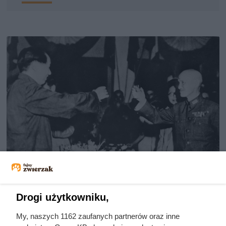
Doprowadził do śmierci większej
Drogi użytkowniku,
liczby ludzi niż Hitler i Stalin
My, naszych 1162 zaufanych partnerów oraz inne
razem wzięci. Mimo to czczą go