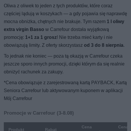
Oliwa z oliwek to jeden z tych produktów, które coraz
częściej lądują w koszykach — a gdy pojawia się naprawdę
mocna obniżka, chętnych nie brakuje. Tym razem
1 l oliwy
extra virgin Basso
w Carrefour dostała wyjątkową
promocję:
1+1 za 1 grosz
! Nie trzeba mieć karty i nie
obowiązują limity. Z oferty skorzystasz
od 3 do 8 sierpnia
.
To jednak nie koniec — poza tą okazją w Carrefour czeka
jeszcze sporo innych promocji, dzięki którym da się realnie
obniżyć rachunek za zakupy.
*Cena obowiązuje z zarejestrowaną kartą PAYBACK, Kartą
Seniora Carrefour lub aktywowanym kuponem w aplikacji
Mój Carrefour
Promocje w Carrefour (3-8.08)
Cena
Cena 
Produkt
Rabat