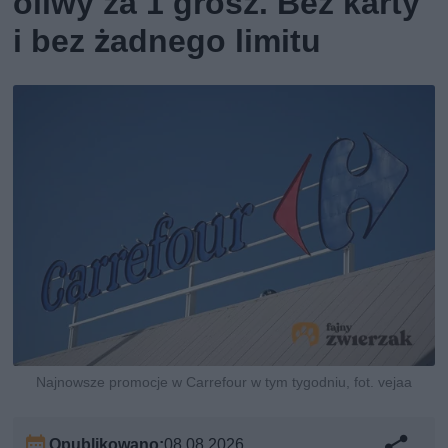
oliwy za 1 grosz. Bez karty
i bez żadnego limitu
Najnowsze promocje w Carrefour w tym tygodniu, fot. vejaa
Opublikowano:
08.08.2026