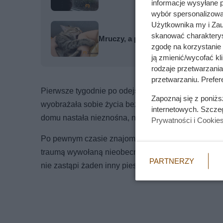
informacje wysyłane 
wybór spersonalizowan
Użytkownika my i Zau
skanować charakterys
Mruczy, a po chwili nagle gryzie?
zgodę na korzystanie 
ją zmienić/wycofać kl
rodzaje przetwarzani
przetwarzaniu. Prefere
Pierwsze tygodnie po odejściu Maxa były dla Marty 
Zapoznaj się z poniż
wyobrażała sobie życia bez niego. Tymczasem codzi
internetowych. Szcze
domu nastała nieznośna, nachalna cisza.
Prywatności i Cookie
Po pewnym czasie znajomi zaczęli sugerować Marcie
traumą wywołaną nieobecnością Maxa. Jednak Mart
PARTNERZY
nie zastąpi żaden inny pies.