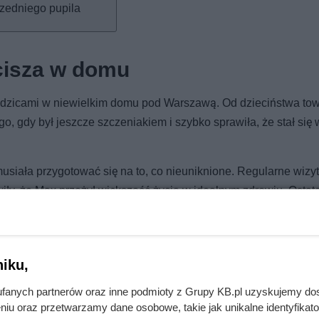
przedniego pupila
cisza w domu
odzicami w niewielkim domu pod Warszawą. Od dzieciństwa tow
, gdy był jeszcze szczeniakiem i szybko sprawiła, że stał się
musiała przygotować się na to, co nieuniknione. Regularne wizyt
wiły, że Max przeżył większość życia w idealnym zdrowiu. Ostat
który dziewczyna zupełnie nie była gotowa.
iku,
fanych partnerów oraz inne podmioty z Grupy KB.pl uzyskujemy do
niu oraz przetwarzamy dane osobowe, takie jak unikalne identyfikat
iwnie. Powód nie ma nic wspólnego z „szóstym zmysłem”