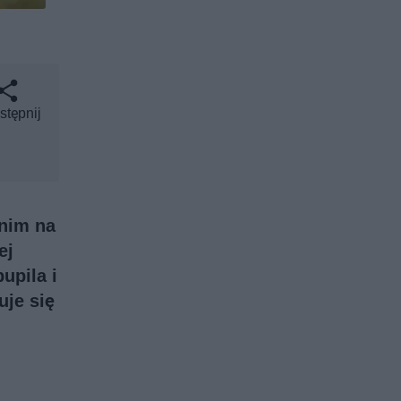
stępnij
 nim na
ej
upila i
uje się