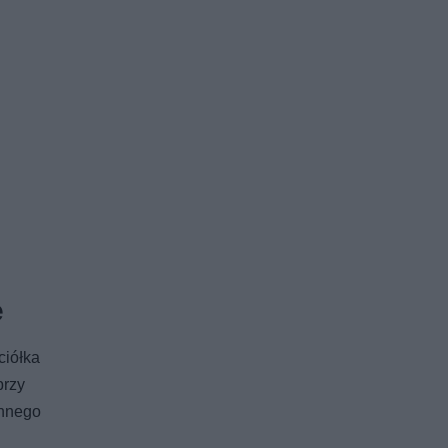
e
ciółka
przy
innego