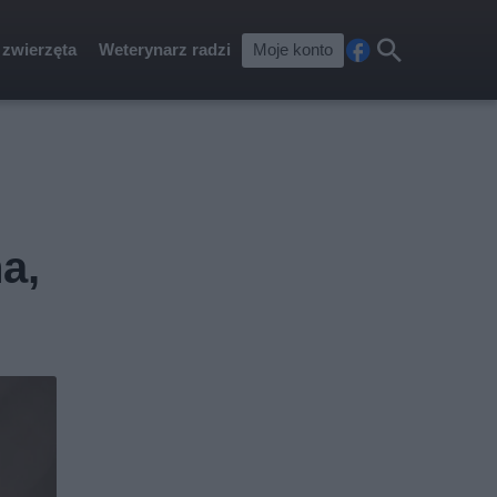
 zwierzęta
Weterynarz radzi
Moje konto
Fa
Szu
ceb
kaj
ook
a,