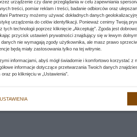
przez urządzenie czy dane przeglądania w celu zapewniania sperson
ych treści, pomiar reklam i treści, badanie odbiorców oraz ulepszan
fani Partnerzy możemy używać dokładnych danych geolokalizacyjn
tykę urządzenia do celów identyfikacji. Ponieważ cenimy Twoją pry
 Behawioryści ostrzegają przed popularnym błędem
z tych technologii poprzez kliknięcie „Akceptuję”. Zgoda jest dobro
ikając przycisk ustawień prywatności znajdujący się w lewym dolnym
a danych nie wymagają zgody użytkownika, ale masz prawo sprzeciw
ncje będą miały zastosowania tylko na tej witrynie.
szczególnie bolesne. Młoda kobieta miała psa od dziecka i nie
szymi informacjami, abyś mógł świadomie i komfortowo korzystać z
enna rutyna się zmieniła, nie było z kim wychodzić na spacery
gółowe informacje dotyczące przetwarzania Twoich danych znajdzi
s
oraz po kliknięciu w „Ustawienia”.
, aby przygarnęła nowego psa. Miał to być sposób na uporanie
a reagowała na takie pomysły stanowczą odmową i twierdziła,
USTAWIENIA