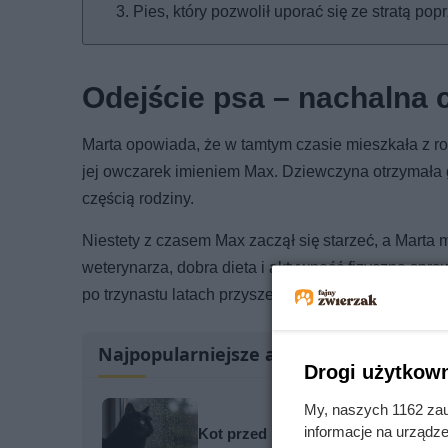
Pies, który pozwolił uporać się ze stratą po
Odejście psa – nachalna 
Marta opowiada, że w tamtym czasie mieszkała z r
jej owczarek imieniem Max. Dziewczyna otrzymała go
częścią rodziny.
Niestety z czasem Max zaczął się starzeć, a Marta 
weterynarza, dobra dieta i aktywność fizyczna spra
po trzynastu latach przyszedł czas pożegnania, na 
Najpopularniejsze artykuły
Drogi użytkown
My, naszych 1162 zau
informacje na urządze
Kot przed burzą zachowuje się dz