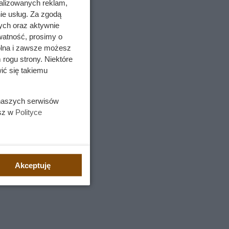
alizowanych reklam,
ie usług. Za zgodą
ych oraz aktywnie
watność, prosimy o
wolna i zawsze możesz
 rogu strony. Niektóre
ić się takiemu
 naszych serwisów
, a w
esz w
Polityce
 się z
 że Maxa
Akceptuję