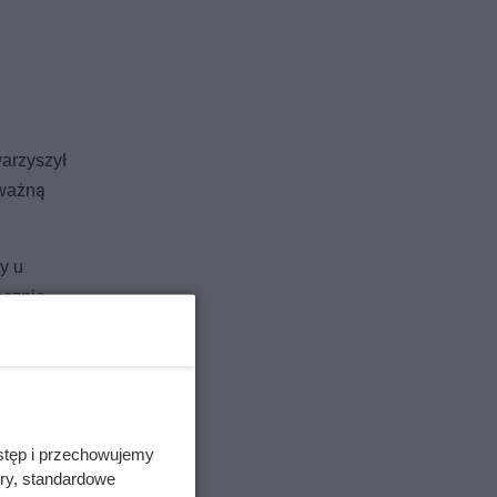
arzyszył
 ważną
y u
ecznie,
stęp i przechowujemy
ory, standardowe