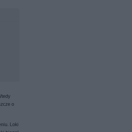
Wtedy
szcze o
niu. Loki