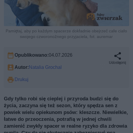
Pamiętaj, aby po każdym spacerze dokładnie obejrzeć całe ciało
swojego czworonożnego przyjaciela, fot. auremar
Opublikowano:
04.07.2026
Udostępnij
Autor:
Natalia Grochal
Drukuj
Gdy tylko robi się cieplej i przyroda budzi się do
życia, zaczyna się też sezon, który spędza sen z
powiek wielu opiekunom psów: kleszcze. Niewielkie,
łatwe do przeoczenia, potrafią w jednej chwili
zamienić zwykły spacer w realne ryzyko dla zdrowia
pupila. Czy da się skutecznie zabezpieczyć psa