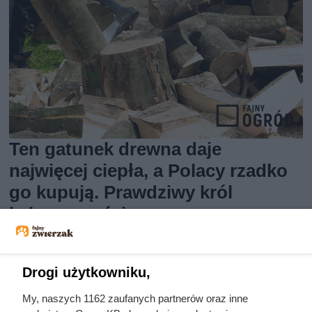
Ten gatunek drewna daje
najwięcej ciepła, a Polacy rzadko
go kupują. Prawdziwy król
kaloryczności
Drogi użytkowniku,
My, naszych 1162 zaufanych partnerów oraz inne