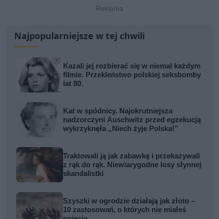
Najpopularniejsze w tej chwili
Kazali jej rozbierać się w niemal każdym
filmie. Przekleństwo polskiej seksbomby
lat 80.
Kat w spódnicy. Najokrutniejsza
nadzorczyni Auschwitz przed egzekucją
wykrzyknęła „Niech żyje Polska!”
Traktowali ją jak zabawkę i przekazywali
z rąk do rąk. Niewiarygodne losy słynnej
skandalistki
Szyszki w ogrodzie działają jak złoto –
10 zastosowań, o których nie miałeś
pojęcia