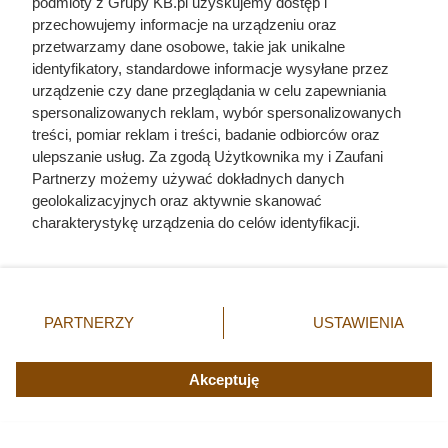
podmioty z Grupy KB.pl uzyskujemy dostęp i
przechowujemy informacje na urządzeniu oraz
przetwarzamy dane osobowe, takie jak unikalne
identyfikatory, standardowe informacje wysyłane przez
urządzenie czy dane przeglądania w celu zapewniania
spersonalizowanych reklam, wybór spersonalizowanych
treści, pomiar reklam i treści, badanie odbiorców oraz
ulepszanie usług. Za zgodą Użytkownika my i Zaufani
Partnerzy możemy używać dokładnych danych
Anna Kurkowska - krwawa randka
geolokalizacyjnych oraz aktywnie skanować
charakterystykę urządzenia do celów identyfikacji.
i zwłoki w ognisku
Ponieważ cenimy Twoją prywatność, prosimy o zgodę na
korzystanie z tych technologii poprzez kliknięcie
„Akceptuję”. Zgoda jest dobrowolna i zawsze możesz ją
zmienić/wycofać klikając przycisk ustawień prywatności
PARTNERZY
USTAWIENIA
znajdujący się w lewym dolnym rogu strony. Niektóre
rodzaje przetwarzania danych nie wymagają zgody
użytkownika, ale masz prawo sprzeciwić się takiemu
Akceptuję
przetwarzaniu. Preferencje będą miały zastosowania tylko
na tej witrynie.