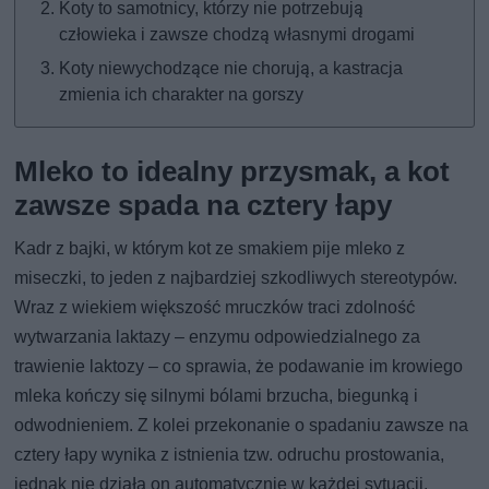
Koty to samotnicy, którzy nie potrzebują
człowieka i zawsze chodzą własnymi drogami
Koty niewychodzące nie chorują, a kastracja
zmienia ich charakter na gorszy
Mleko to idealny przysmak, a kot
zawsze spada na cztery łapy
Kadr z bajki, w którym kot ze smakiem pije mleko z
miseczki, to jeden z najbardziej szkodliwych stereotypów.
Wraz z wiekiem większość mruczków traci zdolność
wytwarzania laktazy – enzymu odpowiedzialnego za
trawienie laktozy – co sprawia, że podawanie im krowiego
mleka kończy się silnymi bólami brzucha, biegunką i
odwodnieniem. Z kolei przekonanie o spadaniu zawsze na
cztery łapy wynika z istnienia tzw. odruchu prostowania,
jednak nie działa on automatycznie w każdej sytuacji.