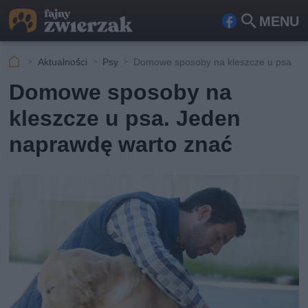
MENU
Fa
Szu
ceb
kaj
Aktualności
Psy
Domowe sposoby na kleszcze u psa
ook
Domowe sposoby na
kleszcze u psa. Jeden
naprawdę warto znać