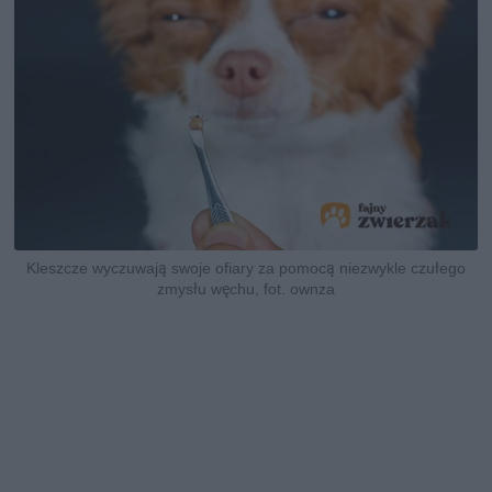
Kleszcze wyczuwają swoje ofiary za pomocą niezwykle czułego
zmysłu węchu, fot. ownza