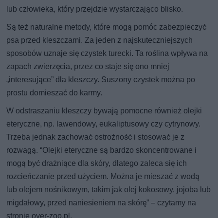
lub człowieka, który przejdzie wystarczająco blisko.
Są też naturalne metody, które mogą pomóc zabezpieczyć
psa przed kleszczami. Za jeden z najskuteczniejszych
sposobów uznaje się czystek turecki. Ta roślina wpływa na
zapach zwierzęcia, przez co staje się ono mniej
„interesujące” dla kleszczy. Suszony czystek można po
prostu domieszać do karmy.
W odstraszaniu kleszczy bywają pomocne również olejki
eteryczne, np. lawendowy, eukaliptusowy czy cytrynowy.
Trzeba jednak zachować ostrożność i stosować je z
rozwagą. “Olejki eteryczne są bardzo skoncentrowane i
mogą być drażniące dla skóry, dlatego zaleca się ich
rozcieńczanie przed użyciem. Można je mieszać z wodą
lub olejem nośnikowym, takim jak olej kokosowy, jojoba lub
migdałowy, przed naniesieniem na skórę” – czytamy na
stronie over-zoo.pl.