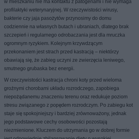
w mieszkaniu nie ma kontaktu z patogenami i nie wymaga
profilaktyki weterynaryjnej. W rzeczywistości wirusy,
bakterie czy jaja pasożytów przynosimy do domu
codziennie na własnych butach i ubraniach, dlatego brak
szczepień i regularnego odrobaczania jest dla mruczka
ogromnym ryzykiem. Kolejnym krzywdzącym
przekonaniem jest strach przed kastracją – niektórzy
obawiają się, że zabieg uczyni ze zwierzęcia leniwego,
smutnego grubaska bez energii.
W rzeczywistości kastracja chroni koty przed wieloma
groźnymi chorobami układu rozrodczego, zapobiega
niepożądanemu znaczeniu terenu oraz redukuje poziom
stresu związanego z popędem rozrodczym. Po zabiegu kot
staje się spokojniejszy i bardziej zrównoważony, jednak
jego podstawowe cechy osobowości pozostają
niezmienione. Kluczem do utrzymania go w dobrej formie
jest odpowiednie zbilansowanie diety o wysokiej