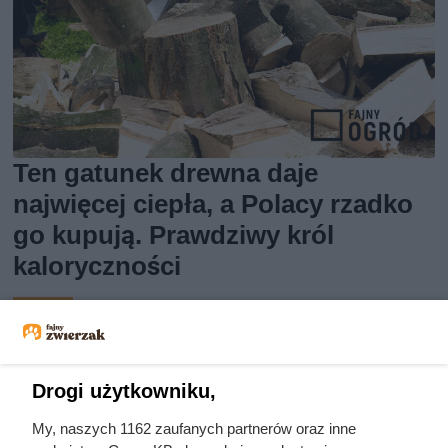
Ten gatunek drewna daje
najwięcej ciepła, a Polacy rzadko
go kupują. Prawdziwy król
kaloryczności
Drogi użytkowniku,
My, naszych 1162 zaufanych partnerów oraz inne