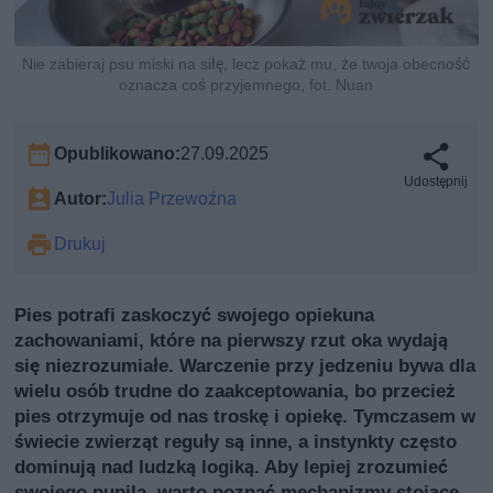
Nie zabieraj psu miski na siłę, lecz pokaż mu, że twoja obecność
oznacza coś przyjemnego, fot. Nuan
Opublikowano:
27.09.2025
Udostępnij
Autor:
Julia Przewoźna
Drukuj
Pies potrafi zaskoczyć swojego opiekuna
zachowaniami, które na pierwszy rzut oka wydają
się niezrozumiałe. Warczenie przy jedzeniu bywa dla
wielu osób trudne do zaakceptowania, bo przecież
pies otrzymuje od nas troskę i opiekę. Tymczasem w
świecie zwierząt reguły są inne, a instynkty często
dominują nad ludzką logiką. Aby lepiej zrozumieć
swojego pupila, warto poznać mechanizmy stojące