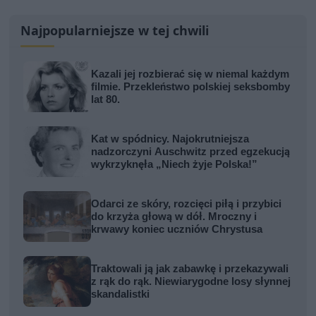
Najpopularniejsze w tej chwili
Kazali jej rozbierać się w niemal każdym
filmie. Przekleństwo polskiej seksbomby
lat 80.
Kat w spódnicy. Najokrutniejsza
nadzorczyni Auschwitz przed egzekucją
wykrzyknęła „Niech żyje Polska!”
Odarci ze skóry, rozcięci piłą i przybici
do krzyża głową w dół. Mroczny i
krwawy koniec uczniów Chrystusa
Traktowali ją jak zabawkę i przekazywali
z rąk do rąk. Niewiarygodne losy słynnej
skandalistki