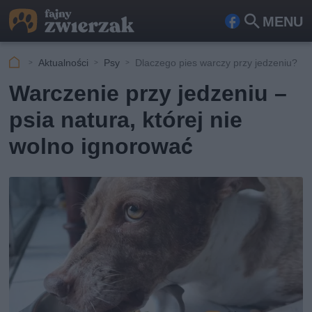
MENU
Fa
Szu
ceb
kaj
Aktualności
Psy
Dlaczego pies warczy przy jedzeniu?
ook
Warczenie przy jedzeniu –
psia natura, której nie
wolno ignorować