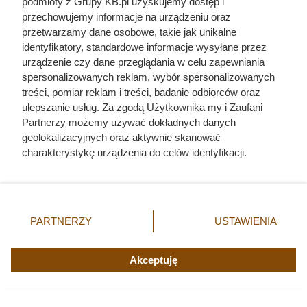
podmioty z Grupy KB.pl uzyskujemy dostęp i
przechowujemy informacje na urządzeniu oraz
przetwarzamy dane osobowe, takie jak unikalne
identyfikatory, standardowe informacje wysyłane przez
urządzenie czy dane przeglądania w celu zapewniania
spersonalizowanych reklam, wybór spersonalizowanych
treści, pomiar reklam i treści, badanie odbiorców oraz
ulepszanie usług. Za zgodą Użytkownika my i Zaufani
Partnerzy możemy używać dokładnych danych
geolokalizacyjnych oraz aktywnie skanować
charakterystykę urządzenia do celów identyfikacji.
W szkole mówili o wielkiej miłości.
Ponieważ cenimy Twoją prywatność, prosimy o zgodę na
Prawda o ślubie Zygmunta i
korzystanie z tych technologii poprzez kliknięcie
Barbary jest o wiele bardziej
„Akceptuję”. Zgoda jest dobrowolna i zawsze możesz ją
zmienić/wycofać klikając przycisk ustawień prywatności
cyniczna
PARTNERZY
USTAWIENIA
znajdujący się w lewym dolnym rogu strony. Niektóre
rodzaje przetwarzania danych nie wymagają zgody
użytkownika, ale masz prawo sprzeciwić się takiemu
Akceptuję
przetwarzaniu. Preferencje będą miały zastosowania tylko
na tej witrynie.