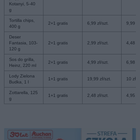
Kotanyi, 5-40
g
Tortilla chips,
2+1 gratis
6,99 zł/szt.
9,99 zł
400 g
Deser
Fantasia, 103-
2+1 gratis
2,99 zł/szt.
4,48 zł
120 g
Sos do grilla,
2+1 gratis
4,99 zł/szt.
6,98 zł
Heinz, 220 ml
Lody Zielona
1+1 gratis
19,99 zł/szt.
10 zł/s
Budka, 1 l
Zottarella, 125
1+1 gratis
2,48 zł/szt.
4,95 zł
g