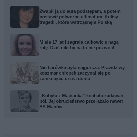
Zwabił ją do auta podstępem, a potem
postawił potworne ultimatum. Kulisy
tragedii, która wstrząsnęła Polską
Miała 17 lat i zagrała całkowicie nagą
rolę. Dziś nikt by na to nie pozwolił
Nie harówka była najgorsza. Prawdziwy
koszmar chłopek zaczynał się po
zamknięciu drzwi domu
„Kobyła z Majdanka” kochała zadawać
ból. Jej okrucieństwo przerażało nawet
SS-Manów