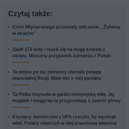
Czytaj także:
Córki Młynarskiego przerwały milczenie. „Żyliśmy
w strachu”
Zjadł 174 koty i rzucił się na nogę kolesia z
okrętu. Mroczny przypadek żołnierza z Polski
Ta wojna po raz pierwszy złamała potęgę
imperialnej Rosji. Mało kto o niej pamięta
Ta Polka trzymała w garści europejską elitę. Jej
majątek i osiągnięcia przyprawiają o zawrót głowy
6 tysięcy morderców z UPA ruszyło, by wyrżnąć
wieś. Polacy stworzyli w niej prawdziwą twierdzę