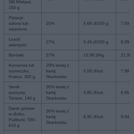
SM Mlekpol,
150 g
Pistacje
solone lub
25%
5,69 zł/100 g
7,59 z
niesolone
Łosoś
27%
6,49 zł/100 g
8,99 z
atlantycki
Borówki
27%
15,99 zł/kg
21,99 
Konserwa lub
29% taniej z
szyneczka,
kartą
5,59 zł/szt.
7,98 zł
Krakus, 300 g
Skarbonka
Serek
30% taniej z
puszysty,
kartą
4,85 zł/szt.
6,95 zł
Tartare, 140 g
Skarbonka
Danie gotowe
30% taniej z
w słoiku,
kartą
6,95 zł/szt.
9,94 zł
Pudliszki, 590-
Skarbonka
610 g