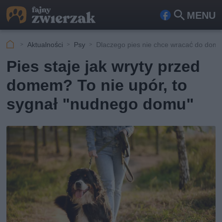
MENU
Fa
Szu
ceb
kaj
Aktualności
Psy
Dlaczego pies nie chce wracać do dom
ook
Pies staje jak wryty przed
domem? To nie upór, to
sygnał "nudnego domu"