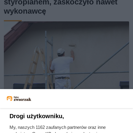
styropianem, zaskoczyło nawet
wykonawcę
Te elewacje były hitem w 2010–
Drogi użytkowniku,
2016. Dziś właściciele domów się
My, naszych 1162 zaufanych partnerów oraz inne
ich wstydzą