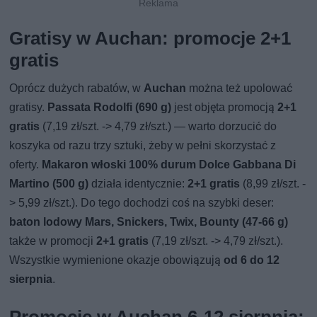
Gratisy w Auchan: promocje 2+1
gratis
Oprócz dużych rabatów, w
Auchan
można też upolować
gratisy.
Passata Rodolfi (690 g)
jest objęta promocją
2+1
gratis
(7,19 zł/szt. -> 4,79 zł/szt.) — warto dorzucić do
koszyka od razu trzy sztuki, żeby w pełni skorzystać z
oferty.
Makaron włoski 100% durum Dolce Gabbana Di
Martino (500 g)
działa identycznie:
2+1 gratis
(8,99 zł/szt. -
> 5,99 zł/szt.). Do tego dochodzi coś na szybki deser:
baton lodowy Mars, Snickers, Twix, Bounty (47-66 g)
także w promocji
2+1 gratis
(7,19 zł/szt. -> 4,79 zł/szt.).
Wszystkie wymienione okazje obowiązują
od 6 do 12
sierpnia
.
Promocje w Auchan 6-12 sierpnia: