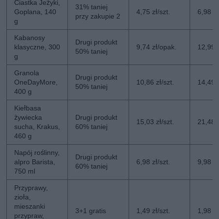
Ciastka Jeżyki,
31% taniej
Goplana, 140
4,75 zł/szt.
6,98 zł
przy zakupie 2
g
Kabanosy
Drugi produkt
klasyczne, 300
9,74 zł/opak.
12,99 
50% taniej
g
Granola
Drugi produkt
OneDayMore,
10,86 zł/szt.
14,49 z
50% taniej
400 g
Kiełbasa
żywiecka
Drugi produkt
15,03 zł/szt.
21,48 z
sucha, Krakus,
60% taniej
460 g
Napój roślinny,
Drugi produkt
alpro Barista,
6,98 zł/szt.
9,98 zł
60% taniej
750 ml
Przyprawy,
zioła,
mieszanki
3+1 gratis
1,49 zł/szt.
1,98 zł
przypraw,