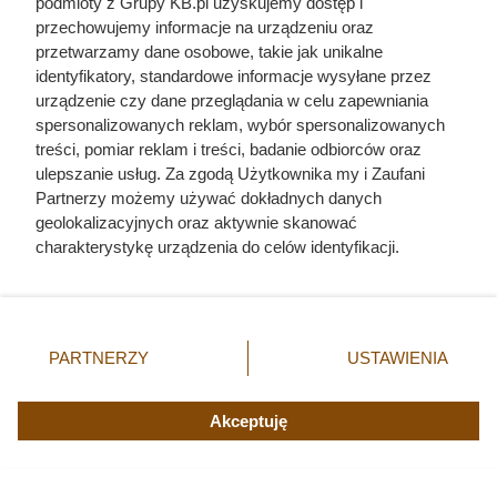
podmioty z Grupy KB.pl uzyskujemy dostęp i
przechowujemy informacje na urządzeniu oraz
przetwarzamy dane osobowe, takie jak unikalne
identyfikatory, standardowe informacje wysyłane przez
urządzenie czy dane przeglądania w celu zapewniania
spersonalizowanych reklam, wybór spersonalizowanych
treści, pomiar reklam i treści, badanie odbiorców oraz
ulepszanie usług. Za zgodą Użytkownika my i Zaufani
Partnerzy możemy używać dokładnych danych
geolokalizacyjnych oraz aktywnie skanować
charakterystykę urządzenia do celów identyfikacji.
Ponieważ cenimy Twoją prywatność, prosimy o zgodę na
korzystanie z tych technologii poprzez kliknięcie
„Akceptuję”. Zgoda jest dobrowolna i zawsze możesz ją
zmienić/wycofać klikając przycisk ustawień prywatności
PARTNERZY
USTAWIENIA
Ten gatunek drewna daje
znajdujący się w lewym dolnym rogu strony. Niektóre
rodzaje przetwarzania danych nie wymagają zgody
najwięcej ciepła, a Polacy rzadko
użytkownika, ale masz prawo sprzeciwić się takiemu
Akceptuję
go kupują. Prawdziwy król
przetwarzaniu. Preferencje będą miały zastosowania tylko
kaloryczności
na tej witrynie.