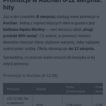
hity
Już w ten czwartek (
6 sierpnia
) startują nowe promocje w
Auchan
. Jedną z najmocniejszych ofert w gazetce jest
kiełbasa śląska Morliny
— sieć dorzuca rabat „
drugi
produkt 90% taniej
”. Co ważne, w promocji możesz
dowolnie mieszać różne ulubione warianty, żeby najlepiej
wykorzystać zniżkę. Oferta obowiązuje
do 12 sierpnia
.
Sprawdźmy, co jeszcze warto wrzucić do koszyka w tej
edycji promocji.
Promocje w Auchan (6-12.08)
Cena
Cena 
Produkt
Rabat
promocyjna
promo
(10-12.08) Ser
w plastrach,
41%
3,49 zł/szt.
5,98 zł