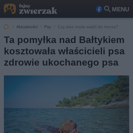
MENU
Fa
Szu
ceb
kaj
Aktualności
Psy
Czy pies może wejść do morza?
ook
Ta pomyłka nad Bałtykiem
kosztowała właścicieli psa
zdrowie ukochanego psa