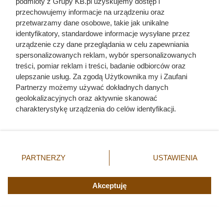
podmioty z Grupy KB.pl uzyskujemy dostęp i
przechowujemy informacje na urządzeniu oraz
przetwarzamy dane osobowe, takie jak unikalne
Ten gatunek drewna daje
identyfikatory, standardowe informacje wysyłane przez
najwięcej ciepła, a Polacy rzadko
urządzenie czy dane przeglądania w celu zapewniania
spersonalizowanych reklam, wybór spersonalizowanych
go kupują. Prawdziwy król
treści, pomiar reklam i treści, badanie odbiorców oraz
kaloryczności
ulepszanie usług. Za zgodą Użytkownika my i Zaufani
Partnerzy możemy używać dokładnych danych
geolokalizacyjnych oraz aktywnie skanować
charakterystykę urządzenia do celów identyfikacji.
Ponieważ cenimy Twoją prywatność, prosimy o zgodę na
korzystanie z tych technologii poprzez kliknięcie
„Akceptuję”. Zgoda jest dobrowolna i zawsze możesz ją
zmienić/wycofać klikając przycisk ustawień prywatności
PARTNERZY
USTAWIENIA
znajdujący się w lewym dolnym rogu strony. Niektóre
rodzaje przetwarzania danych nie wymagają zgody
użytkownika, ale masz prawo sprzeciwić się takiemu
Akceptuję
przetwarzaniu. Preferencje będą miały zastosowania tylko
na tej witrynie.