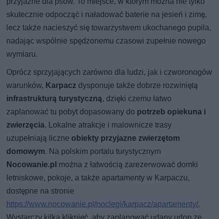
przyjazne dla psów. To miejsce, w którym można nie tylko
skutecznie odpocząć i naładować baterie na jesień i zimę,
lecz także nacieszyć się towarzystwem ukochanego pupila,
nadając wspólnie spędzonemu czasowi zupełnie nowego
wymiaru.
Oprócz sprzyjających zarówno dla ludzi, jak i czworonogów
warunków,
Karpacz
dysponuje także dobrze rozwiniętą
infrastrukturą turystyczną
, dzięki czemu łatwo
zaplanować tu pobyt dopasowany do
potrzeb opiekuna i
zwierzęcia
. Lokalne atrakcje i malownicze trasy
uzupełniają liczne
obiekty przyjazne zwierzętom
domowym
. Na polskim portalu turystycznym
Nocowanie.pl
można z łatwością zarezerwować domki
letniskowe, pokoje, a także apartamenty w Karpaczu,
dostępne na stronie
https://www.nocowanie.pl/noclegi/karpacz/apartamenty/
.
Wystarczy kilka kliknięć, aby zaplanować udany urlop ze