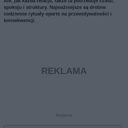
Ale, jak każda relacja, także ta potrzebuje czasu,
spokoju i struktury. Najważniejsze są drobne
codzienne rytuały oparte na przewidywalności i
konsekwencji.