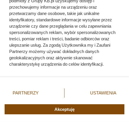
podmioty z Grupy KB.pl uzyskujemy dostęp i
przechowujemy informacje na urządzeniu oraz
przetwarzamy dane osobowe, takie jak unikalne
Żona Sienkiewicza uciekła
identyfikatory, standardowe informacje wysyłane przez
urządzenie czy dane przeglądania w celu zapewniania
podczas podróży poślubnej.
spersonalizowanych reklam, wybór spersonalizowanych
Powód do dziś szokuje
treści, pomiar reklam i treści, badanie odbiorców oraz
ulepszanie usług. Za zgodą Użytkownika my i Zaufani
Partnerzy możemy używać dokładnych danych
geolokalizacyjnych oraz aktywnie skanować
charakterystykę urządzenia do celów identyfikacji.
Ponieważ cenimy Twoją prywatność, prosimy o zgodę na
korzystanie z tych technologii poprzez kliknięcie
„Akceptuję”. Zgoda jest dobrowolna i zawsze możesz ją
zmienić/wycofać klikając przycisk ustawień prywatności
PARTNERZY
USTAWIENIA
znajdujący się w lewym dolnym rogu strony. Niektóre
rodzaje przetwarzania danych nie wymagają zgody
użytkownika, ale masz prawo sprzeciwić się takiemu
Akceptuję
przetwarzaniu. Preferencje będą miały zastosowania tylko
na tej witrynie.