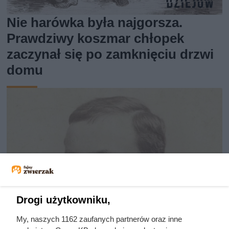
Nie harówka była najgorsza.
Prawdziwy koszmar chłopek
zaczynał się po zamknięciu drzwi
domu
Drogi użytkowniku,
My, naszych 1162 zaufanych partnerów oraz inne