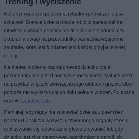
Trening i wyciszenie
Kolejnym godnym polecenia rytuałem jest uczenie psa
sztuczek. Starsze dziecko może robić to samodzielnie,
młodsze wymaga pomocy rodzica. Nauka siadania czy
skupiania uwagi na przewodniku wzmacnia wzajemne
zaufanie, które jest fundamentem każdej przyjacielskiej
relacji.
Na koniec możemy zaproponować dziecku rytuał
pożegnania psa przed nocnym spoczynkiem. Maluch może
na przykład wręczyć zwierzęciu jego ulubiony gryzak, który
pomoże mu wyciszyć się po dniu pełnym wrażeń. Polecane
gryzaki
znajdziesz tu
.
Pamiętaj, aby nigdy nie zostawiać dziecka z psem bez
nadzoru1 Jeśli zauważysz u czworonoga sygnały stresu
(oblizywanie się, odwracanie głowy, ziewanie) lub gdy
dziecko jest zbyt natarczywe, natychmiast przerwij ich