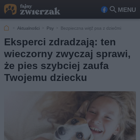
MENU
Fa
Szu
ceb
kaj
Aktualności
Psy
Bezpieczna więź psa z dziećmi
ook
Eksperci zdradzają: ten
wieczorny zwyczaj sprawi,
że pies szybciej zaufa
Twojemu dziecku