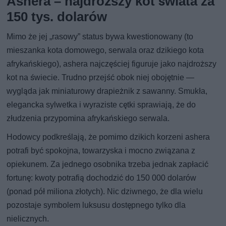
Ashera – najdroższy kot świata za
150 tys. dolarów
Mimo że jej „rasowy” status bywa kwestionowany (to
mieszanka kota domowego, serwala oraz dzikiego kota
afrykańskiego), ashera najczęściej figuruje jako najdroższy
kot na świecie. Trudno przejść obok niej obojętnie —
wygląda jak miniaturowy drapieżnik z sawanny. Smukła,
elegancka sylwetka i wyraziste cętki sprawiają, że do
złudzenia przypomina afrykańskiego serwala.
Hodowcy podkreślają, że pomimo dzikich korzeni ashera
potrafi być spokojna, towarzyska i mocno związana z
opiekunem. Za jednego osobnika trzeba jednak zapłacić
fortunę: kwoty potrafią dochodzić do 150 000 dolarów
(ponad pół miliona złotych). Nic dziwnego, że dla wielu
pozostaje symbolem luksusu dostępnego tylko dla
nielicznych.