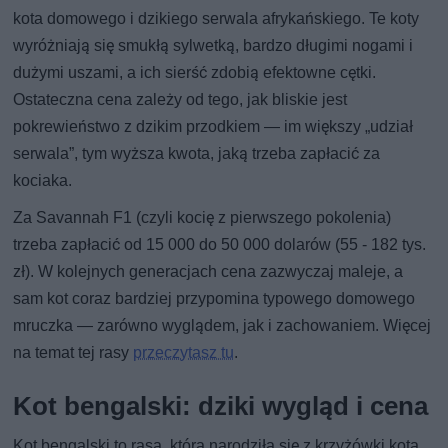
kota domowego i dzikiego serwala afrykańskiego. Te koty
wyróżniają się smukłą sylwetką, bardzo długimi nogami i
dużymi uszami, a ich sierść zdobią efektowne cętki.
Ostateczna cena zależy od tego, jak bliskie jest
pokrewieństwo z dzikim przodkiem — im większy „udział
serwala”, tym wyższa kwota, jaką trzeba zapłacić za
kociaka.
Za Savannah F1 (czyli kocię z pierwszego pokolenia)
trzeba zapłacić od 15 000 do 50 000 dolarów (55 - 182 tys.
zł). W kolejnych generacjach cena zazwyczaj maleje, a
sam kot coraz bardziej przypomina typowego domowego
mruczka — zarówno wyglądem, jak i zachowaniem. Więcej
na temat tej rasy
przeczytasz tu
.
Kot bengalski: dziki wygląd i cena
Kot bengalski to rasa, która narodziła się z krzyżówki kota