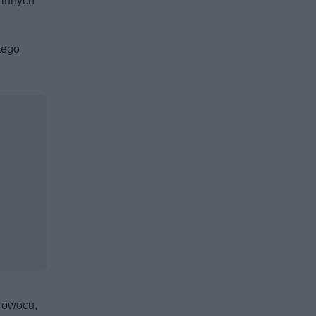
 innych
tego
k owocu,