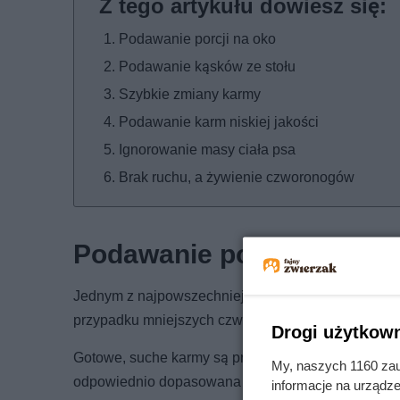
Podawanie porcji na oko
Podawanie kąsków ze stołu
Szybkie zmiany karmy
Podawanie karm niskiej jakości
Ignorowanie masy ciała psa
Brak ruchu, a żywienie czworonogów
Podawanie porcji na oko
Jednym z najpowszechniejszych błędów żywieniowy
przypadku mniejszych czworonogów, które bardzo ł
Drogi użytkown
Gotowe, suche karmy są produktami wysokokaloryczn
My, naszych 1160 zau
odpowiednio dopasowana do jego wieku, stanu zdr
informacje na urządze