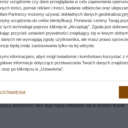
przez urządzenie czy dane przeglądania w celu zapewniania sperson
.
ych treści, pomiar reklam i treści, badanie odbiorców oraz ulepszan
fani Partnerzy możemy używać dokładnych danych geolokalizacyjn
tykę urządzenia do celów identyfikacji. Ponieważ cenimy Twoją pry
z tych technologii poprzez kliknięcie „Akceptuję”. Zgoda jest dobro
ikając przycisk ustawień prywatności znajdujący się w lewym dolnym
a danych nie wymagają zgody użytkownika, ale masz prawo sprzeciw
 i mlekiem. Gigantyczne gratisy w ALDI!
ncje będą miały zastosowania tylko na tej witrynie.
szymi informacjami, abyś mógł świadomie i komfortowo korzystać z
gółowe informacje dotyczące przetwarzania Twoich danych znajdzi
zeń? Prawda o napadach ogniskowych mocno Cię zaskoczy
s
oraz po kliknięciu w „Ustawienia”.
USTAWIENIA
 u psów. Warto pamiętać, że wszystkie nadprogramowe kalorie w
jszą aktywność. Bez tego będą odkładać się w postaci tkanki