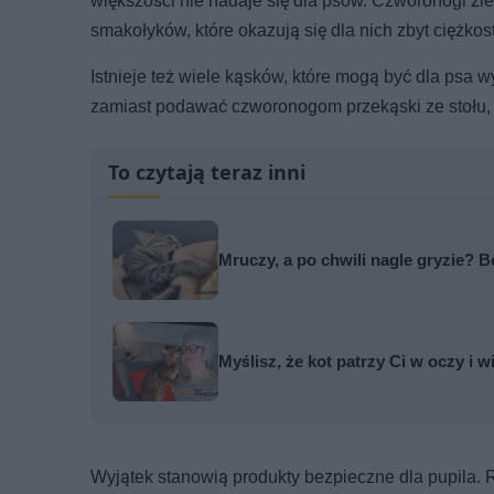
większości nie nadaje się dla psów. Czworonogi źle
smakołyków, które okazują się dla nich zbyt ciężkos
Istnieje też wiele kąsków, które mogą być dla psa w
zamiast podawać czworonogom przekąski ze stołu, 
To czytają teraz inni
Mruczy, a po chwili nagle gryzie?
Myślisz, że kot patrzy Ci w oczy i w
Wyjątek stanowią produkty bezpieczne dla pupila.