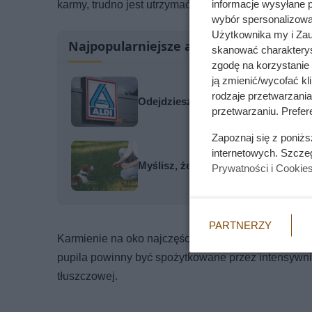
informacje wysyłane 
karmy, trudno jest utrzymać prawidłową wagę pupila
wybór spersonalizowan
Użytkownika my i Zau
Najpopularniejsze artykuły
skanować charakterys
zgodę na korzystanie 
ją zmienić/wycofać kl
rodzaje przetwarzani
Odejdziesz od kasy z darmową kawą
przetwarzaniu. Prefere
Zapoznaj się z poniż
internetowych. Szcze
Myślisz, że pies patrzy w przestr
Prywatności i Cookie
PARTNERZY
Karmienie na oko najczęściej prowadzi do otyłości
pupila powinny być spożytkowane przez intensywnie
tłuszczowej.