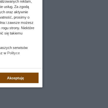
alizowanych reklam,
ie usług. Za zgodą
ych oraz aktywnie
watność, prosimy o
wolna i zawsze możesz
 rogu strony. Niektóre
ić się takiemu
 naszych serwisów
esz w
Polityce
Akceptuję
 diecie