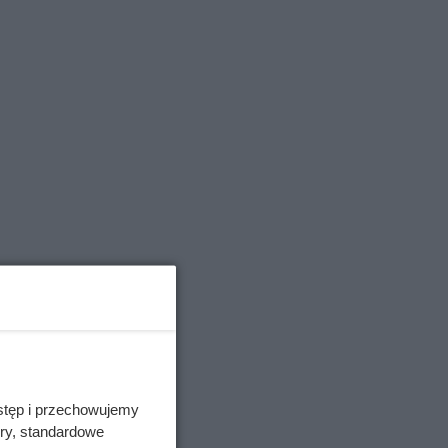
oźne w
stęp i przechowujemy
nia
ory, standardowe