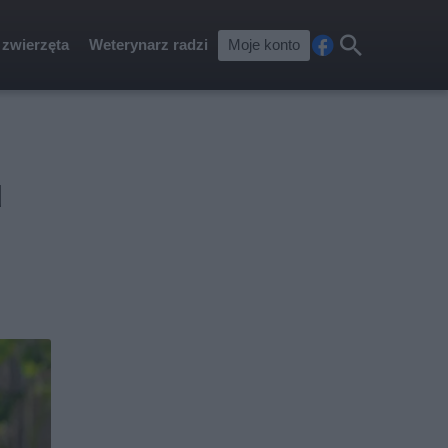
 zwierzęta
Weterynarz radzi
Moje konto
Fa
Szu
ceb
kaj
ook
u