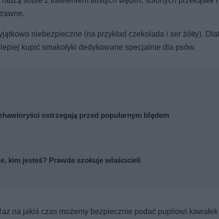
 radzą sobie z trawieniem tłustych wędlin, solonych przekąsek i
trawne.
yjątkowo niebezpieczne (na przykład czekolada i ser żółty). Dla
lepiej kupić smakołyki dedykowane specjalnie dla psów.
 Behawioryści ostrzegają przed popularnym błędem
ie, kim jesteś? Prawda szokuje właścicieli
 Raz na jakiś czas możemy bezpiecznie podać pupilowi kawałe