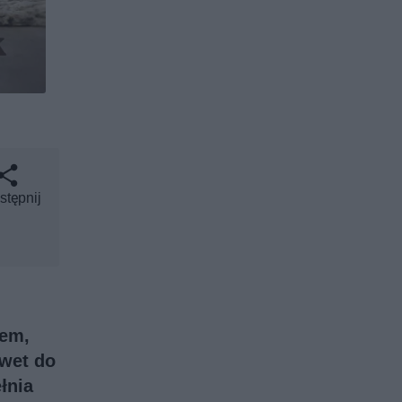
stępnij
iem,
wet do
łnia