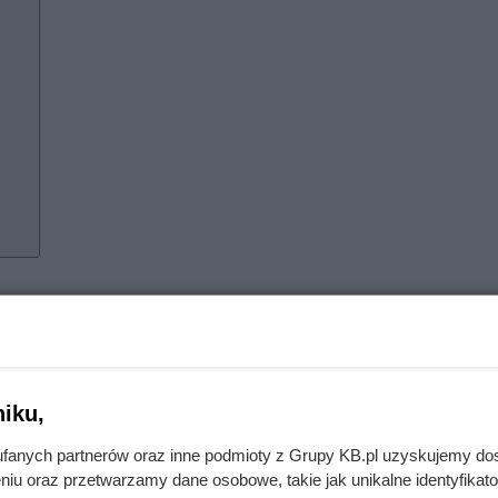
ch jest podawanie psom karmy na oko. Jest to szczególnie gr
atwo przekarmić.
iku,
ymi. Dlatego wielkość porcji jedzenia dla pupila powinna być
fanych partnerów oraz inne podmioty z Grupy KB.pl uzyskujemy do
owia, aktywności oraz masy ciała. Bez odpowiedniego dozowa
niu oraz przetwarzamy dane osobowe, takie jak unikalne identyfikat