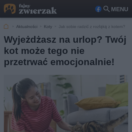
MENU
Fa
Szu
ceb
kaj
Aktualności
Koty
Jak sobie radzić z rozłąką z kotem?
ook
Wyjeżdżasz na urlop? Twój
kot może tego nie
przetrwać emocjonalnie!