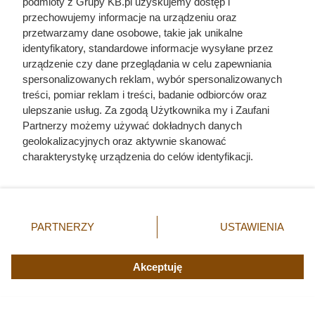
podmioty z Grupy KB.pl uzyskujemy dostęp i
przechowujemy informacje na urządzeniu oraz
przetwarzamy dane osobowe, takie jak unikalne
identyfikatory, standardowe informacje wysyłane przez
urządzenie czy dane przeglądania w celu zapewniania
spersonalizowanych reklam, wybór spersonalizowanych
treści, pomiar reklam i treści, badanie odbiorców oraz
ulepszanie usług. Za zgodą Użytkownika my i Zaufani
Partnerzy możemy używać dokładnych danych
geolokalizacyjnych oraz aktywnie skanować
charakterystykę urządzenia do celów identyfikacji.
Ponieważ cenimy Twoją prywatność, prosimy o zgodę na
korzystanie z tych technologii poprzez kliknięcie
Nie harówka była najgorsza.
„Akceptuję”. Zgoda jest dobrowolna i zawsze możesz ją
zmienić/wycofać klikając przycisk ustawień prywatności
Prawdziwy koszmar chłopek
PARTNERZY
USTAWIENIA
znajdujący się w lewym dolnym rogu strony. Niektóre
zaczynał się po zamknięciu drzwi
rodzaje przetwarzania danych nie wymagają zgody
domu
użytkownika, ale masz prawo sprzeciwić się takiemu
Akceptuję
przetwarzaniu. Preferencje będą miały zastosowania tylko
na tej witrynie.