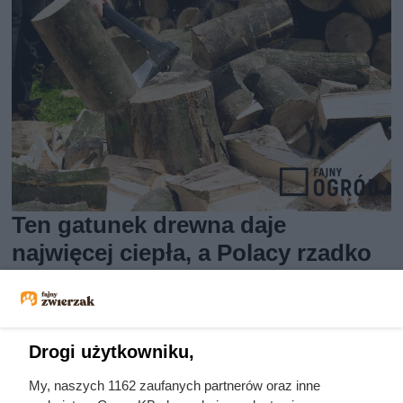
Ten gatunek drewna daje
najwięcej ciepła, a Polacy rzadko
go kupują. Prawdziwy król
kaloryczności
Drogi użytkowniku,
My, naszych 1162 zaufanych partnerów oraz inne