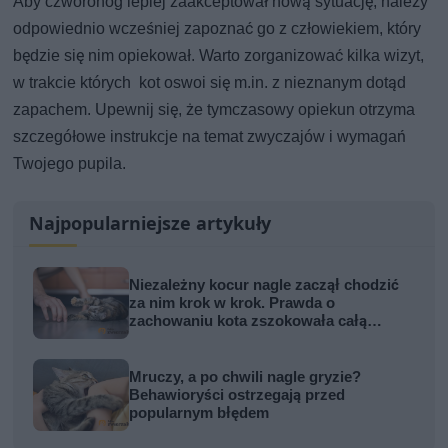
Aby czworonóg lepiej zaakceptował nową sytuację, należy
odpowiednio wcześniej zapoznać go z człowiekiem, który
będzie się nim opiekował. Warto zorganizować kilka wizyt,
w trakcie których kot oswoi się m.in. z nieznanym dotąd
zapachem. Upewnij się, że tymczasowy opiekun otrzyma
szczegółowe instrukcje na temat zwyczajów i wymagań
Twojego pupila.
Najpopularniejsze artykuły
Niezależny kocur nagle zaczął chodzić
za nim krok w krok. Prawda o
zachowaniu kota zszokowała całą
rodzinę
Mruczy, a po chwili nagle gryzie?
Behawioryści ostrzegają przed
popularnym błędem