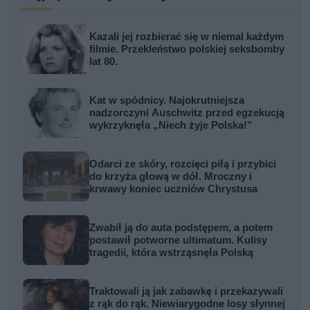
Kazali jej rozbierać się w niemal każdym
filmie. Przekleństwo polskiej seksbomby
lat 80.
Kat w spódnicy. Najokrutniejsza
nadzorczyni Auschwitz przed egzekucją
wykrzyknęła „Niech żyje Polska!”
Odarci ze skóry, rozcięci piłą i przybici
do krzyża głową w dół. Mroczny i
krwawy koniec uczniów Chrystusa
Zwabił ją do auta podstępem, a potem
postawił potworne ultimatum. Kulisy
tragedii, która wstrząsnęła Polską
Traktowali ją jak zabawkę i przekazywali
z rąk do rąk. Niewiarygodne losy słynnej