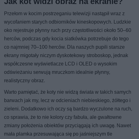
Jak kot widzi obraz na ekranie?
Przełom w kocim postrzeganiu telewizji nastąpił wraz z
wycofaniem starych odbiorników kineskopowych. Ludzkie
oko rejestruje płynny ruch przy częstotliwości około 50–60
herców, podczas gdy kocia siatkówka potrzebuje do tego
co najmniej 70–100 herców. Dla naszych pupili starsze
ekrany migotały niczym dyskotekowy stroboskop, jednak
współczesne wyświetlacze LCD i OLED o wysokim
odświeżaniu serwują mruczkom idealnie płynny,
realistyczny obraz.
Warto pamiętać, że koty nie widzą świata w takich samych
barwach jak my, lecz w odcieniach niebieskiego, żółtego i
zieleni. Dodatkowo ich oczy są bardzo wyczulone na ruch,
co sprawia, że to nie kolory czy fabuła, ale gwałtowne
zmiany położenia obiektów przyciągają ich uwagę. Nawet
mała plamka przesuwająca się po jaśniejszym tle