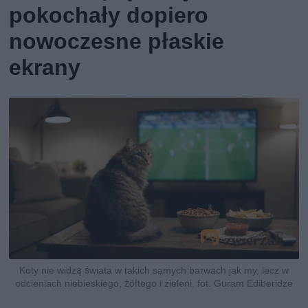
pokochały dopiero
nowoczesne płaskie
ekrany
Koty nie widzą świata w takich samych barwach jak my, lecz w
odcieniach niebieskiego, żółtego i zieleni, fot. Guram Ediberidze