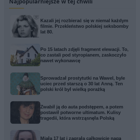
Najpopularniejsze w tej chwili
Kazali jej rozbierać się w niemal każdym
filmie. Przekleństwo polskiej seksbomby
lat 80.
Po 15 latach zdjęli fragment elewacji. To,
co zastali pod styropianem, zaskoczyło
nawet wykonawcę
Sprowadzał prostytutki na Wawel, byle
uciec przed starszą o 30 lat Anną. Ten
polski król był wielką porażką
Zwabił ją do auta podstępem, a potem
postawił potworne ultimatum. Kulisy
tragedii, która wstrząsnęła Polską
Miała 17 lat i zagrała całkowicie nagą