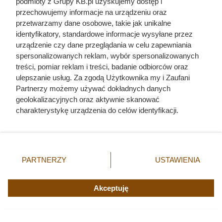
podmioty z Grupy KB.pl uzyskujemy dostęp i
przechowujemy informacje na urządzeniu oraz
przetwarzamy dane osobowe, takie jak unikalne
identyfikatory, standardowe informacje wysyłane przez
urządzenie czy dane przeglądania w celu zapewniania
spersonalizowanych reklam, wybór spersonalizowanych
treści, pomiar reklam i treści, badanie odbiorców oraz
ulepszanie usług. Za zgodą Użytkownika my i Zaufani
Partnerzy możemy używać dokładnych danych
geolokalizacyjnych oraz aktywnie skanować
charakterystykę urządzenia do celów identyfikacji.
Ponieważ cenimy Twoją prywatność, prosimy o zgodę na
korzystanie z tych technologii poprzez kliknięcie
To od jego nazwiska pochodzi
„Akceptuję”. Zgoda jest dobrowolna i zawsze możesz ją
słowo sadyzm. W pełni sobie na
zmienić/wycofać klikając przycisk ustawień prywatności
PARTNERZY
USTAWIENIA
znajdujący się w lewym dolnym rogu strony. Niektóre
to zasłużył
rodzaje przetwarzania danych nie wymagają zgody
użytkownika, ale masz prawo sprzeciwić się takiemu
Akceptuję
przetwarzaniu. Preferencje będą miały zastosowania tylko
na tej witrynie.