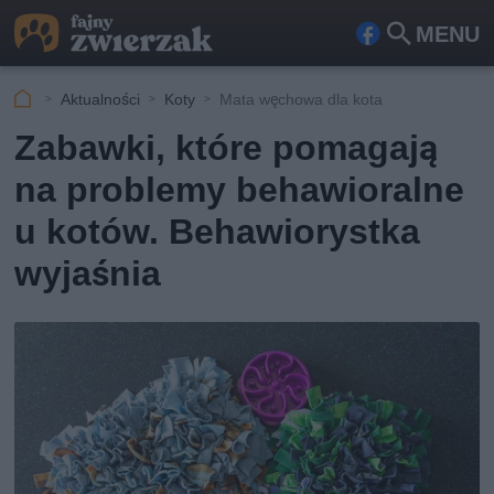
MENU
Fa
Szu
ceb
kaj
Aktualności
Koty
Mata węchowa dla kota
ook
Zabawki, które pomagają
na problemy behawioralne
u kotów. Behawiorystka
wyjaśnia