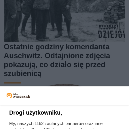
Ostatnie godziny komendanta
Auschwitz. Odtajnione zdjęcia
pokazują, co działo się przed
szubienicą
Drogi użytkowniku,
My, naszych 1162 zaufanych partnerów oraz inne