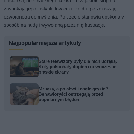
dostać się do smacznego kąska, co w jakimś stopniu
zaspokaja jego instynkt łowiecki. Po drugie zmuszają
czworonoga do myślenia. Po trzecie stanowią doskonały
sposób na nudę i wywołaną przez nią frustrację.
Najpopularniejsze artykuły
Stare telewizory były dla nich udręką.
Koty pokochały dopiero nowoczesne
płaskie ekrany
Mruczy, a po chwili nagle gryzie?
Behawioryści ostrzegają przed
popularnym błędem