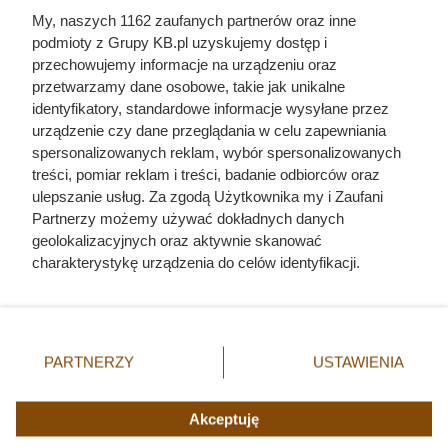
Najgorszy rok w życiu Mieszka II!
My, naszych 1162 zaufanych partnerów oraz inne
Jak zaledwie jedno uderzenie
podmioty z Grupy KB.pl uzyskujemy dostęp i
zniszczyło potęgę polskiego
przechowujemy informacje na urządzeniu oraz
przetwarzamy dane osobowe, takie jak unikalne
króla?
identyfikatory, standardowe informacje wysyłane przez
urządzenie czy dane przeglądania w celu zapewniania
spersonalizowanych reklam, wybór spersonalizowanych
treści, pomiar reklam i treści, badanie odbiorców oraz
ulepszanie usług. Za zgodą Użytkownika my i Zaufani
Partnerzy możemy używać dokładnych danych
Fajny Zwierzak
geolokalizacyjnych oraz aktywnie skanować
Mapa strony
charakterystykę urządzenia do celów identyfikacji.
Inne serwisy Grupy KB.pl
Ponieważ cenimy Twoją prywatność, prosimy o zgodę na
Informacje prawne
korzystanie z tych technologii poprzez kliknięcie
„Akceptuję”. Zgoda jest dobrowolna i zawsze możesz ją
zmienić/wycofać klikając przycisk ustawień prywatności
PARTNERZY
USTAWIENIA
znajdujący się w lewym dolnym rogu strony. Niektóre
© 2019-2026 Grupa KB.pl. All rights reserved.
rodzaje przetwarzania danych nie wymagają zgody
użytkownika, ale masz prawo sprzeciwić się takiemu
Akceptuję
przetwarzaniu. Preferencje będą miały zastosowania tylko