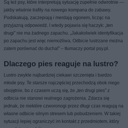
Są też psy, które interpretują sytuację zupełnie odwrotnie —
jakby właśnie trafiły na nowego kompana do zabawy.
Podskakują, zaczepiają i merdają ogonem, licząc na
przyjazną odpowiedź. I wtedy pojawia się haczyk: „ten
drugi” nie ma żadnego zapachu. „Jakakolwiek identyfikacja
po zapachu jest więc niemożliwa. Odbicie lustrzane można
zatem porównać do ducha!” – tłumaczy portal psy.pl.
Dlaczego pies reaguje na lustro?
Lustro zwykle najbardziej ciekawi szczenięta i bardzo
młode psy. Te starsze najczęściej przechodzą obok niego
obojętnie, bo z czasem uczą się, że „ten drugi pies” z
odbicia nie stanowi realnego zagrożenia. Zdarza się
jednak, że niektóre czworonogi przez długi czas reagują na
własne odbicie silnym stresem lub pobudzeniem. W takiej
sytuacji lepiej ograniczyć im kontakt z przedmiotem, który