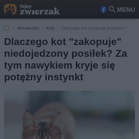
MENU
Fa
Szu
ceb
kaj
Aktualności
Koty
Dlaczego kot zasypuje jedzenie?
ook
Dlaczego kot "zakopuje"
niedojedzony posiłek? Za
tym nawykiem kryje się
potężny instynkt