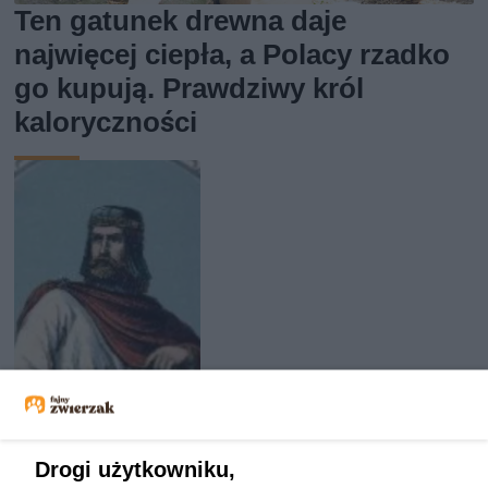
Ten gatunek drewna daje
najwięcej ciepła, a Polacy rzadko
go kupują. Prawdziwy król
kaloryczności
Drogi użytkowniku,