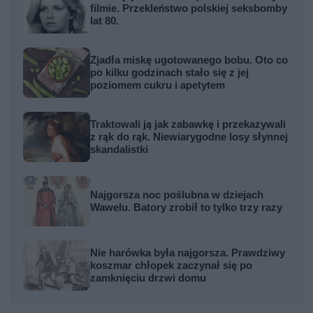
filmie. Przekleństwo polskiej seksbomby
lat 80.
Zjadła miskę ugotowanego bobu. Oto co
po kilku godzinach stało się z jej
poziomem cukru i apetytem
Traktowali ją jak zabawkę i przekazywali
z rąk do rąk. Niewiarygodne losy słynnej
skandalistki
Najgorsza noc poślubna w dziejach
Wawelu. Batory zrobił to tylko trzy razy
Nie harówka była najgorsza. Prawdziwy
koszmar chłopek zaczynał się po
zamknięciu drzwi domu