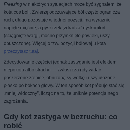
Freezing
w niektórych sytuacjach może być sygnałem, że
kota coś boli. Zwierzę odczuwające ból często ogranicza
ruch, długo pozostaje w jednej pozycji, ma wyraźnie
napięte mięśnie, a pyszczek „zdradza” dyskomfort
(ściągnięte wargi, mocno przymknięte powieki, uszy
opuszczone). Więcej o tzw. pozycji bólowej u kota
przeczytasz tutaj
.
Zdecydowanie częściej jednak zastyganie jest efektem
niepokoju albo strachu — zwłaszcza gdy widać
poszerzone źrenice, obniżoną sylwetkę i uszy ułożone
płasko po bokach głowy. W ten sposób kot próbuje stać się
„mniej widoczny”, licząc na to, że uniknie potencjalnego
zagrożenia.
Gdy kot zastyga w bezruchu: co
robić