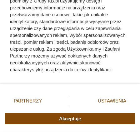
Jedyny groźny pająk w Polsce
podmioty z Grupy KB.pl uzyskujemy dostęp i
przechowujemy informacje na urządzeniu oraz
właśnie wchodzi do domów.
przetwarzamy dane osobowe, takie jak unikalne
Polacy nie wiedzą, jak reagować
identyfikatory, standardowe informacje wysyłane przez
urządzenie czy dane przeglądania w celu zapewniania
spersonalizowanych reklam, wybór spersonalizowanych
treści, pomiar reklam i treści, badanie odbiorców oraz
ulepszanie usług. Za zgodą Użytkownika my i Zaufani
Partnerzy możemy używać dokładnych danych
geolokalizacyjnych oraz aktywnie skanować
charakterystykę urządzenia do celów identyfikacji.
Ponieważ cenimy Twoją prywatność, prosimy o zgodę na
korzystanie z tych technologii poprzez kliknięcie
„Akceptuję”. Zgoda jest dobrowolna i zawsze możesz ją
zmienić/wycofać klikając przycisk ustawień prywatności
PARTNERZY
USTAWIENIA
znajdujący się w lewym dolnym rogu strony. Niektóre
rodzaje przetwarzania danych nie wymagają zgody
użytkownika, ale masz prawo sprzeciwić się takiemu
Akceptuję
przetwarzaniu. Preferencje będą miały zastosowania tylko
na tej witrynie.