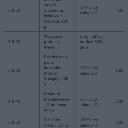
całymi
-28% przy
3-8.08
orzechami
4,99 zł
zakupie 2
laskowymi,
Choceur, 100
g
Wszystkie
Drugi, tańszy
3-8.08
produkty
produkt 30%
Wedel
taniej
Polędwiczki z
piersi
kurczaka,
-33% przy
3-8.08
7,99 z
Mięsne
zakupie 2
Specjały, 400
g
Konfitura
brzoskwiniowa
-37% przy
3-8.08
4,99 zł
, Grandessa,
zakupie 2
446 g
Ser żółty,
-38% przy
3-8.08
3,99 z
Sierpc, 135 g
zakupie 3