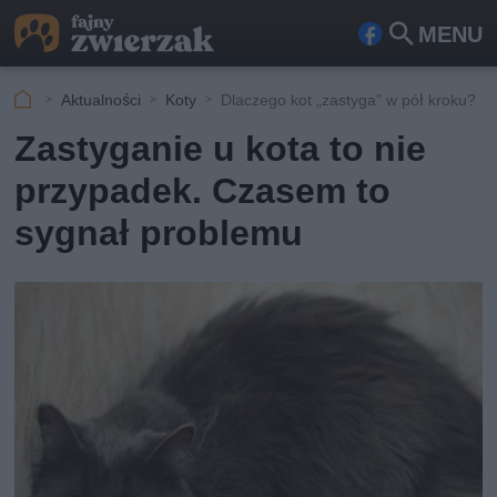
MENU
Fa
Szu
ceb
kaj
Aktualności
Koty
Dlaczego kot „zastyga” w pół kroku?
ook
Zastyganie u kota to nie
przypadek. Czasem to
sygnał problemu