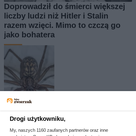
Doprowadził do śmierci większej
liczby ludzi niż Hitler i Stalin
razem wzięci. Mimo to czczą go
jako bohatera
Drogi użytkowniku,
My, naszych 1160 zaufanych partnerów oraz inne