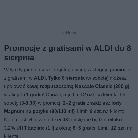
Promocje z gratisami w ALDI do 8
sierpnia
W tym tygodniu na szczególną uwagę zasługują promocje
z gratisami w
ALDI.
Tylko 8 sierpnia
(w sobotę) możesz
upolować
kawę rozpuszczalną Nescafe Classic (200 g)
w akcji
1+1 gratis
! Obowiązuje limit
2 szt
. na klienta. Do
soboty (
3-8.08
) w promocji
2+2 gratis
znajdziesz
lody
Magnum na patyku (90/110 ml)
. Limit:
8 szt
. na klienta.
Natomiast tylko w środę (
5.08
) dostępne będzie
mleko
3,2% UHT Łaciate (1 l)
z ofertą
6+6 gratis
! Limit:
12 szt.
na
klienta.