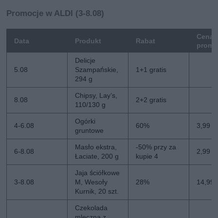
Promocje w ALDI (3-8.08)
Cena
Data
Produkt
Rabat
promo
Delicje
5.08
Szampańskie,
1+1 gratis
294 g
Chipsy, Lay’s,
8.08
2+2 gratis
110/130 g
Ogórki
4-6.08
60%
3,99 zł
gruntowe
Masło ekstra,
-50% przy za
6-8.08
2,99 zł
Łaciate, 200 g
kupie 4
Jaja ściółkowe
3-8.08
M, Wesoły
28%
14,99 
Kurnik, 20 szt.
Czekolada
mleczna z