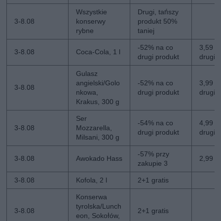
Wszystkie
Drugi, tańszy
3-8.08
konserwy
produkt 50%
rybne
taniej
-52% na co
3,59 zł
3-8.08
Coca-Cola, 1 l
drugi produkt
drugi
Gulasz
angielski/Golo
-52% na co
3,99 zł
3-8.08
nkowa,
drugi produkt
drugi
Krakus, 300 g
Ser
-54% na co
4,99 zł
3-8.08
Mozzarella,
drugi produkt
drugi
Milsani, 300 g
-57% przy
3-8.08
Awokado Hass
2,99 zł
zakupie 3
3-8.08
Kofola, 2 l
2+1 gratis
Konserwa
tyrolska/Lunch
3-8.08
2+1 gratis
eon, Sokołów,