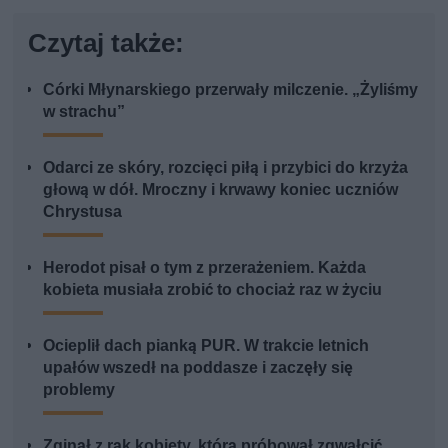
Czytaj także:
Córki Młynarskiego przerwały milczenie. „Żyliśmy
w strachu”
Odarci ze skóry, rozcięci piłą i przybici do krzyża
głową w dół. Mroczny i krwawy koniec uczniów
Chrystusa
Herodot pisał o tym z przerażeniem. Każda
kobieta musiała zrobić to chociaż raz w życiu
Ocieplił dach pianką PUR. W trakcie letnich
upałów wszedł na poddasze i zaczęły się
problemy
Zginął z rąk kobiety, którą próbował zgwałcić.