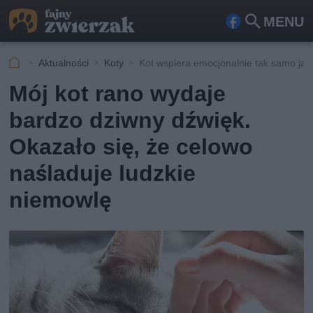
MENU
Fa
Szu
ceb
kaj
Aktualności
Koty
Kot wspiera emocjonalnie tak samo jak
ook
Mój kot rano wydaje
bardzo dziwny dźwięk.
Okazało się, że celowo
naśladuje ludzkie
niemowlę