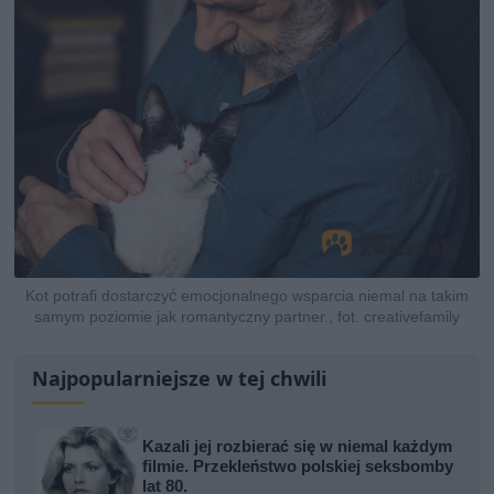
Kot potrafi dostarczyć emocjonalnego wsparcia niemal na takim
samym poziomie jak romantyczny partner., fot. creativefamily
Najpopularniejsze w tej chwili
Kazali jej rozbierać się w niemal każdym
filmie. Przekleństwo polskiej seksbomby
lat 80.