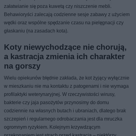
załatwianie się poza kuwetą czy niszczenie mebli.
Behawioryści zalecają codzienne sesje zabawy z użyciem
wędki oraz wspólne spędzanie czasu na pielęgnacji czy
głaskaniu (na zasadach kota).
Koty niewychodzące nie chorują,
a kastracja zmienia ich charakter
na gorszy
Wielu opiekunów błędnie zakłada, że kot żyjący wyłącznie
w mieszkaniu nie ma kontaktu z patogenami i nie wymaga
profilaktyki weterynaryjnej. W rzeczywistości wirusy,
bakterie czy jaja pasożytów przynosimy do domu
codziennie na własnych butach i ubraniach, dlatego brak
szczepień i regularnego odrobaczania jest dla mruczka
ogromnym ryzykiem. Kolejnym krzywdzącym
przekonaniem jest strach przed kastracją – niektórzy