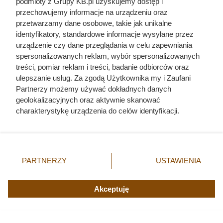
podmioty z Grupy KB.pl uzyskujemy dostęp i
przechowujemy informacje na urządzeniu oraz
przetwarzamy dane osobowe, takie jak unikalne
identyfikatory, standardowe informacje wysyłane przez
urządzenie czy dane przeglądania w celu zapewniania
spersonalizowanych reklam, wybór spersonalizowanych
treści, pomiar reklam i treści, badanie odbiorców oraz
ulepszanie usług. Za zgodą Użytkownika my i Zaufani
Partnerzy możemy używać dokładnych danych
geolokalizacyjnych oraz aktywnie skanować
charakterystykę urządzenia do celów identyfikacji.
Dlaczego nikt nie chciał poślubić
Ponieważ cenimy Twoją prywatność, prosimy o zgodę na
korzystanie z tych technologii poprzez kliknięcie
syna Jana III Sobieskiego?
„Akceptuję”. Zgoda jest dobrowolna i zawsze możesz ją
Odpowiedź zaskakuje
zmienić/wycofać klikając przycisk ustawień prywatności
PARTNERZY
USTAWIENIA
znajdujący się w lewym dolnym rogu strony. Niektóre
rodzaje przetwarzania danych nie wymagają zgody
użytkownika, ale masz prawo sprzeciwić się takiemu
Akceptuję
przetwarzaniu. Preferencje będą miały zastosowania tylko
na tej witrynie.