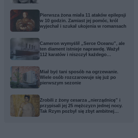
Pierwsza żona miała 11 ataków epilepsji
w 10 godzin. Zamiast jej pomóc, król
wyjechał i szukał ukojenia w romansach
Cameron wymyślił „Serce Oceanu”, ale
ten diament istnieje naprawdę. Ważył
112 karatów i niszczył każdego
właściciela
Miał być tani sposób na ogrzewanie.
Wiele osób rozczarowuje się już po
pierwszym sezonie
Zrobili z żony cesarza „nierządnicę” i
przypisali jej 25 mężczyzn jednej nocy.
Tak Rzym pozbył się zbyt ambitnej
kobiety