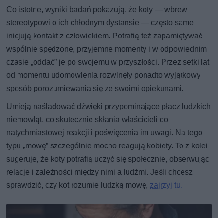
Co istotne, wyniki badań pokazują, że koty — wbrew
stereotypowi o ich chłodnym dystansie — często same
inicjują kontakt z człowiekiem. Potrafią też zapamiętywać
wspólnie spędzone, przyjemne momenty i w odpowiednim
czasie „oddać” je po swojemu w przyszłości. Przez setki lat
od momentu udomowienia rozwinęły ponadto wyjątkowy
sposób porozumiewania się ze swoimi opiekunami.
Umieją naśladować dźwięki przypominające płacz ludzkich
niemowląt, co skutecznie skłania właścicieli do
natychmiastowej reakcji i poświęcenia im uwagi. Na tego
typu „mowę” szczególnie mocno reagują kobiety. To z kolei
sugeruje, że koty potrafią uczyć się społecznie, obserwując
relacje i zależności między nimi a ludźmi. Jeśli chcesz
sprawdzić, czy kot rozumie ludzką mowę,
zajrzyj tu.