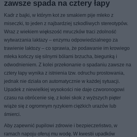
zawsze spada na cztery łapy
Kadr z bajki, w którym kot ze smakiem pije mleko z
miseczki, to jeden z najbardziej szkodliwych stereotypów.
Wraz z wiekiem większość mruczków traci zdolność
wytwarzania laktazy – enzymu odpowiedzialnego za
trawienie laktozy – co sprawia, że podawanie im krowiego
mleka kończy się silnymi bólami brzucha, biegunką i
odwodnieniem. Z kolei przekonanie o spadaniu zawsze na
cztery łapy wynika z istnienia tzw. odruchu prostowania,
jednak nie działa on automatycznie w każdej sytuacji.
Upadek z niewielkiej wysokości nie daje czworonogowi
czasu na obrócenie się, z kolei skok z wyższych pięter
wiąże się z ogromnym ryzykiem ciężkich urazów lub
śmierci.
Aby zapewnić pupilowi zdrowie i bezpieczeństwo, w
ramach napoju oferuj mu wodę. W kwestii upadków