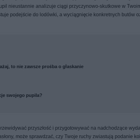
pupil nieustannie analizuje ciągi przyczynowo-skutkowe w Twoi
stuje podejście do lodówki, a wyciągnięcie konkretnych butów 
ażaj, to nie zawsze prośba o głaskanie
cje swojego pupila?
ię przewidywać przyszłość i przygotowywać na nadchodzące wyda
asłony, może sprawdzać, czy Twoje ruchy zwiastują podanie kol