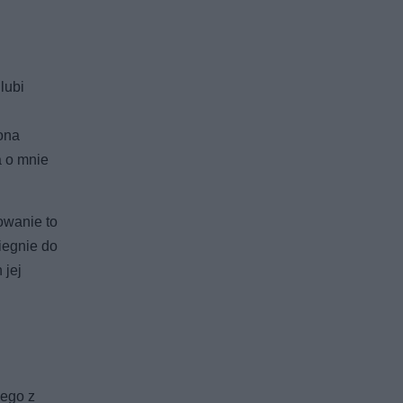
lubi
ona
a o mnie
owanie to
iegnie do
 jej
nego z