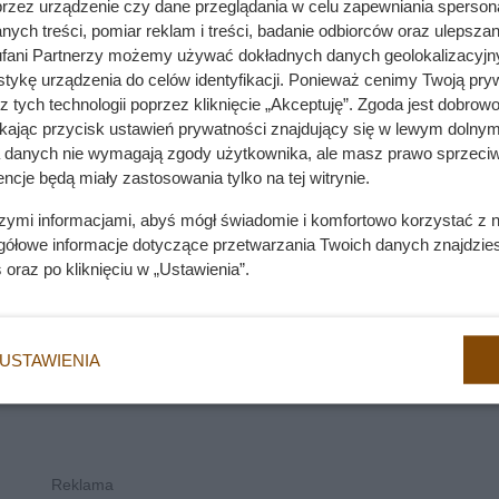
przez urządzenie czy dane przeglądania w celu zapewniania sperson
ych treści, pomiar reklam i treści, badanie odbiorców oraz ulepszan
 Behawioryści ostrzegają przed popularnym błędem
fani Partnerzy możemy używać dokładnych danych geolokalizacyjn
tykę urządzenia do celów identyfikacji. Ponieważ cenimy Twoją pry
z tych technologii poprzez kliknięcie „Akceptuję”. Zgoda jest dobro
ikając przycisk ustawień prywatności znajdujący się w lewym dolnym
a danych nie wymagają zgody użytkownika, ale masz prawo sprzeciw
ncje będą miały zastosowania tylko na tej witrynie.
szymi informacjami, abyś mógł świadomie i komfortowo korzystać z
gółowe informacje dotyczące przetwarzania Twoich danych znajdzi
s
oraz po kliknięciu w „Ustawienia”.
USTAWIENIA