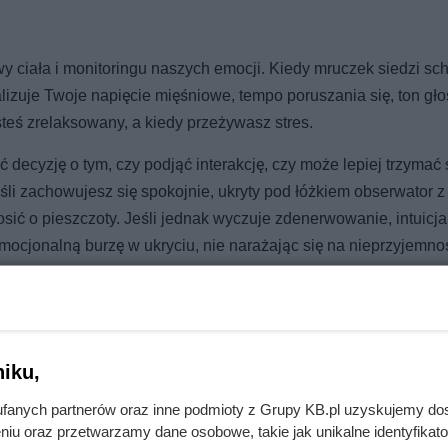
wy ciała i monitoringu naszych emocji. Kiedy mruczek siedzi s
lizuje Twoje napięcie mięśniowe, tempo poruszania się, ton gło
teś zrelaksowany, a kiedy przeżywasz stres.
ecyzję o tym, czy podjąć interakcję, czy może lepiej trzymać 
eśli zachowujesz się spokojnie, ukryty pod łóżkiem obserwator 
ć o pieszczoty. Jeśli jednak wyczuje zdenerwowanie, intuicja
ocjonalną burzę w ukryciu, nie narażając się na nieprzyjemnoś
iku,
emny kąt? Wyjaśnienie kota nie ma nic wspólnego z duchami
fanych partnerów oraz inne podmioty z Grupy KB.pl uzyskujemy do
niu oraz przetwarzamy dane osobowe, takie jak unikalne identyfikat