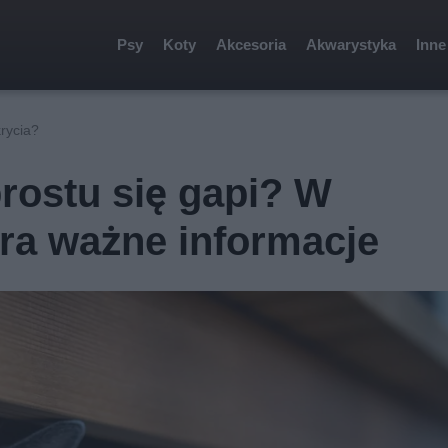
Psy
Koty
Akcesoria
Akwarystyka
Inne
rycia?
prostu się gapi? W
era ważne informacje