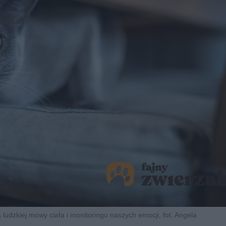
 ludzkiej mowy ciała i monitoringu naszych emocji, fot. Angela