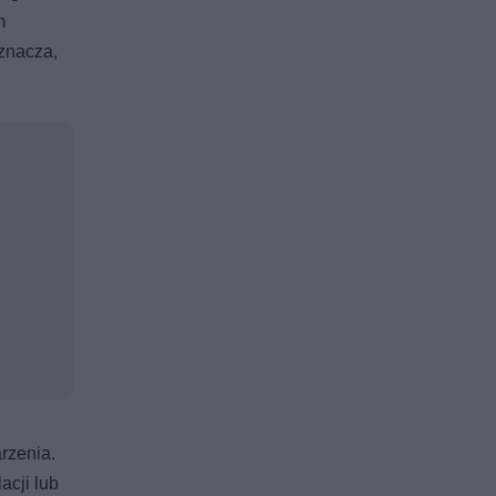
m
oznacza,
rzenia.
acji lub