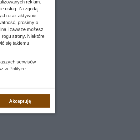
alizowanych reklam,
ie usług. Za zgodą
ych oraz aktywnie
watność, prosimy o
wolna i zawsze możesz
 rogu strony. Niektóre
ić się takiemu
 naszych serwisów
esz w
Polityce
Akceptuję