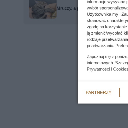
informacje wysyłane 
wybór spersonalizowan
Mruczy, a po chwili nagle gryzie?
Użytkownika my i Zau
skanować charakterys
zgodę na korzystanie 
ją zmienić/wycofać kl
rodzaje przetwarzani
przetwarzaniu. Prefere
Zapoznaj się z poniż
internetowych. Szcze
Prywatności i Cookie
PARTNERZY