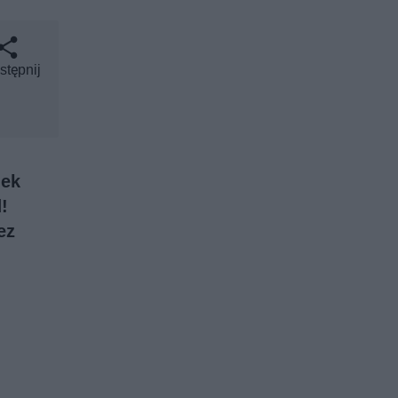
stępnij
dek
!
ez