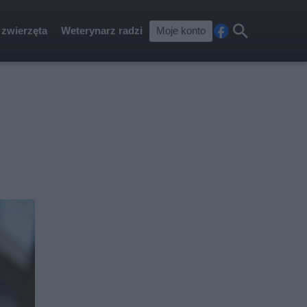
 zwierzęta
Weterynarz radzi
Moje konto
Fa
Szu
ceb
kaj
ook