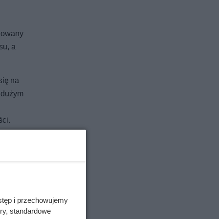
chowany
su, a
się na
z dużym
ci.
stęp i przechowujemy
ory, standardowe