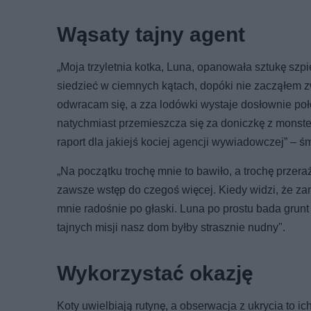
Wąsaty tajny agent
„Moja trzyletnia kotka, Luna, opanowała sztukę szpi
siedzieć w ciemnych kątach, dopóki nie zacząłem z
odwracam się, a zza lodówki wystaje dosłownie poł
natychmiast przemieszcza się za doniczkę z monster
raport dla jakiejś kociej agencji wywiadowczej” – ś
„Na początku trochę mnie to bawiło, a trochę przera
zawsze wstęp do czegoś więcej. Kiedy widzi, że za
mnie radośnie po głaski. Luna po prostu bada grunt
tajnych misji nasz dom byłby strasznie nudny".
Wykorzystać okazję
Koty uwielbiają rutynę, a obserwacja z ukrycia to 