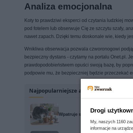
Analiza emocjonalna
Koty to prawdziwi eksperci od czytania ludzkiej mo
pod fotelem lub obserwuje Cię ze szczytu szafy, ana
nawet zapach. Dzięki temu doskonale wie, kiedy jes
Wnikliwa obserwacja pozwala czworonogowi podjąć d
bezpieczny dystans - czytamy na portalu Onet.pl. J
prawdopodobieństwem opuści swoją bazę, by poprosi
podpowie mu, że bezpieczniej będzie przeczekać em
Najpopularniejsze artykuły
Drogi użytkown
Wpatruje się w pustą ścianę lub ci
My, naszych 1160 zau
informacje na urządze