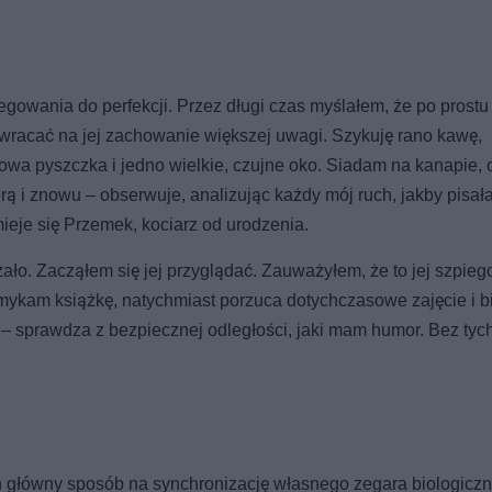
egowania do perfekcji. Przez długi czas myślałem, że po prostu 
wracać na jej zachowanie większej uwagi. Szykuję rano kawę,
owa pyszczka i jedno wielkie, czujne oko. Siadam na kanapie, 
ą i znowu – obserwuje, analizując każdy mój ruch, jakby pisał
mieje się Przemek, kociarz od urodzenia.
żało. Zacząłem się jej przyglądać. Zauważyłem, że to jej szpieg
mykam książkę, natychmiast porzuca dotychczasowe zajęcie i b
 – sprawdza z bezpiecznej odległości, jaki mam humor. Bez tych
ich główny sposób na synchronizację własnego zegara biologicz