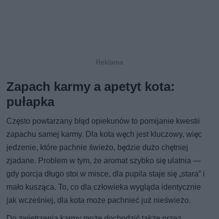
Zapach karmy a apetyt kota:
pułapka
Często powtarzany błąd opiekunów to pomijanie kwestii
zapachu samej karmy. Dla kota węch jest kluczowy, więc
jedzenie, które pachnie świeżo, będzie dużo chętniej
zjadane. Problem w tym, że aromat szybko się ulatnia —
gdy porcja długo stoi w misce, dla pupila staje się „stara” i
mało kusząca. To, co dla człowieka wygląda identycznie
jak wcześniej, dla kota może pachnieć już nieświeżo.
Do zwietrzenia karmy może dochodzić także przez