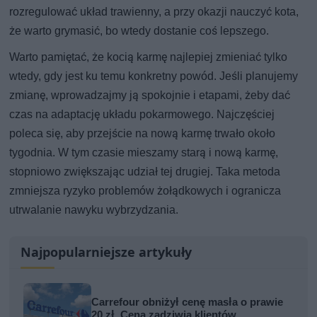
rozregulować układ trawienny, a przy okazji nauczyć kota,
że warto grymasić, bo wtedy dostanie coś lepszego.
Warto pamiętać, że kocią karmę najlepiej zmieniać tylko
wtedy, gdy jest ku temu konkretny powód. Jeśli planujemy
zmianę, wprowadzajmy ją spokojnie i etapami, żeby dać
czas na adaptację układu pokarmowego. Najczęściej
poleca się, aby przejście na nową karmę trwało około
tygodnia. W tym czasie mieszamy starą i nową karmę,
stopniowo zwiększając udział tej drugiej. Taka metoda
zmniejsza ryzyko problemów żołądkowych i ogranicza
utrwalanie nawyku wybrzydzania.
Najpopularniejsze artykuły
Carrefour obniżył cenę masła o prawie
20 zł. Cena zadziwia klientów