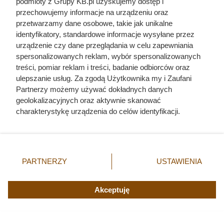
podmioty z Grupy KB.pl uzyskujemy dostęp i
przechowujemy informacje na urządzeniu oraz
przetwarzamy dane osobowe, takie jak unikalne
identyfikatory, standardowe informacje wysyłane przez
urządzenie czy dane przeglądania w celu zapewniania
spersonalizowanych reklam, wybór spersonalizowanych
treści, pomiar reklam i treści, badanie odbiorców oraz
ulepszanie usług. Za zgodą Użytkownika my i Zaufani
Partnerzy możemy używać dokładnych danych
geolokalizacyjnych oraz aktywnie skanować
charakterystykę urządzenia do celów identyfikacji.
Ponieważ cenimy Twoją prywatność, prosimy o zgodę na
korzystanie z tych technologii poprzez kliknięcie
„Akceptuję”. Zgoda jest dobrowolna i zawsze możesz ją
Jedyny groźny pająk w Polsce
zmienić/wycofać klikając przycisk ustawień prywatności
PARTNERZY
USTAWIENIA
właśnie wchodzi do domów.
znajdujący się w lewym dolnym rogu strony. Niektóre
rodzaje przetwarzania danych nie wymagają zgody
Polacy nie wiedzą, jak reagować
użytkownika, ale masz prawo sprzeciwić się takiemu
Akceptuję
przetwarzaniu. Preferencje będą miały zastosowania tylko
na tej witrynie.