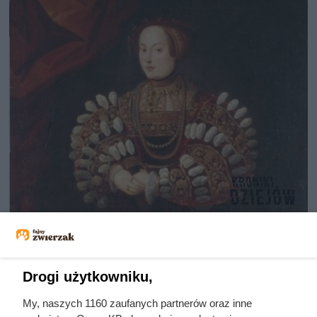
Pierwsza żona miała 11 ataków
epilepsji w 10 godzin. Zamiast jej
pomóc, król wyjechał i szukał
Drogi użytkowniku,
ukojenia w romansach
My, naszych 1160 zaufanych partnerów oraz inne