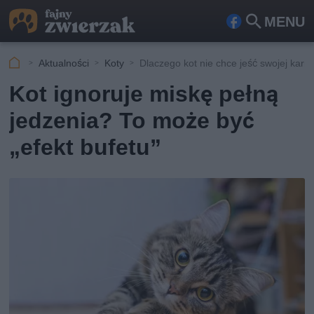
MENU
Fa
Szu
ceb
kaj
Aktualności
Koty
Dlaczego kot nie chce jeść swojej kar
ook
Kot ignoruje miskę pełną
jedzenia? To może być
„efekt bufetu”