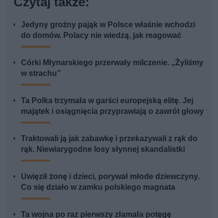
Czytaj także:
Jedyny groźny pająk w Polsce właśnie wchodzi
do domów. Polacy nie wiedzą, jak reagować
Córki Młynarskiego przerwały milczenie. „Żyliśmy
w strachu”
Ta Polka trzymała w garści europejską elitę. Jej
majątek i osiągnięcia przyprawiają o zawrót głowy
Traktowali ją jak zabawkę i przekazywali z rąk do
rąk. Niewiarygodne losy słynnej skandalistki
Uwięził żonę i dzieci, porywał młode dziewczyny.
Co się działo w zamku polskiego magnata
Ta wojna po raz pierwszy złamała potęgę