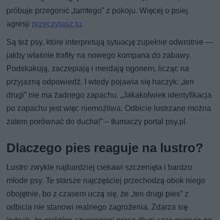
próbuje przegonić „tamtego” z pokoju. Więcej o psiej
agresji
przeczytasz tu
.
Są też psy, które interpretują sytuację zupełnie odwrotnie —
jakby właśnie trafiły na nowego kompana do zabawy.
Podskakują, zaczepiają i merdają ogonem, licząc na
przyjazną odpowiedź. I wtedy pojawia się haczyk: „ten
drugi” nie ma żadnego zapachu. „Jakakolwiek identyfikacja
po zapachu jest więc niemożliwa. Odbicie lustrzane można
zatem porównać do ducha!” – tłumaczy portal psy.pl.
Dlaczego pies reaguje na lustro?
Lustro zwykle najbardziej ciekawi szczenięta i bardzo
młode psy. Te starsze najczęściej przechodzą obok niego
obojętnie, bo z czasem uczą się, że „ten drugi pies” z
odbicia nie stanowi realnego zagrożenia. Zdarza się