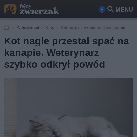
MENU
Fa
Szu
ceb
kaj
Aktualności
Koty
Kot nagle zmienia miejsce spania
ook
Kot nagle przestał spać na
kanapie. Weterynarz
szybko odkrył powód