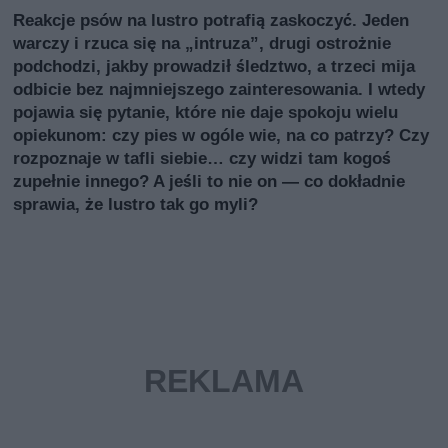
Reakcje psów na lustro potrafią zaskoczyć. Jeden
warczy i rzuca się na „intruzа”, drugi ostrożnie
podchodzi, jakby prowadził śledztwo, a trzeci mija
odbicie bez najmniejszego zainteresowania. I wtedy
pojawia się pytanie, które nie daje spokoju wielu
opiekunom: czy pies w ogóle wie, na co patrzy? Czy
rozpoznaje w tafli siebie… czy widzi tam kogoś
zupełnie innego? A jeśli to nie on — co dokładnie
sprawia, że lustro tak go myli?