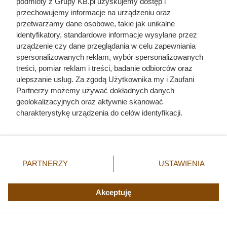
podmioty z Grupy KB.pl uzyskujemy dostęp i
przechowujemy informacje na urządzeniu oraz
przetwarzamy dane osobowe, takie jak unikalne
identyfikatory, standardowe informacje wysyłane przez
urządzenie czy dane przeglądania w celu zapewniania
spersonalizowanych reklam, wybór spersonalizowanych
treści, pomiar reklam i treści, badanie odbiorców oraz
ulepszanie usług. Za zgodą Użytkownika my i Zaufani
Partnerzy możemy używać dokładnych danych
geolokalizacyjnych oraz aktywnie skanować
charakterystykę urządzenia do celów identyfikacji.
Ponieważ cenimy Twoją prywatność, prosimy o zgodę na
Nie harówka była najgorsza.
korzystanie z tych technologii poprzez kliknięcie
„Akceptuję”. Zgoda jest dobrowolna i zawsze możesz ją
Prawdziwy koszmar chłopek
zmienić/wycofać klikając przycisk ustawień prywatności
PARTNERZY
USTAWIENIA
zaczynał się po zamknięciu drzwi
znajdujący się w lewym dolnym rogu strony. Niektóre
rodzaje przetwarzania danych nie wymagają zgody
domu
użytkownika, ale masz prawo sprzeciwić się takiemu
Akceptuję
przetwarzaniu. Preferencje będą miały zastosowania tylko
na tej witrynie.