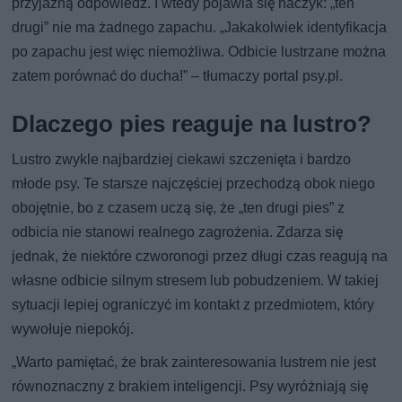
przyjazną odpowiedź. I wtedy pojawia się haczyk: „ten
drugi” nie ma żadnego zapachu. „Jakakolwiek identyfikacja
po zapachu jest więc niemożliwa. Odbicie lustrzane można
zatem porównać do ducha!” – tłumaczy portal psy.pl.
Dlaczego pies reaguje na lustro?
Lustro zwykle najbardziej ciekawi szczenięta i bardzo
młode psy. Te starsze najczęściej przechodzą obok niego
obojętnie, bo z czasem uczą się, że „ten drugi pies” z
odbicia nie stanowi realnego zagrożenia. Zdarza się
jednak, że niektóre czworonogi przez długi czas reagują na
własne odbicie silnym stresem lub pobudzeniem. W takiej
sytuacji lepiej ograniczyć im kontakt z przedmiotem, który
wywołuje niepokój.
„Warto pamiętać, że brak zainteresowania lustrem nie jest
równoznaczny z brakiem inteligencji. Psy wyróżniają się