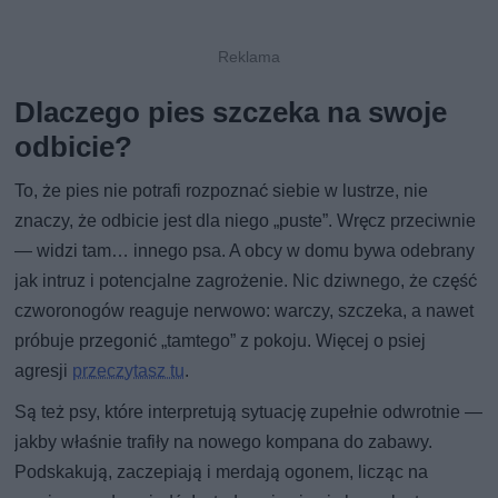
Dlaczego pies szczeka na swoje
odbicie?
To, że pies nie potrafi rozpoznać siebie w lustrze, nie
znaczy, że odbicie jest dla niego „puste”. Wręcz przeciwnie
— widzi tam… innego psa. A obcy w domu bywa odebrany
jak intruz i potencjalne zagrożenie. Nic dziwnego, że część
czworonogów reaguje nerwowo: warczy, szczeka, a nawet
próbuje przegonić „tamtego” z pokoju. Więcej o psiej
agresji
przeczytasz tu
.
Są też psy, które interpretują sytuację zupełnie odwrotnie —
jakby właśnie trafiły na nowego kompana do zabawy.
Podskakują, zaczepiają i merdają ogonem, licząc na