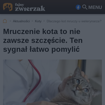
MENU
Fa
Szu
ceb
kaj
Aktualności
Koty
Dlaczego kot mruczy u weterynarza?
ook
Mruczenie kota to nie
zawsze szczęście. Ten
sygnał łatwo pomylić