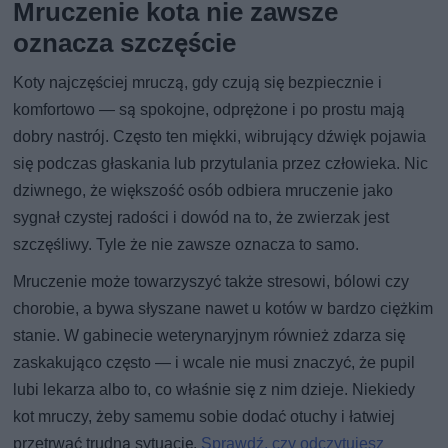
Mruczenie kota nie zawsze
oznacza szczęście
Koty najczęściej mruczą, gdy czują się bezpiecznie i
komfortowo — są spokojne, odprężone i po prostu mają
dobry nastrój. Często ten miękki, wibrujący dźwięk pojawia
się podczas głaskania lub przytulania przez człowieka. Nic
dziwnego, że większość osób odbiera mruczenie jako
sygnał czystej radości i dowód na to, że zwierzak jest
szczęśliwy. Tyle że nie zawsze oznacza to samo.
Mruczenie może towarzyszyć także stresowi, bólowi czy
chorobie, a bywa słyszane nawet u kotów w bardzo ciężkim
stanie. W gabinecie weterynaryjnym również zdarza się
zaskakująco często — i wcale nie musi znaczyć, że pupil
lubi lekarza albo to, co właśnie się z nim dzieje. Niekiedy
kot mruczy, żeby samemu sobie dodać otuchy i łatwiej
przetrwać trudną sytuację.
Sprawdź, czy odczytujesz