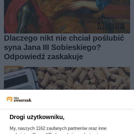
Dlaczego nikt nie chciał poślubić
syna Jana III Sobieskiego?
Odpowiedź zaskakuje
Drogi użytkowniku,
My, naszych 1162 zaufanych partnerów oraz inne