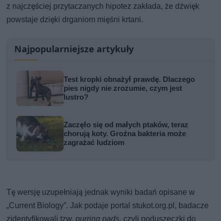
z najczęściej przytaczanych hipotez zakłada, że dźwięk
powstaje dzięki drganiom mięśni krtani.
Najpopularniejsze artykuły
Test kropki obnażył prawdę. Dlaczego
pies nigdy nie zrozumie, czym jest
lustro?
Zaczęło się od małych ptaków, teraz
chorują koty. Groźna bakteria może
zagrażać ludziom
Tę wersję uzupełniają jednak wyniki badań opisane w
„Current Biology”. Jak podaje portal stukot.org.pl, badacze
zidentyfikowali tzw.
purring pads
, czyli poduszeczki do