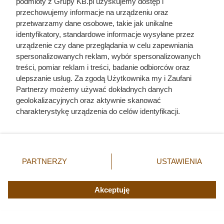
podmioty z Grupy KB.pl uzyskujemy dostęp i
przechowujemy informacje na urządzeniu oraz
przetwarzamy dane osobowe, takie jak unikalne
identyfikatory, standardowe informacje wysyłane przez
Na ile naprawdę wystarcza tona
urządzenie czy dane przeglądania w celu zapewniania
pelletu? Prosty przelicznik dla
spersonalizowanych reklam, wybór spersonalizowanych
treści, pomiar reklam i treści, badanie odbiorców oraz
domu 140 m²
ulepszanie usług. Za zgodą Użytkownika my i Zaufani
Partnerzy możemy używać dokładnych danych
geolokalizacyjnych oraz aktywnie skanować
charakterystykę urządzenia do celów identyfikacji.
Ponieważ cenimy Twoją prywatność, prosimy o zgodę na
korzystanie z tych technologii poprzez kliknięcie
„Akceptuję”. Zgoda jest dobrowolna i zawsze możesz ją
zmienić/wycofać klikając przycisk ustawień prywatności
PARTNERZY
USTAWIENIA
znajdujący się w lewym dolnym rogu strony. Niektóre
rodzaje przetwarzania danych nie wymagają zgody
użytkownika, ale masz prawo sprzeciwić się takiemu
Akceptuję
przetwarzaniu. Preferencje będą miały zastosowania tylko
na tej witrynie.