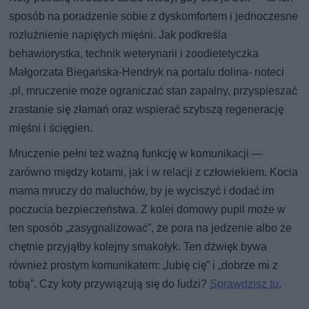
sposób na poradzenie sobie z dyskomfortem i jednoczesne
rozluźnienie napiętych mięśni. Jak podkreśla
behawiorystka, technik weterynarii i zoodietetyczka
Małgorzata Biegańska-Hendryk na portalu dolina- noteci
.pl, mruczenie może ograniczać stan zapalny, przyspieszać
zrastanie się złamań oraz wspierać szybszą regenerację
mięśni i ścięgien.
Mruczenie pełni też ważną funkcję w komunikacji —
zarówno między kotami, jak i w relacji z człowiekiem. Kocia
mama mruczy do maluchów, by je wyciszyć i dodać im
poczucia bezpieczeństwa. Z kolei domowy pupil może w
ten sposób „zasygnalizować”, że pora na jedzenie albo że
chętnie przyjąłby kolejny smakołyk. Ten dźwięk bywa
również prostym komunikatem: „lubię cię” i „dobrze mi z
tobą”. Czy koty przywiązują się do ludzi?
Sprawdzisz tu
.