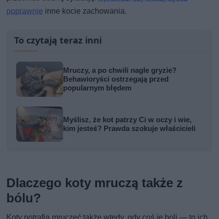
poprawnie
inne kocie zachowania.
To czytają teraz inni
Mruczy, a po chwili nagle gryzie?
Behawioryści ostrzegają przed
popularnym błędem
Myślisz, że kot patrzy Ci w oczy i wie,
kim jesteś? Prawda szokuje właścicieli
Dlaczego koty mruczą także z
bólu?
Koty potrafią mruczeć także wtedy, gdy coś je boli — to ich